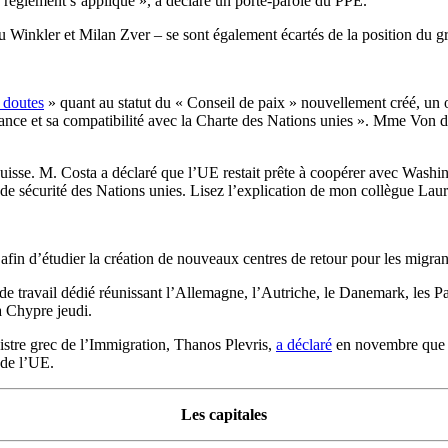
e règlement s’applique », a déclaré un porte-parole du PPE.
u Winkler et Milan Zver – se sont également écartés de la position du g
 doutes
» quant au statut du « Conseil de paix » nouvellement créé, un
nce et sa compatibilité avec la Charte des Nations unies ». Mme Von der
 Suisse. M. Costa a déclaré que l’UE restait prête à coopérer avec Wash
l de sécurité des Nations unies. Lisez l’explication de mon collègue La
fin d’étudier la création de nouveaux centres de retour pour les migran
de travail dédié réunissant l’Allemagne, l’Autriche, le Danemark, les 
à Chypre jeudi.
istre grec de l’Immigration, Thanos Plevris,
a déclaré
en novembre que Be
 de l’UE.
Les capitales