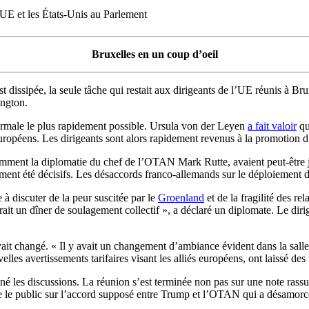
’UE et les États-Unis au Parlement
Bruxelles en un coup d’oeil
sipée, la seule tâche qui restait aux dirigeants de l’UE réunis à Bruxel
ington.
normale le plus rapidement possible. Ursula von der Leyen
a fait valoir
qu
opéens. Les dirigeants sont alors rapidement revenus à la promotion 
mment la diplomatie du chef de l’OTAN Mark Rutte, avaient peut-être jou
ement été décisifs. Les désaccords franco-allemands sur le déploiement de
 à discuter de la peur suscitée par le
Groenland
et de la fragilité des re
ait un dîner de soulagement collectif », a déclaré un diplomate. Le diri
vait changé. « Il y avait un changement d’ambiance évident dans la sall
lles avertissements tarifaires visant les alliés européens, ont laissé des 
 les discussions. La réunion s’est terminée non pas sur une note rassura
e le public sur l’accord supposé entre Trump et l’OTAN qui a désamorcé