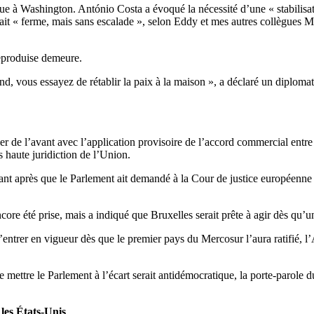
nue à Washington. António Costa a évoqué la nécessité d’une « stabilisat
resterait « ferme, mais sans escalade », selon Eddy et mes autres collèg
reproduise demeure.
-end, vous essayez de rétablir la paix à la maison », a déclaré un dipl
ller de l’avant avec l’application provisoire de l’accord commercial ent
 haute juridiction de l’Union.
vant après que le Parlement ait demandé à la Cour de justice européenne 
re été prise, mais a indiqué que Bruxelles serait prête à agir dès qu’u
 d’entrer en vigueur dès que le premier pays du Mercosur l’aura ratifié, 
que mettre le Parlement à l’écart serait antidémocratique, la porte-paro
 les États-Unis