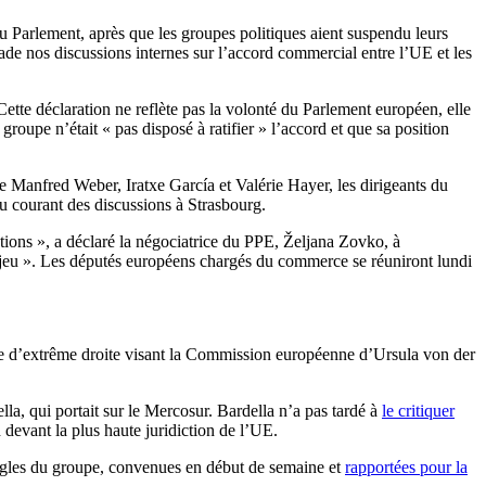
u Parlement, après que les groupes politiques aient suspendu leurs
e nos discussions internes sur l’accord commercial entre l’UE et les
Cette déclaration ne reflète pas la volonté du Parlement européen, elle
oupe n’était « pas disposé à ratifier » l’accord et que sa position
e Manfred Weber, Iratxe García et Valérie Hayer, les dirigeants du
u courant des discussions à Strasbourg.
ations », a déclaré la négociatrice du PPE, Željana Zovko, à
n jeu ». Les députés européens chargés du commerce se réuniront lundi
e d’extrême droite visant la Commission européenne d’Ursula von der
a, qui portait sur le Mercosur. Bardella n’a pas tardé à
le critiquer
d devant la plus haute juridiction de l’UE.
ègles du groupe, convenues en début de semaine et
rapportées pour la