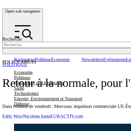
Open sub navigation
Recherche
Rapporteur
Politique
Économie
Newsletters
Evénements
Em
POLICY AREAS
POLITIQUE
Economie
Politique
Retour à la normale, pour l'
Agriculture et Alimentation
Santé
Technologies
Energie, Environnement et Transport
Défense
Dans l'édition de vendredi : Mercosur, impulsion commerciale UE-
Eddy Wax
/
Nicoletta Ionta
EURACTIV.com