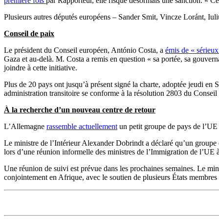
première fois
par Rapporteur, elle risque désormais une sanction. « C
Plusieurs autres députés européens – Sander Smit, Vincze Loránt, Iuli
Conseil de paix
Le président du Conseil européen, António Costa, a
émis de « sérieux
Gaza et au-delà. M. Costa a remis en question « sa portée, sa gouverna
joindre à cette initiative.
Plus de 20 pays ont jusqu’à présent signé la charte, adoptée jeudi en
administration transitoire se conforme à la résolution 2803 du Consei
À la recherche d’un nouveau centre de retour
L’Allemagne
rassemble actuellement
un petit groupe de pays de l’UE a
Le ministre de l’Intérieur Alexander Dobrindt a déclaré qu’un groupe 
lors d’une réunion informelle des ministres de l’Immigration de l’UE 
Une réunion de suivi est prévue dans les prochaines semaines. Le min
conjointement en Afrique, avec le soutien de plusieurs États membres