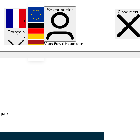
Se connecter
Close menu
English
Français
Deutsch
Vous êtes déconnecté.
Se connecter
Español
Lumières éteintes
 paix