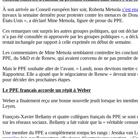
À son arrivée au Conseil européen hier soir, Roberta Metsola
s’est en
travaux la semaine dernière pour protester contre les menaces de Don
États-Unis », a déclaré Mme Metsola, figure de proue du PPE.
Ces remarques ont surpris les autres groupes politiques, qui ont déclar
n’a pas été consultée ni approuvée par les groupes politiques », a déc
restait inchangée par rapport à celle exprimée en début de semaine.
Les commentaires de Mme Metsola semblaient contredire les conclusions
PPE, du S&D et de Renew, qui avaient convenu de ne pas prendre de dé
Mais le PPE souhaite aller de l’avant. « Lundi, nous devrions mettre ce
Rapporteur. Elle a ajouté que le négociateur de Renew « devrait teni
pour décider des prochaines étapes.
Le PPE français accorde un répit à Weber
Weber a finalement reçu une bonne nouvelle jeudi lorsque les membre
Leyen.
François-Xavier Bellamy et quatre collègues français du PPE se sont o
sur les réseaux sociaux. Bellamy a fait valoir que la « véritable censure
Une membre du PPE a complètement rompu les rangs : Jessika van Leeu