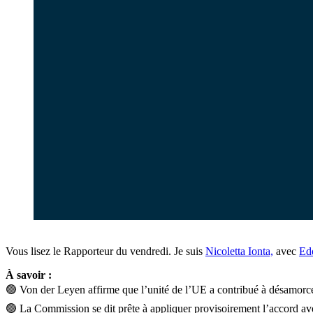
Vous lisez le Rapporteur du vendredi. Je suis
Nicoletta Ionta,
avec
Ed
À savoir :
🟢
Von der Leyen affirme que l’unité de l’UE a contribué à désamorc
🟢
La Commission se dit prête à appliquer provisoirement l’accord av