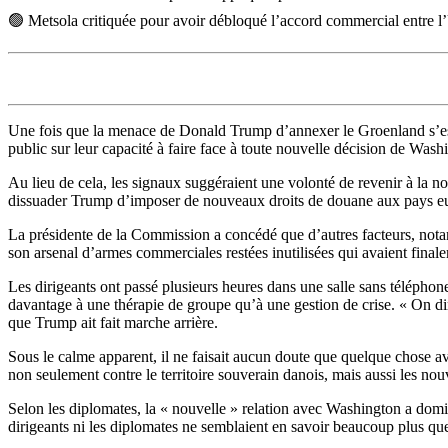
🟢
Metsola critiquée pour avoir débloqué l’accord commercial entre l
Une fois que la menace de Donald Trump d’annexer le Groenland s’est dis
public sur leur capacité à faire face à toute nouvelle décision de Wash
Au lieu de cela, les signaux suggéraient une volonté de revenir à la 
dissuader Trump d’imposer de nouveaux droits de douane aux pays eur
La présidente de la Commission a concédé que d’autres facteurs, nota
son arsenal d’armes commerciales restées inutilisées qui avaient final
Les dirigeants ont passé plusieurs heures dans une salle sans téléphone
davantage à une thérapie de groupe qu’à une gestion de crise. « On dir
que Trump ait fait marche arrière.
Sous le calme apparent, il ne faisait aucun doute que quelque chose a
non seulement contre le territoire souverain danois, mais aussi les nouve
Selon les diplomates, la « nouvelle » relation avec Washington a dominé
dirigeants ni les diplomates ne semblaient en savoir beaucoup plus qu