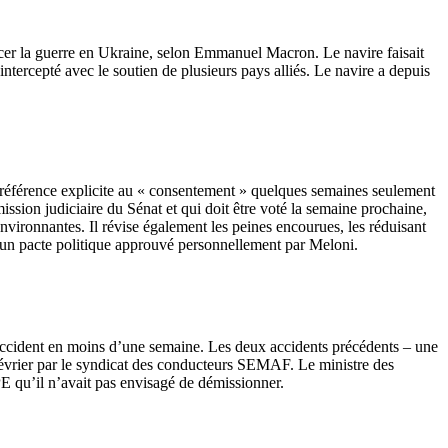
nancer la guerre en Ukraine, selon Emmanuel Macron. Le navire faisait
 intercepté avec le soutien de plusieurs pays alliés. Le navire a depuis
te référence explicite au « consentement » quelques semaines seulement
ission judiciaire du Sénat et qui doit être voté la semaine prochaine,
 environnantes. Il révise également les peines encourues, les réduisant
un pacte politique approuvé personnellement par Meloni.
accident en moins d’une semaine. Les deux accidents précédents – une
 février par le syndicat des conducteurs SEMAF. Le ministre des
PE qu’il n’avait pas envisagé de démissionner.