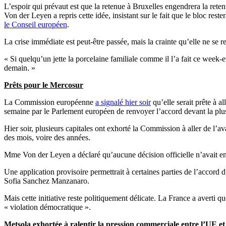
L’espoir qui prévaut est que la retenue à Bruxelles engendrera la rete
Von der Leyen a repris cette idée, insistant sur le fait que le bloc 
le Conseil européen
.
La crise immédiate est peut-être passée, mais la crainte qu’elle ne se 
« Si quelqu’un jette la porcelaine familiale comme il l’a fait ce week
demain. »
Prêts pour le Mercosur
La Commission européenne
a signalé hier soir
qu’elle serait prête à a
semaine par le Parlement européen de renvoyer l’accord devant la plus
Hier soir, plusieurs capitales ont exhorté la Commission à aller de l’a
des mois, voire des années.
Mme Von der Leyen a déclaré qu’aucune décision officielle n’avait enco
Une application provisoire permettrait à certaines parties de l’accord
Sofia Sanchez Manzanaro.
Mais cette initiative reste politiquement délicate. La France a averti 
« violation démocratique ».
Metsola exhortée à ralentir la pression commerciale entre l’UE et