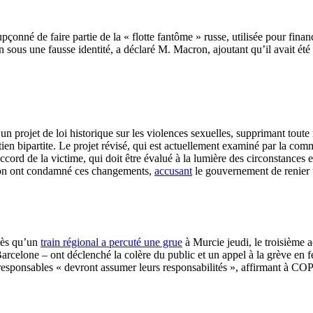
upçonné de faire partie de la « flotte fantôme » russe, utilisée pour fi
on sous une fausse identité, a déclaré M. Macron, ajoutant qu’il avait été
un projet de loi historique sur les violences sexuelles, supprimant tou
tien bipartite. Le projet révisé, qui est actuellement examiné par la comm
accord de la victime, qui doit être évalué à la lumière des circonstances
ition ont condamné ces changements,
accusant
le gouvernement de renier 
près qu’un
train régional a percuté une grue
à Murcie jeudi, le troisième 
Barcelone – ont déclenché la colère du public et un appel à la grève en
 responsables « devront assumer leurs responsabilités », affirmant à CO