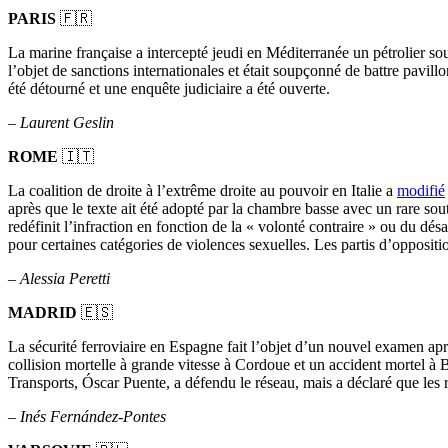
PARIS
🇫🇷
La marine française a intercepté jeudi en Méditerranée un pétrolier so
l’objet de sanctions internationales et était soupçonné de battre pavill
été détourné et une enquête judiciaire a été ouverte.
–
Laurent Geslin
ROME
🇮🇹
La coalition de droite à l’extrême droite au pouvoir en Italie a
modifié
après que le texte ait été adopté par la chambre basse avec un rare sou
redéfinit l’infraction en fonction de la « volonté contraire » ou du dés
pour certaines catégories de violences sexuelles. Les partis d’oppos
–
Alessia Peretti
MADRID
🇪🇸
La sécurité ferroviaire en Espagne fait l’objet d’un nouvel examen a
collision mortelle à grande vitesse à Cordoue et un accident mortel à 
Transports, Óscar Puente, a défendu le réseau, mais a déclaré que les
–
Inés Fernández-Pontes