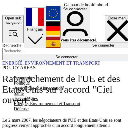
Ga naar de hoofdinhoud
Se connecter
Open sub
Close menu
English
navigation
Français
Deutsch
Vous êtes déconnecté.
Recherche
Se connecter
Español
Lumières éteintes
Se connecter
Rapporteur
Politique
Économie
Newsletters
Evénements
Em
ENERGIE, ENVIRONNEMENT ET TRANSPORT
POLICY AREAS
Rapprochement de l'UE et des
Economie
Politique
Etats-Unis sur l'accord "Ciel
Agriculture et Alimentation
Santé
ouvert"
Technologies
Energie, Environnement et Transport
Défense
Le 2 mars 2007, les négociateurs de l'UE et des Etats-Unis se sont
progressivement approchés d'un accord longuement attendu