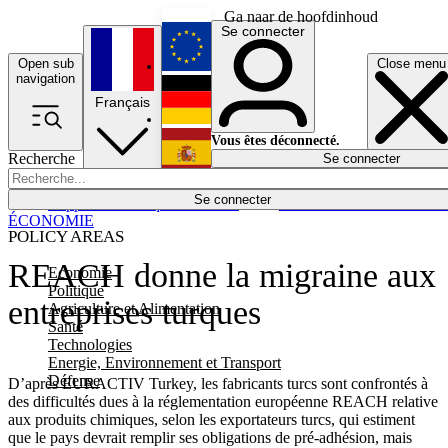
Ga naar de hoofdinhoud
Se connecter
Open sub
Close menu
English
navigation
Français
Deutsch
Vous êtes déconnecté.
Recherche
Se connecter
Español
Lumières éteintes
Se connecter
Rapporteur
Politique
Économie
Newsletters
Evénements
Em
ÉCONOMIE
POLICY AREAS
REACH donne la migraine aux
Economie
Politique
entreprises turques
Agriculture et Alimentation
Santé
Technologies
Energie, Environnement et Transport
Défense
D’après EURACTIV Turkey, les fabricants turcs sont confrontés à
des difficultés dues à la réglementation européenne REACH relative
aux produits chimiques, selon les exportateurs turcs, qui estiment
que le pays devrait remplir ses obligations de pré-adhésion, mais