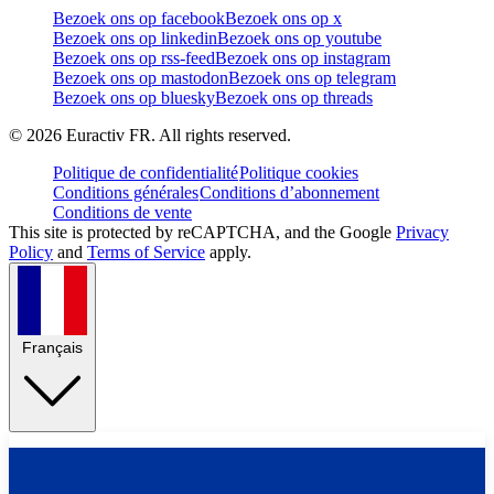
Bezoek ons op facebook
Bezoek ons op x
Bezoek ons op linkedin
Bezoek ons op youtube
Bezoek ons op rss-feed
Bezoek ons op instagram
Bezoek ons op mastodon
Bezoek ons op telegram
Bezoek ons op bluesky
Bezoek ons op threads
©
2026
Euractiv FR. All rights reserved.
Politique de confidentialité
Politique cookies
Conditions générales
Conditions d’abonnement
Conditions de vente
This site is protected by reCAPTCHA, and the Google
Privacy
Policy
and
Terms of Service
apply.
Français