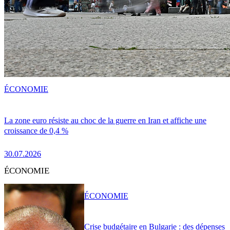
ÉCONOMIE
La zone euro résiste au choc de la guerre en Iran et affiche une
croissance de 0,4 %
30.07.2026
ÉCONOMIE
ÉCONOMIE
Crise budgétaire en Bulgarie : des dépenses