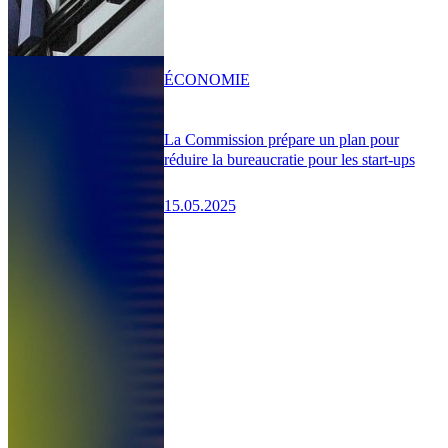
ÉCONOMIE
La Commission prépare un plan pour
réduire la bureaucratie pour les start-ups
15.05.2025