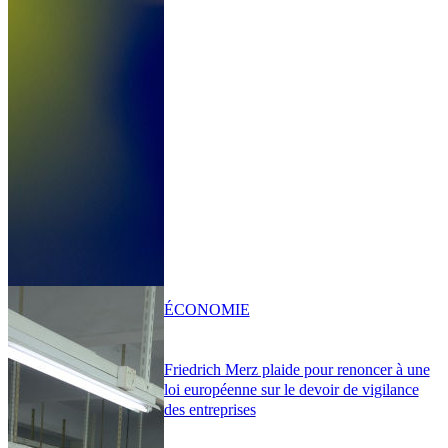
ÉCONOMIE
Friedrich Merz plaide pour renoncer à une
loi européenne sur le devoir de vigilance
des entreprises