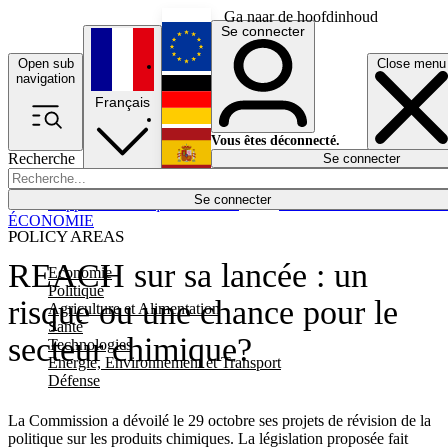
Ga naar de hoofdinhoud
Se connecter
Open sub
Close menu
English
navigation
Français
Deutsch
Vous êtes déconnecté.
Recherche
Se connecter
Español
Lumières éteintes
Se connecter
Rapporteur
Politique
Économie
Newsletters
Evénements
Em
ÉCONOMIE
POLICY AREAS
REACH sur sa lancée : un
Economie
Politique
risque ou une chance pour le
Agriculture et Alimentation
Santé
secteur chimique?
Technologies
Energie, Environnement et Transport
Défense
La Commission a dévoilé le 29 octobre ses projets de révision de la
politique sur les produits chimiques. La législation proposée fait