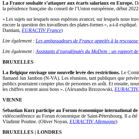
La France souhaite s’attaquer aux écarts salariaux en Europe.
Da
la présidence française du conseil de l’Union européenne, début 2022
« Les sujets sur lesquels nous espérons avancer, sur lesquels nous trav
encore la question des travailleurs des plates-formes », a-t-il expliqué.
Damiani,
EURACTIV France
)
Lire également :
Les ambassadeurs de France appelés à la rescousse po
Lire également :
Assistants d’eurodéputés du MoDem : un rapport de
BRUXELLES
La Belgique envisage une nouvelle levée des restrictions.
Le Comité
flamand Jan Jambon (N-VA). Les réunions, tant publiques que privées, 
publics pourraient compter plus de personnes en août. Et ensuite, nous
les chiffres restent aussi bons ». (Alexandra Brzozowski,
EURACTIV
VIENNE
Sebastian Kurz participe au Forum économique international de 
vidéoconférence au Forum économique de Saint-Pétersbourg. Il a été le 
Vladimir Poutine. (Oliver Noyan,
EURACTIV Allemagne
)
BRUXELLES | LONDRES