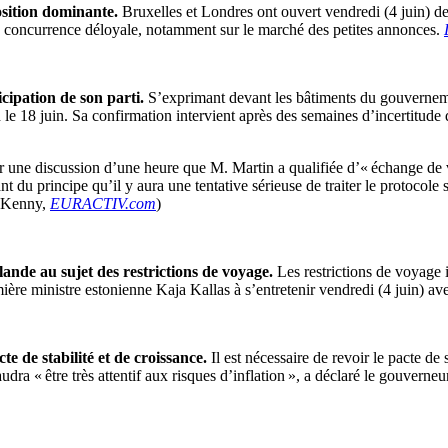
sition dominante.
Bruxelles et Londres ont ouvert vendredi (4 juin) de
une concurrence déloyale, notamment sur le marché des petites annonces.
cipation de son parti.
S’exprimant devant les bâtiments du gouvernem
 le 18 juin. Sa confirmation intervient après des semaines d’incertitude
r une discussion d’une heure que M. Martin a qualifiée d’« échange de v
t du principe qu’il y aura une tentative sérieuse de traiter le protocol
a Kenny,
EURACTIV.com
)
nde au sujet des restrictions de voyage.
Les restrictions de voyage 
emière ministre estonienne Kaja Kallas à s’entretenir vendredi (4 juin) 
e de stabilité et de croissance.
Il est nécessaire de revoir le pacte de 
dra « être très attentif aux risques d’inflation », a déclaré le gouverne