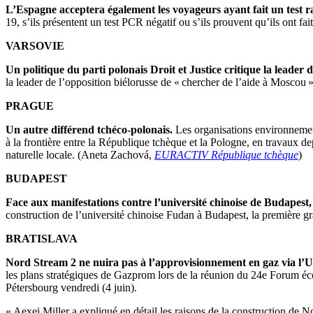
L’Espagne acceptera également les voyageurs ayant fait un test r
19, s’ils présentent un test PCR négatif ou s’ils prouvent qu’ils ont fa
VARSOVIE
Un politique du parti polonais Droit et Justice critique la leader d
la leader de l’opposition biélorusse de « chercher de l’aide à Mosco
PRAGUE
Un autre différend tchéco-polonais.
Les organisations environnemen
à la frontière entre la République tchèque et la Pologne, en travaux de
naturelle locale. (Aneta Zachová,
EURACTIV République tchèque
)
BUDAPEST
Face aux manifestations contre l’université chinoise de Budapest, 
construction de l’université chinoise Fudan à Budapest, la première
BRATISLAVA
Nord Stream 2 ne nuira pas à l’approvisionnement en gaz via l’U
les plans stratégiques de Gazprom lors de la réunion du 24e Forum éc
Pétersbourg vendredi (4 juin).
« Aexei Miller a expliqué en détail les raisons de la construction de 