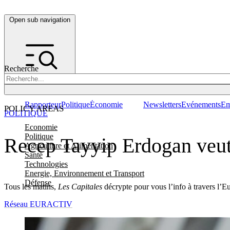
Open sub navigation
Recherche
Rapporteur
Politique
Économie
Newsletters
Evénements
Em
POLICY AREAS
POLITIQUE
Economie
Politique
Recep Tayyip Erdogan veut p
Agriculture et Alimentation
Santé
Technologies
Energie, Environnement et Transport
Défense
Tous les matins,
Les Capitales
décrypte pour vous l’info à travers l’E
Réseau EURACTIV