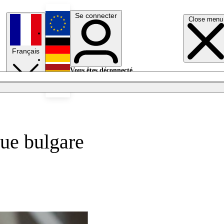
Se connecter
Close menu
English
Français
Deutsch
Vous êtes déconnecté.
Se connecter
Español
Lumières éteintes
que bulgare