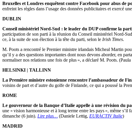
Bruxelles et Londres enquêtent contre Facebook pour abus de po
enfreint les règles dans l’usage des données publicitaires et exercé 
DUBLIN
Conseil ministériel Nord-Sud : le leader du DUP confirme la parti
participation de son parti à la réunion du Conseil ministériel Nord-Sud
ce, à la suite de son élection à la tête du parti, selon le
Irish Times
.
M. Poots a rencontré le Premier ministre irlandais Micheal Martin pou
qu’il y a des questions importantes dont nous devons aborder, en partan
normaliser nos relations une fois de plus », a déclaré M. Poots. (Paul
HELSINKI | TALLINN
La Première ministre estonienne rencontre l’ambassadeur de Finla
voisins de part et d’autre du golfe de Finlande, ce qui a poussé la Pr
ROME
Le gouverneur de la Banque d’Italie appelle à une révision du pact
une « vision harmonieuse et à long terme entre les pays », même s’il fau
dimanche (6 juin).
Lire plus…
(Daniele Lettig,
EURACTIV Italie
)
MADRID