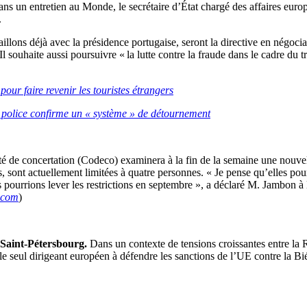
ns un entretien au Monde, le secrétaire d’État chargé des affaires europ
.
aillons déjà avec la présidence portugaise, seront la directive en négoc
 Il souhaite aussi poursuivre « la lutte contre la fraude dans le cadre du 
ur faire revenir les touristes étrangers
 police confirme un « système » de détournement
 de concertation (Codeco) examinera à la fin de la semaine une nouvelle 
sont actuellement limitées à quatre personnes. « Je pense qu’elles pourr
 pourrions lever les restrictions en septembre », a déclaré M. Jambon à
.com
)
Saint-Pétersbourg.
Dans un contexte de tensions croissantes entre la R
seul dirigeant européen à défendre les sanctions de l’UE contre la Biélo