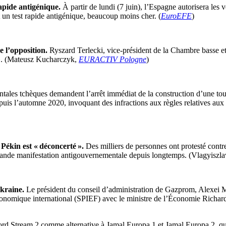
apide antigénique.
À partir de lundi (7 juin), l’Espagne autorisera les 
it un test rapide antigénique, beaucoup moins cher. (
EuroEFE
)
e l’opposition.
Ryszard Terlecki, vice-président de la Chambre basse et l
u ». (Mateusz Kucharczyk,
EURACTIV Pologne
)
tales tchèques demandent l’arrêt immédiat de la construction d’une t
puis l’automne 2020, invoquant des infractions aux règles relatives aux 
Pékin est « déconcerté ».
Des milliers de personnes ont protesté contr
 grande manifestation antigouvernementale depuis longtemps. (Vlagyisz
kraine.
Le président du conseil d’administration de Gazprom, Alexei Mi
onomique international (SPIEF) avec le ministre de l’Économie Richard S
Nord Stream 2 comme alternative à Jamal Europa 1 et Jamal Europa 2, qui 