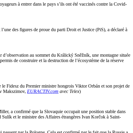
voyageurs à entrer dans le pays s’ils ont été vaccinés contre la Covid-
’une des figures de proue du parti Droit et Justice (PiS), a déclaré à
our d’observation au sommet du Králický Sněžník, une montagne située
permis de construire et la destruction de l’écosystème de la réserve
e le Fidesz du Premier ministre hongrois Viktor Orbán et son projet de
lav Makszimov,
EURACTIV.com
avec Telex
)
ller, a confirmé que la Slovaquie occupait une position stable dans
ulík et le ministre des Affaires étrangères Ivan Korčok à Saint-
passent par la Pologne. Cela est confirmé par le fait que la Russie a