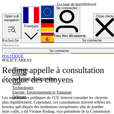
Ga naar de hoofdinhoud
Se connecter
Open sub
Close menu
English
navigation
Français
Deutsch
Vous êtes déconnecté.
Recherche
Se connecter
Español
Lumières éteintes
Se connecter
Rapporteur
Politique
Économie
Newsletters
Evénements
Em
POLITIQUE
POLICY AREAS
Reding appelle à consultation
Economie
Politique
étendue des citoyens
Agriculture et Alimentation
Santé
Technologies
Energie, Environnement et Transport
Défense
Les responsables politiques de l’UE doivent consulter les citoyens
plus régulièrement. Cependant, ces consultations doivent refléter les
besoins spécifiques des institutions européennes afin de justifier
leurs coûts, a dit Viviane Reding, vice-présidente de la Commission