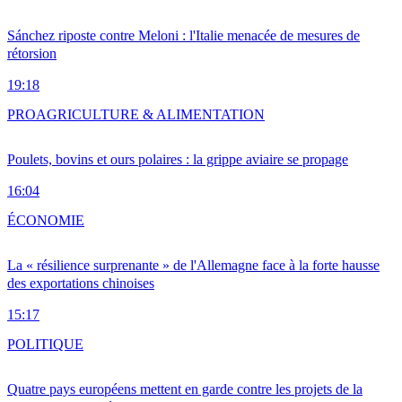
Sánchez riposte contre Meloni : l'Italie menacée de mesures de
rétorsion
19:18
PRO
AGRICULTURE & ALIMENTATION
Poulets, bovins et ours polaires : la grippe aviaire se propage
16:04
ÉCONOMIE
La « résilience surprenante » de l'Allemagne face à la forte hausse
des exportations chinoises
15:17
POLITIQUE
Quatre pays européens mettent en garde contre les projets de la