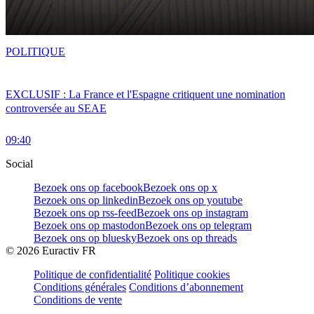
POLITIQUE
EXCLUSIF : La France et l'Espagne critiquent une nomination
controversée au SEAE
09:40
Social
Bezoek ons op facebook
Bezoek ons op x
Bezoek ons op linkedin
Bezoek ons op youtube
Bezoek ons op rss-feed
Bezoek ons op instagram
Bezoek ons op mastodon
Bezoek ons op telegram
Bezoek ons op bluesky
Bezoek ons op threads
©
2026
Euractiv FR
Politique de confidentialité
Politique cookies
Conditions générales
Conditions d’abonnement
Conditions de vente