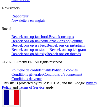
Newsletters
Rapporteur
Newsletters en anglais
Social
Bezoek ons op facebook
Bezoek ons op x
Bezoek ons op linkedin
Bezoek ons op youtube
Bezoek ons op rss-feed
Bezoek ons op instagram
Bezoek ons op mastodon
Bezoek ons op telegram
Bezoek ons op bluesky
Bezoek ons op threads
©
2026
Euractiv FR. All rights reserved.
Politique de confidentialité
Politique cookies
Conditions générales
Conditions d’abonnement
Conditions de vente
This site is protected by reCAPTCHA, and the Google
Privacy
Policy
and
Terms of Service
apply.