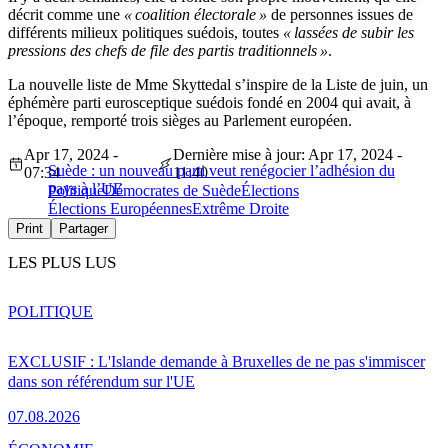
décrit comme une
« coalition électorale »
de personnes issues de
différents milieux politiques suédois, toutes
« lassées de subir les
pressions des chefs de file des partis traditionnels »
.
La nouvelle liste de Mme Skyttedal s’inspire de la Liste de juin, un
éphémère parti eurosceptique suédois fondé en 2004 qui avait, à
l’époque, remporté trois sièges au Parlement européen.
Apr 17, 2024 -
Dernière mise à jour: Apr 17, 2024 -
Suède : un nouveau parti veut renégocier l’adhésion du
07:34
11:40
pays à l’UE
Politique
Démocrates de Suède
Élections
Élections Européennes
Extrême Droite
Print
Partager
LES PLUS LUS
POLITIQUE
EXCLUSIF : L'Islande demande à Bruxelles de ne pas s'immiscer
dans son référendum sur l'UE
07.08.2026