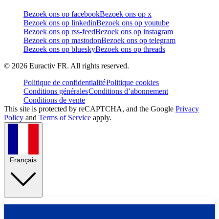
Bezoek ons op facebook
Bezoek ons op x
Bezoek ons op linkedin
Bezoek ons op youtube
Bezoek ons op rss-feed
Bezoek ons op instagram
Bezoek ons op mastodon
Bezoek ons op telegram
Bezoek ons op bluesky
Bezoek ons op threads
©
2026
Euractiv FR. All rights reserved.
Politique de confidentialité
Politique cookies
Conditions générales
Conditions d’abonnement
Conditions de vente
This site is protected by reCAPTCHA, and the Google
Privacy
Policy
and
Terms of Service
apply.
Français