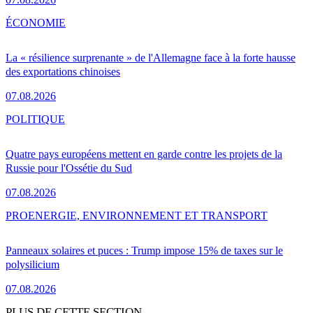
ÉCONOMIE
La « résilience surprenante » de l'Allemagne face à la forte hausse
des exportations chinoises
07.08.2026
POLITIQUE
Quatre pays européens mettent en garde contre les projets de la
Russie pour l'Ossétie du Sud
07.08.2026
PRO
ENERGIE, ENVIRONNEMENT ET TRANSPORT
Panneaux solaires et puces : Trump impose 15% de taxes sur le
polysilicium
07.08.2026
PLUS DE CETTE SECTION