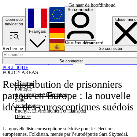
Ga naar de hoofdinhoud
Se connecter
Open sub
Close menu
English
navigation
Français
Deutsch
Vous êtes déconnecté.
Recherche
Se connecter
Español
Lumières éteintes
Se connecter
Rapporteur
Politique
Économie
Newsletters
Evénements
Em
POLITIQUE
POLICY AREAS
Redistribution de prisonniers
Economie
Politique
partout en Europe : la nouvelle
Agriculture et Alimentation
Santé
idée des eurosceptiques suédois
Technologies
Energie, Environnement et Transport
Défense
La nouvelle liste eurosceptique suédoise pour les élections
européennes, Folklistan, menée par l’eurodéputée Sara Skyttedal,