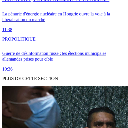
La pénurie d'énergie nucléaire en Hongrie ouvre la voie à la
libéralisation du marché
11:38
PRO
POLITIQUE
Guerre de désinformation russe : les élections municipales
allemandes prises pour cible
10:36
PLUS DE CETTE SECTION