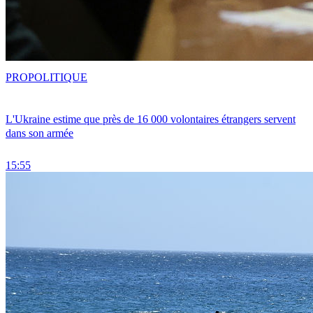
PRO
POLITIQUE
L'Ukraine estime que près de 16 000 volontaires étrangers servent
dans son armée
15:55