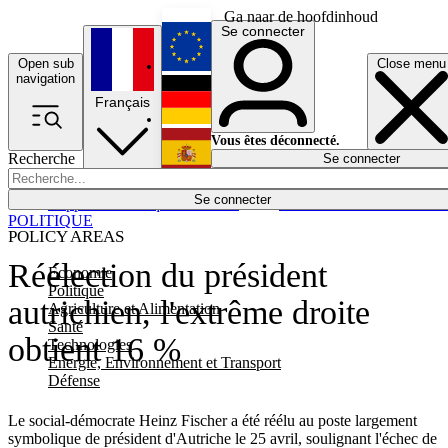
Ga naar de hoofdinhoud
Se connecter
Open sub
Close menu
English
navigation
Français
Deutsch
Vous êtes déconnecté.
Recherche
Se connecter
Español
Lumières éteintes
Se connecter
Rapporteur
Politique
Économie
Newsletters
Evénements
Em
POLITIQUE
POLICY AREAS
Réélection du président
Economie
Politique
autrichien, l'extrême droite
Agriculture et Alimentation
Santé
obtient 16 %
Technologies
Energie, Environnement et Transport
Défense
Le social-démocrate Heinz Fischer a été réélu au poste largement
symbolique de président d'Autriche le 25 avril, soulignant l'échec de