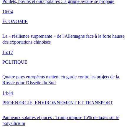
Poulets, bovins et ours polaires : la grippe aviaire se propage
16:04
ÉCONOMIE
La « résilience surprenante » de l'Allemagne face à la forte hausse
des exportations chinoises
15:17
POLITIQUE
Quatre pays européens mettent en garde contre les projets de la
Russie pour l'Ossétie du Sud
14:44
PRO
ENERGIE, ENVIRONNEMENT ET TRANSPORT
Panneaux solaires et puces : Trump impose 15% de taxes sur le
polysilicium