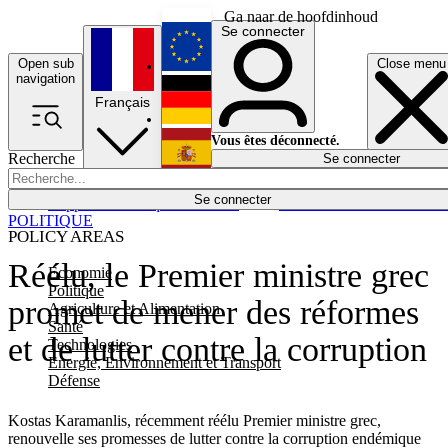
Ga naar de hoofdinhoud
Se connecter
Open sub
Close menu
English
navigation
Français
Deutsch
Vous êtes déconnecté.
Recherche
Se connecter
Español
Lumières éteintes
Se connecter
Rapporteur
Politique
Économie
Newsletters
Evénements
Em
POLITIQUE
POLICY AREAS
Réélu, le Premier ministre grec
Economie
Politique
promet de mener des réformes
Agriculture et Alimentation
Santé
et de lutter contre la corruption
Technologies
Energie, Environnement et Transport
Défense
Kostas Karamanlis, récemment réélu Premier ministre grec,
renouvelle ses promesses de lutter contre la corruption endémique