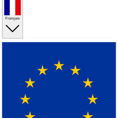
Français