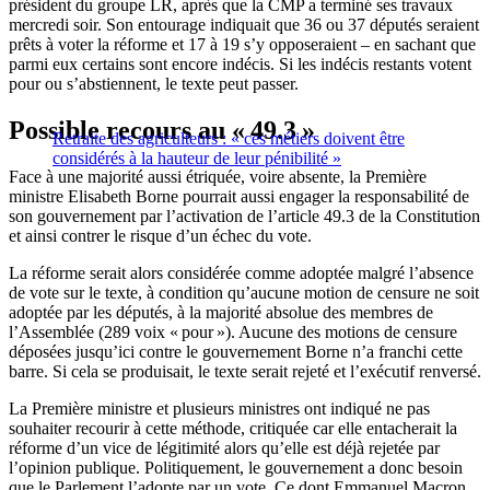
président du groupe LR, après que la CMP a terminé ses travaux
mercredi soir. Son entourage indiquait que 36 ou 37 députés seraient
prêts à voter la réforme et 17 à 19 s’y opposeraient – en sachant que
parmi eux certains sont encore indécis. Si les indécis restants votent
pour ou s’abstiennent, le texte peut passer.
Possible recours au « 49.3 »
Retraite des agriculteurs : « ces métiers doivent être
considérés à la hauteur de leur pénibilité »
Face à une majorité aussi étriquée, voire absente, la Première
ministre Elisabeth Borne pourrait aussi engager la responsabilité de
son gouvernement par l’activation de l’article 49.3 de la Constitution
et ainsi contrer le risque d’un échec du vote.
La réforme serait alors considérée comme adoptée malgré l’absence
de vote sur le texte, à condition qu’aucune motion de censure ne soit
adoptée par les députés, à la majorité absolue des membres de
l’Assemblée (289 voix « pour »). Aucune des motions de censure
déposées jusqu’ici contre le gouvernement Borne n’a franchi cette
barre. Si cela se produisait, le texte serait rejeté et l’exécutif renversé.
La Première ministre et plusieurs ministres ont indiqué ne pas
souhaiter recourir à cette méthode, critiquée car elle entacherait la
réforme d’un vice de légitimité alors qu’elle est déjà rejetée par
l’opinion publique. Politiquement, le gouvernement a donc besoin
que le Parlement l’adopte par un vote. Ce dont Emmanuel Macron