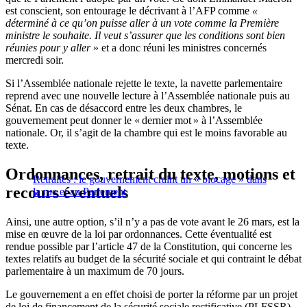
est conscient, son entourage le décrivant à l’AFP comme
«
déterminé à ce qu’on puisse aller à un vote comme la Première
ministre le souhaite. Il veut s’assurer que les conditions sont bien
réunies pour y aller
» et a donc réuni les ministres concernés
mercredi soir.
Si l’Assemblée nationale rejette le texte, la navette parlementaire
reprend avec une nouvelle lecture à l’Assemblée nationale puis au
Sénat. En cas de désaccord entre les deux chambres, le
gouvernement peut donner le « dernier mot » à l’Assemblée
nationale. Or, il s’agit de la chambre qui est le moins favorable au
texte.
Ordonnances, retrait du texte, motions et
Retraites : le gouvernement craint un « blocage » dans
recours éventuels
la rue et au Parlement
Ainsi, une autre option, s’il n’y a pas de vote avant le 26 mars, est la
mise en œuvre de la loi par ordonnances. Cette éventualité est
rendue possible par l’article 47 de la Constitution, qui concerne les
textes relatifs au budget de la sécurité sociale et qui contraint le débat
parlementaire à un maximum de 70 jours.
Le gouvernement a en effet choisi de porter la réforme par un projet
de loi de financement de la sécurité sociale rectificative (PLFSSR).