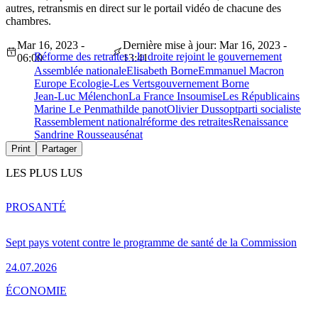
autres, retransmis en direct sur le portail vidéo de chacune des
chambres.
Mar 16, 2023 -
Dernière mise à jour: Mar 16, 2023 -
Réforme des retraites : la droite rejoint le gouvernement
06:00
13:41
Assemblée nationale
Elisabeth Borne
Emmanuel Macron
Europe Ecologie-Les Verts
gouvernement Borne
Jean-Luc Mélenchon
La France Insoumise
Les Républicains
Marine Le Pen
mathilde panot
Olivier Dussopt
parti socialiste
Rassemblement national
réforme des retraites
Renaissance
Sandrine Rousseau
sénat
Print
Partager
LES PLUS LUS
PRO
SANTÉ
Sept pays votent contre le programme de santé de la Commission
24.07.2026
ÉCONOMIE