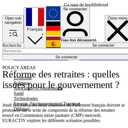
Ga naar de hoofdinhoud
Se connecter
Open sub
Close menu
English
navigation
Français
Deutsch
Vous êtes déconnecté.
Recherche
Se connecter
Español
Lumières éteintes
Se connecter
Rapporteur
Politique
Économie
Newsletters
Evénements
Em
POLICY AREAS
Réforme des retraites : quelles
Economie
issues pour le gouvernement ?
Politique
Agriculture et Alimentation
Santé
Technologies
Energie, Environnement et Transport
Jeudi (16 mars), les deux chambres du Parlement français doivent se
Défense
prononcer sur le texte de compromis de la réforme des retraites
trouvé en Commission mixte paritaire (CMP) mercredi.
EURACTIV explore les différents scénarios possibles.