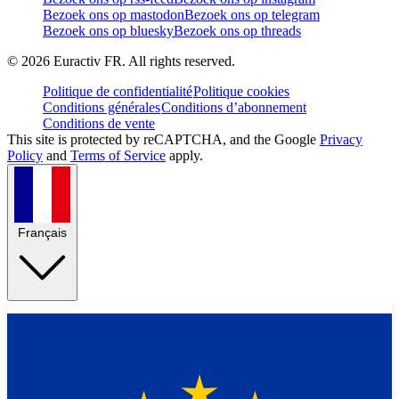
Bezoek ons op mastodon
Bezoek ons op telegram
Bezoek ons op bluesky
Bezoek ons op threads
©
2026
Euractiv FR. All rights reserved.
Politique de confidentialité
Politique cookies
Conditions générales
Conditions d’abonnement
Conditions de vente
This site is protected by reCAPTCHA, and the Google
Privacy
Policy
and
Terms of Service
apply.
Français