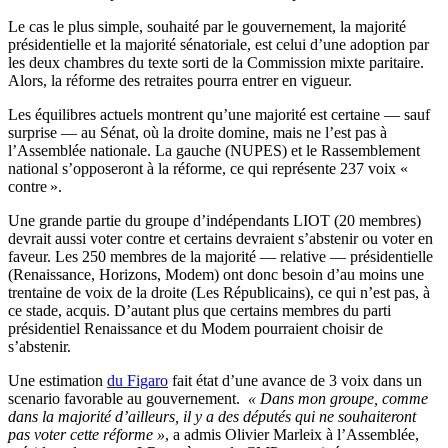
Le cas le plus simple, souhaité par le gouvernement, la majorité
présidentielle et la majorité sénatoriale, est celui d’une adoption par
les deux chambres du texte sorti de la Commission mixte paritaire.
Alors, la réforme des retraites pourra entrer en vigueur.
Les équilibres actuels montrent qu’une majorité est certaine — sauf
surprise — au Sénat, où la droite domine, mais ne l’est pas à
l’Assemblée nationale. La gauche (NUPES) et le Rassemblement
national s’opposeront à la réforme, ce qui représente 237 voix «
contre ».
Une grande partie du groupe d’indépendants LIOT (20 membres)
devrait aussi voter contre et certains devraient s’abstenir ou voter en
faveur. Les 250 membres de la majorité — relative — présidentielle
(Renaissance, Horizons, Modem) ont donc besoin d’au moins une
trentaine de voix de la droite (Les Républicains), ce qui n’est pas, à
ce stade, acquis. D’autant plus que certains membres du parti
présidentiel Renaissance et du Modem pourraient choisir de
s’abstenir.
Une estimation
du Figaro
fait état d’une avance de 3 voix dans un
scenario favorable au gouvernement.
« Dans mon groupe, comme
dans la majorité d’ailleurs, il y a des députés qui ne souhaiteront
pas voter cette réforme »
, a admis Olivier Marleix à l’Assemblée,