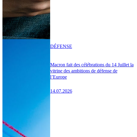
DÉFENSE
Macron fait des célébrations du 14 Juillet la
vitrine des ambitions de défense de
l’Europe
14.07.2026