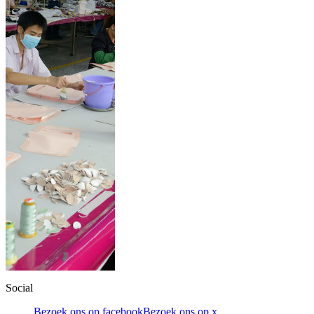
Social
Bezoek ons op facebook
Bezoek ons op x