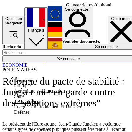
Ga naar de hoofdinhoud
Se connecter
Open sub
Close menu
English
navigation
Français
Deutsch
Vous êtes déconnecté.
Recherche
Se connecter
Español
Lumières éteintes
Se connecter
Rapporteur
Politique
Économie
Newsletters
Evénements
Em
ÉCONOMIE
POLICY AREAS
Réforme du pacte de stabilité :
Economie
Politique
Juncker met en garde contre
Agriculture et Alimentation
Santé
des "solutions extrêmes"
Technologies
Energie, Environnement et Transport
Défense
Le président de l'Eurogroupe, Jean-Claude Juncker, a exclu que
certains types de dépenses publiques puissent être tenus à l'écart du