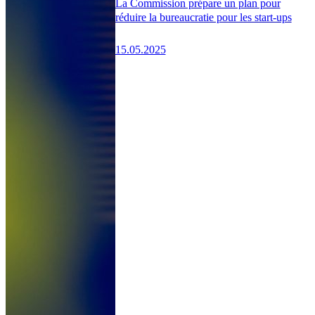
La Commission prépare un plan pour
réduire la bureaucratie pour les start-ups
15.05.2025