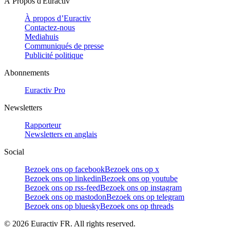
À Propos d'Euractiv
À propos d’Euractiv
Contactez-nous
Mediahuis
Communiqués de presse
Publicité politique
Abonnements
Euractiv Pro
Newsletters
Rapporteur
Newsletters en anglais
Social
Bezoek ons op facebook
Bezoek ons op x
Bezoek ons op linkedin
Bezoek ons op youtube
Bezoek ons op rss-feed
Bezoek ons op instagram
Bezoek ons op mastodon
Bezoek ons op telegram
Bezoek ons op bluesky
Bezoek ons op threads
©
2026
Euractiv FR. All rights reserved.