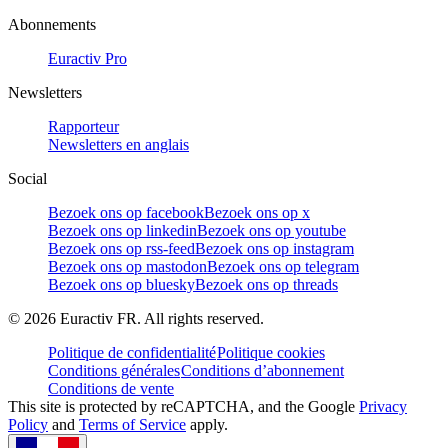
Abonnements
Euractiv Pro
Newsletters
Rapporteur
Newsletters en anglais
Social
Bezoek ons op facebook
Bezoek ons op x
Bezoek ons op linkedin
Bezoek ons op youtube
Bezoek ons op rss-feed
Bezoek ons op instagram
Bezoek ons op mastodon
Bezoek ons op telegram
Bezoek ons op bluesky
Bezoek ons op threads
©
2026
Euractiv FR. All rights reserved.
Politique de confidentialité
Politique cookies
Conditions générales
Conditions d’abonnement
Conditions de vente
This site is protected by reCAPTCHA, and the Google
Privacy
Policy
and
Terms of Service
apply.