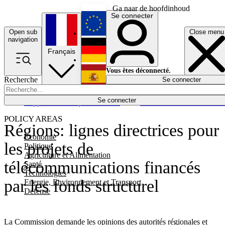
Ga naar de hoofdinhoud
Se connecter
Open sub
Close menu
English
navigation
Français
Deutsch
Vous êtes déconnecté.
Recherche
Se connecter
Español
Lumières éteintes
Se connecter
Rapporteur
Politique
Économie
Newsletters
Evénements
Em
POLICY AREAS
Régions: lignes directrices pour
Economie
les projets de
Politique
Agriculture et Alimentation
télécommunications financés
Santé
Technologies
par les fonds structurel
Energie, Environnement et Transport
Défense
La Commission demande les opinions des autorités régionales et