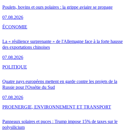
Poulets, bovins et ours polaires : la grippe aviaire se propage
07.08.2026
ÉCONOMIE
La « résilience surprenante » de l'Allemagne face à la forte hausse
des exportations chinoises
07.08.2026
POLITIQUE
Quatre pays européens mettent en garde contre les projets de la
Russie pour l'Ossétie du Sud
07.08.2026
PRO
ENERGIE, ENVIRONNEMENT ET TRANSPORT
Panneaux solaires et puces : Trump impose 15% de taxes sur le
polysilicium