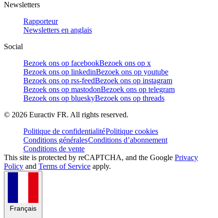
Newsletters
Rapporteur
Newsletters en anglais
Social
Bezoek ons op facebook
Bezoek ons op x
Bezoek ons op linkedin
Bezoek ons op youtube
Bezoek ons op rss-feed
Bezoek ons op instagram
Bezoek ons op mastodon
Bezoek ons op telegram
Bezoek ons op bluesky
Bezoek ons op threads
©
2026
Euractiv FR. All rights reserved.
Politique de confidentialité
Politique cookies
Conditions générales
Conditions d’abonnement
Conditions de vente
This site is protected by reCAPTCHA, and the Google
Privacy
Policy
and
Terms of Service
apply.
Français