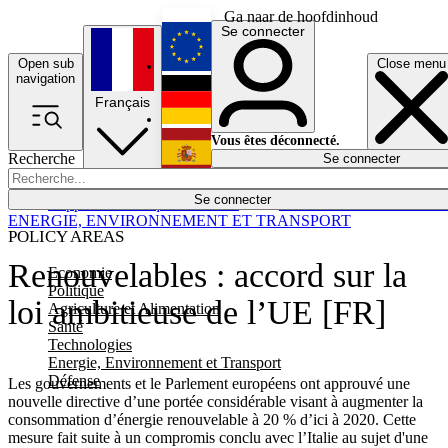
Ga naar de hoofdinhoud
Se connecter
Open sub
Close menu
English
navigation
Français
Deutsch
Vous êtes déconnecté.
Recherche
Se connecter
Español
Lumières éteintes
Se connecter
Rapporteur
Politique
Économie
Newsletters
Evénements
Em
ENERGIE, ENVIRONNEMENT ET TRANSPORT
POLICY AREAS
Renouvelables : accord sur la
Economie
Politique
loi ambitieuse de l’UE [FR]
Agriculture et Alimentation
Santé
Technologies
Energie, Environnement et Transport
Défense
Les gouvernements et le Parlement européens ont approuvé une
nouvelle directive d’une portée considérable visant à augmenter la
consommation d’énergie renouvelable à 20 % d’ici à 2020. Cette
mesure fait suite à un compromis conclu avec l’Italie au sujet d'une