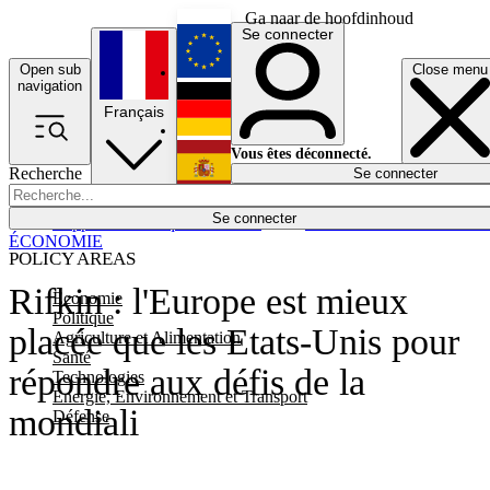
Ga naar de hoofdinhoud
Se connecter
Open sub
Close menu
English
navigation
Français
Deutsch
Vous êtes déconnecté.
Recherche
Se connecter
Español
Lumières éteintes
Se connecter
Rapporteur
Politique
Économie
Newsletters
Evénements
Em
ÉCONOMIE
POLICY AREAS
Rifkin : l'Europe est mieux
Economie
Politique
placée que les Etats-Unis pour
Agriculture et Alimentation
Santé
répondre aux défis de la
Technologies
Energie, Environnement et Transport
mondiali
Défense