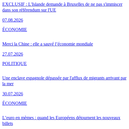
EXCLUSIF : L'Islande demande à Bruxelles de ne pas s'immiscer
dans son référendum sur l'UE
07.08.2026
ÉCONOMIE
Merci la Chine : elle a sauvé l’économie mondiale
27.07.2026
POLITIQUE
Une enclave espagnole dépassée par l'afflux de migrants arrivant par
la mer
30.07.2026
ÉCONOMIE
L’euro en mèmes : quand les Européens détournent les nouveaux
billets