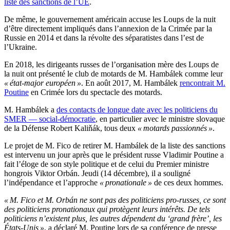
liste des sanctions de l’UE
.
De même, le gouvernement américain accuse les Loups de la nuit
d’être directement impliqués dans l’annexion de la Crimée par la
Russie en 2014 et dans la révolte des séparatistes dans l’est de
l’Ukraine.
En 2018, les dirigeants russes de l’organisation mère des Loups de
la nuit ont présenté le club de motards de M. Hambálek comme leur
« état-major européen »
. En août 2017, M. Hambálek
rencontrait M.
Poutine
en Crimée lors du spectacle des motards.
M. Hambálek a
des contacts de longue date avec les politiciens du
SMER — social-démocratie
, en particulier avec le ministre slovaque
de la Défense Robert Kaliňák, tous deux
« motards passionnés »
.
Le projet de M. Fico de retirer M. Hambálek de la liste des sanctions
est intervenu un jour après que le président russe Vladimir Poutine a
fait l’éloge de son style politique et de celui du Premier ministre
hongrois Viktor Orbán. Jeudi (14 décembre), il a souligné
l’indépendance et l’approche
« pronationale »
de ces deux hommes.
« M. Fico et M. Orbán ne sont pas des politiciens pro-russes, ce sont
des politiciens pronationaux qui protègent leurs intérêts. De tels
politiciens n’existent plus, les autres dépendent du ‘grand frère’, les
États-Unis »
, a déclaré M. Poutine lors de sa conférence de presse