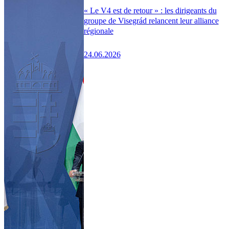
« Le V4 est de retour » : les dirigeants du
groupe de Visegrád relancent leur alliance
régionale
24.06.2026