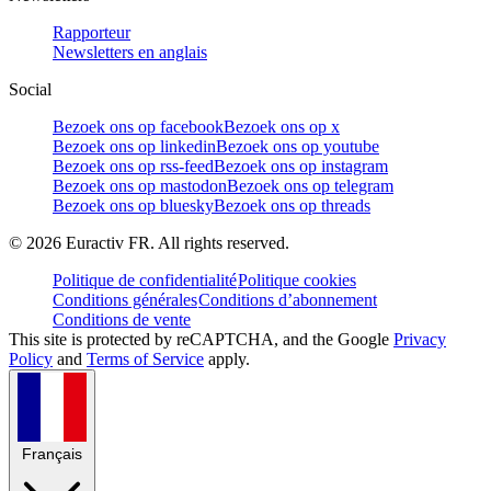
Rapporteur
Newsletters en anglais
Social
Bezoek ons op facebook
Bezoek ons op x
Bezoek ons op linkedin
Bezoek ons op youtube
Bezoek ons op rss-feed
Bezoek ons op instagram
Bezoek ons op mastodon
Bezoek ons op telegram
Bezoek ons op bluesky
Bezoek ons op threads
©
2026
Euractiv FR. All rights reserved.
Politique de confidentialité
Politique cookies
Conditions générales
Conditions d’abonnement
Conditions de vente
This site is protected by reCAPTCHA, and the Google
Privacy
Policy
and
Terms of Service
apply.
Français