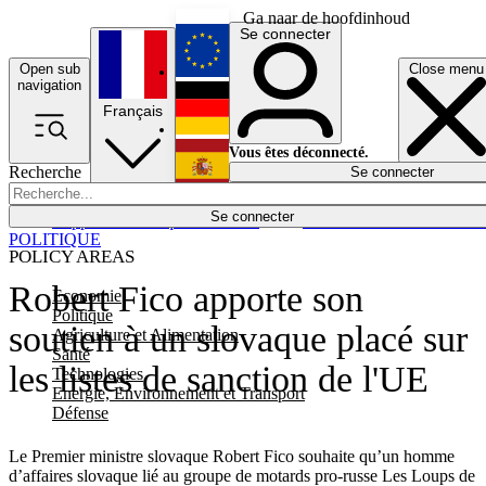
Ga naar de hoofdinhoud
Se connecter
Open sub
Close menu
English
navigation
Français
Deutsch
Vous êtes déconnecté.
Recherche
Se connecter
Español
Lumières éteintes
Se connecter
Rapporteur
Politique
Économie
Newsletters
Evénements
Em
POLITIQUE
POLICY AREAS
Robert Fico apporte son
Economie
Politique
soutien à un slovaque placé sur
Agriculture et Alimentation
Santé
les listes de sanction de l'UE
Technologies
Energie, Environnement et Transport
Défense
Le Premier ministre slovaque Robert Fico souhaite qu’un homme
d’affaires slovaque lié au groupe de motards pro-russe Les Loups de