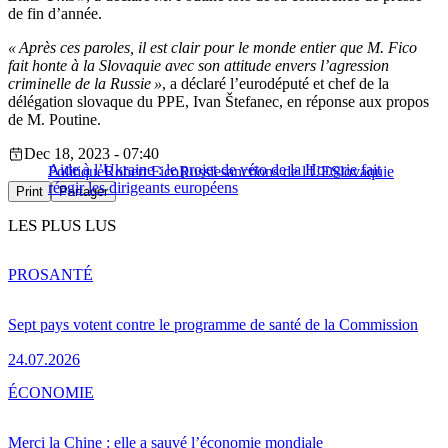
de fin d’année.
« Après ces paroles, il est clair pour le monde entier que M. Fico
fait honte à la Slovaquie avec son attitude envers l’agression
criminelle de la Russie »
, a déclaré l’eurodéputé et chef de la
délégation slovaque du PPE, Ivan Štefanec, en réponse aux propos
de M. Poutine.
Dec 18, 2023 - 07:40
Aide à l’Ukraine : le projet de véto de la Hongrie fait
Politique
Robert Fico
Russie
sanctions de l'UE
Slovaquie
réagir les dirigeants européens
Print
Partager
LES PLUS LUS
PRO
SANTÉ
Sept pays votent contre le programme de santé de la Commission
24.07.2026
ÉCONOMIE
Merci la Chine : elle a sauvé l’économie mondiale