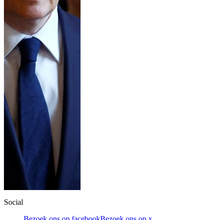
Social
Bezoek ons op facebook
Bezoek ons op x