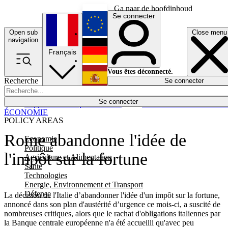
Ga naar de hoofdinhoud
Se connecter
Open sub
Close menu
English
navigation
Français
Deutsch
Vous êtes déconnecté.
Recherche
Se connecter
Español
Lumières éteintes
Se connecter
Rapporteur
Politique
Économie
Newsletters
Evénements
Em
ÉCONOMIE
POLICY AREAS
Rome abandonne l'idée de
Economie
Politique
l'impôt sur la fortune
Agriculture et Alimentation
Santé
Technologies
Energie, Environnement et Transport
Défense
La décision de l'Italie d’abandonner l'idée d'un impôt sur la fortune,
annoncé dans son plan d'austérité d’urgence ce mois-ci, a suscité de
nombreuses critiques, alors que le rachat d'obligations italiennes par
la Banque centrale européenne n'a été accueilli qu'avec peu