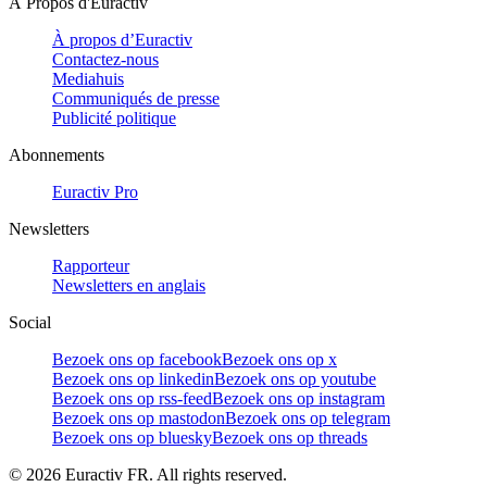
À Propos d'Euractiv
À propos d’Euractiv
Contactez-nous
Mediahuis
Communiqués de presse
Publicité politique
Abonnements
Euractiv Pro
Newsletters
Rapporteur
Newsletters en anglais
Social
Bezoek ons op facebook
Bezoek ons op x
Bezoek ons op linkedin
Bezoek ons op youtube
Bezoek ons op rss-feed
Bezoek ons op instagram
Bezoek ons op mastodon
Bezoek ons op telegram
Bezoek ons op bluesky
Bezoek ons op threads
©
2026
Euractiv FR. All rights reserved.