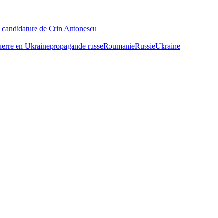
la candidature de Crin Antonescu
erre en Ukraine
propagande russe
Roumanie
Russie
Ukraine