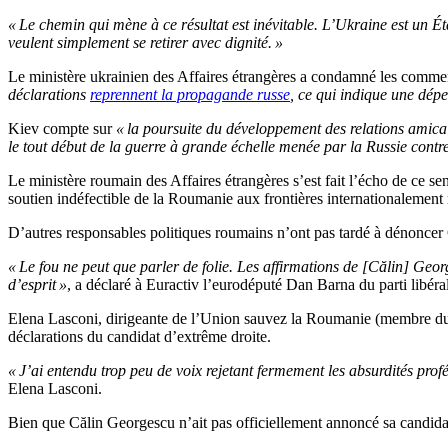
« Le chemin qui mène à ce résultat est inévitable. L’Ukraine est un Éta
veulent simplement se retirer avec dignité. »
Le ministère ukrainien des Affaires étrangères a condamné les commen
déclarations
reprennent la propagande russe
, ce qui indique une dép
Kiev compte sur
« la poursuite du développement des relations amica
le tout début de la guerre à grande échelle menée par la Russie contre
Le ministère roumain des Affaires étrangères s’est fait l’écho de ce se
soutien indéfectible de la Roumanie aux frontières internationalemen
D’autres responsables politiques roumains n’ont pas tardé à dénoncer
« Le fou ne peut que parler de folie. Les affirmations de [Călin] Ge
d’esprit »
, a déclaré à Euractiv l’eurodéputé Dan Barna du parti libér
Elena Lasconi, dirigeante de l’Union sauvez la Roumanie (membre du 
déclarations du candidat d’extrême droite.
« J’ai entendu trop peu de voix rejetant fermement les absurdités pro
Elena Lasconi.
Bien que Călin Georgescu n’ait pas officiellement annoncé sa candidatur