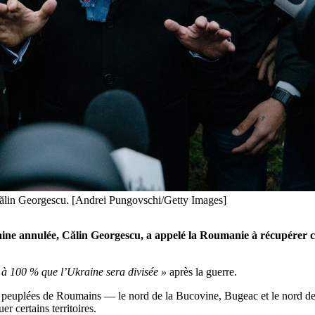
 Călin Georgescu. [Andrei Pungovschi/Getty Images]
e annulée, Călin Georgescu, a appelé la Roumanie à récupérer cert
 à 100 % que l’Ukraine sera divisée »
après la guerre.
es peuplées de Roumains — le nord de la Bucovine, Bugeac et le nord de
r certains territoires.