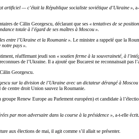
t artificiel — c’était la République socialiste soviétique d’Ukraine »
, a
taires de Călin Georgescu, déclarant que ses
« tentatives de se positi
endance totale à l’égard de ses maîtres à Moscou ».
les entre l’Ukraine et la Roumanie ».
Le ministre a rappelé que la Rou
 notre pays ».
ntiment, réaffirmant jeudi son
« soutien ferme à la souveraineté, à l’inté
t reconnues de l’Ukraine.
Il a ajouté que Bucarest ne reconnaissait pas l
 Călin Georgescu.
orgescu sur la division de l’Ukraine avec un dictateur dérangé à Moscou
al de centre droit Union sauvez la Roumanie.
groupe Renew Europe au Parlement européen) et candidate à l’élection
férées par mon adversaire dans la course à la présidence »
, a-t-elle écrit
e aux élections de mai, il agit comme s’il allait se présenter.