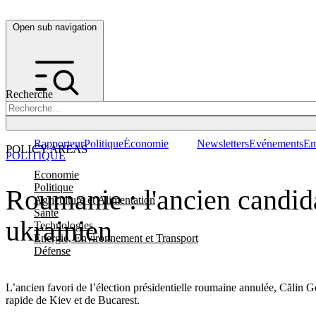
Open sub navigation
Recherche
Rapporteur
Politique
Économie
Newsletters
Evénements
Em
POLICY AREAS
POLITIQUE
Economie
Politique
Roumanie : l'ancien candida
Agriculture et Alimentation
Santé
ukrainien
Technologies
Energie, Environnement et Transport
Défense
L’ancien favori de l’élection présidentielle roumaine annulée, Călin G
rapide de Kiev et de Bucarest.