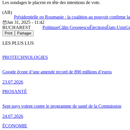
Les sondages le placent en tête des intentions de vote.
(AB)
Présidentielle en Roumanie : la coalition au pouvoir confirme 
Jan 31, 2025 - 11:42
BUCHAREST
Politique
Călin Georgescu
Élections
États-Unis
Gu
Print
Partager
LES PLUS LUS
PRO
TECHNOLOGIES
Google écope d’une amende record de 890 millions d’euros
23.07.2026
PRO
SANTÉ
Sept pays votent contre le programme de santé de la Commission
24.07.2026
ÉCONOMIE