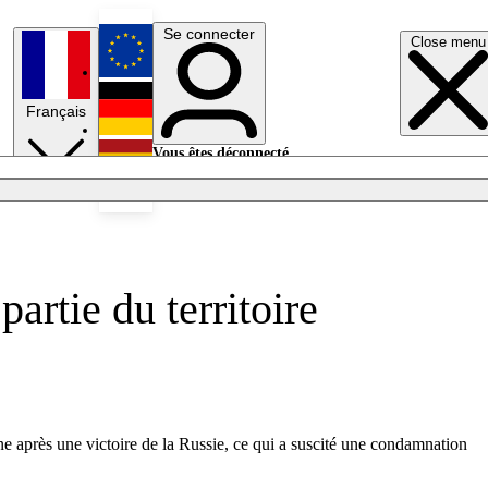
Se connecter
Close menu
English
Français
Deutsch
Vous êtes déconnecté.
Se connecter
Español
Lumières éteintes
artie du territoire
ne après une victoire de la Russie, ce qui a suscité une condamnation