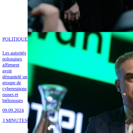
POLITIQUE
Les autorités
polonaises
affirment
avoir
démantelé un
groupe de
cyberespions
russes et
biélorusses
09.09.2024
3 MINUTES