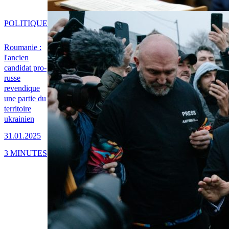
POLITIQUE
Roumanie :
l'ancien
candidat pro-
russe
revendique
une partie du
territoire
ukrainien
31.01.2025
3 MINUTES