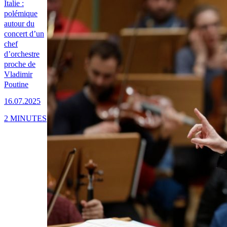
Italie :
polémique
autour du
concert d’un
chef
d’orchestre
proche de
Vladimir
Poutine
16.07.2025
2 MINUTES