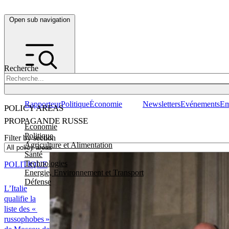
Open sub navigation
Recherche
Rapporteur
Politique
Économie
Newsletters
Evénements
Em
POLICY AREAS
PROPAGANDE RUSSE
Economie
Politique
Filter by section
Agriculture et Alimentation
Santé
Technologies
POLITIQUE
Energie, Environnement et Transport
Défense
L’Italie
qualifie la
liste des «
russophobes »