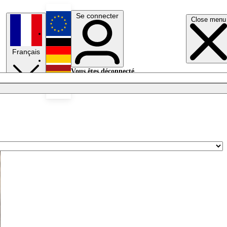
Se connecter
Close menu
English
Français
Deutsch
Vous êtes déconnecté.
Se connecter
Español
Lumières éteintes