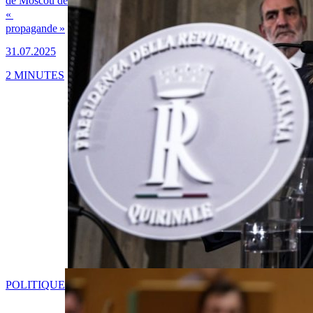
de Moscou de
«
propagande »
31.07.2025
2 MINUTES
POLITIQUE