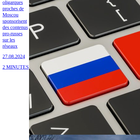
oligarques
proches de
Moscou
sponsorisent
des contenus
pro-russes
sur les
réseaux
27.08.2024
2 MINUTES