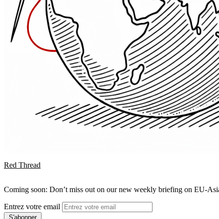
Red Thread
Coming soon: Don’t miss out on our new weekly briefing on EU-Asia 
Entrez votre email
S'abonner