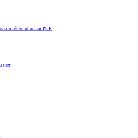
s son référendum sur l'UE
la mer
ts