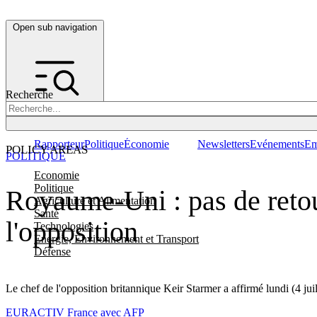
Open sub navigation
Recherche
Rapporteur
Politique
Économie
Newsletters
Evénements
Em
POLICY AREAS
POLITIQUE
Economie
Politique
Royaume-Uni : pas de retou
Agriculture et Alimentation
Santé
l'opposition
Technologies
Energie, Environnement et Transport
Défense
Le chef de l'opposition britannique Keir Starmer a affirmé lundi (4 jui
EURACTIV France avec AFP