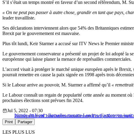
S’il s’était un temps montré en faveur d’un second référendum, M. Starm
« On ne peut pas passer à autre chose, grandir en tant que pays, chan
leader travailliste.
Ses déclarations interviennent alors que 54% des Britanniques estiment
Brexit par le gouvernement est mauvaise.
Plus tôt lundi, Keir Starmer a accusé sur ITV News le Premier minis
Le gouvernement conservateur a présenté un projet de loi adopté la sem
européenne qui laisse planer la menace de représailles commerciales.
L’accord visait à protéger le marché unique européen après le Brexit,
pourrait remettre en cause la paix signée en 1998 après trois décennies
Si le Labour arrive au pouvoir, M. Starmer a affirmé qu’il
« remettrait
Le Labour connaît un regain de popularité cette année au moment où M. 
prochaines élections sont prévues fin 2024.
Jul 5, 2022 - 07:30
Irlande du Nord : Bruxelles menace Londres d’actions en justic
Politique
Brexit
Chine
International
Jeremy Corbyn
Keir Starmer
L
Print
Partager
LES PLUS LUS