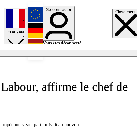
Se connecter
Close menu
English
Français
Deutsch
Vous êtes déconnecté.
Se connecter
Español
Lumières éteintes
Labour, affirme le chef de
uropéenne si son parti arrivait au pouvoir.