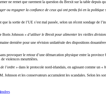
er ne remet que rarement la question du Brexit sur la table depuis qu’il 
ger ou regagner la confiance de ceux qui ont perdu foi en la politique 
 que la sortie de l’UE s’est mal passée, selon un récent sondage de l’i
tre Boris Johnson
« d’utiliser le Brexit pour alimenter les vieilles division
aine dernière pour une révision unilatérale des dispositions douanières
 sans provoquer le retour d’une démarcation physique entre la province
 de violences meurtrières.
 de l’ordre »
dans le protocole nord-irlandais, en agissant comme un
« h
Johnson et les conservateurs accumulent les scandales. Selon les sondage
e
ondres