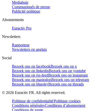
Mediahuis
Communiqués de presse
Publicité politique
Abonnements
Euractiv Pro
Newsletters
Rapporteur
Newsletters en anglais
Social
Bezoek ons op facebook
Bezoek ons op x
Bezoek ons op linkedin
Bezoek ons op youtube
Bezoek ons op rss-feed
Bezoek ons op instagram
Bezoek ons op mastodon
Bezoek ons op telegram
Bezoek ons op bluesky
Bezoek ons op threads
©
2026
Euractiv FR. All rights reserved.
Politique de confidentialité
Politique cookies
Conditions générales
Conditions d’abonnement
Conditions de vente