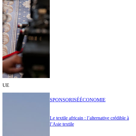
UE
SPONSORISÉ
ÉCONOMIE
Le textile africain : l’alternative crédible à
l’Asie textile