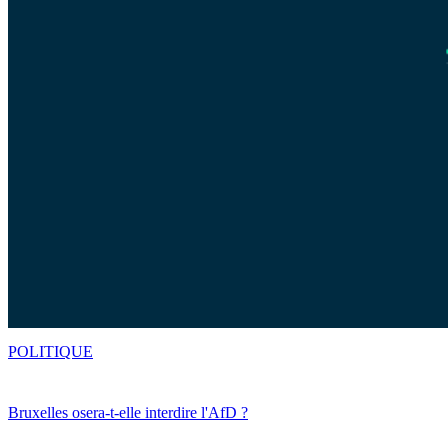
POLITIQUE
Bruxelles osera-t-elle interdire l'AfD ?