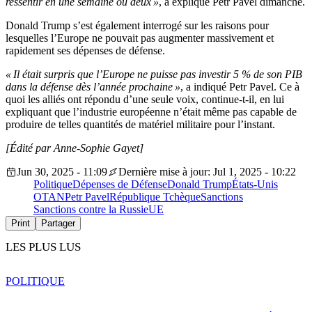
ressentir en une semaine ou deux »
, a expliqué Petr Pavel dimanche.
Donald Trump s’est également interrogé sur les raisons pour
lesquelles l’Europe ne pouvait pas augmenter massivement et
rapidement ses dépenses de défense.
« Il était surpris que l’Europe ne puisse pas investir 5 % de son PIB
dans la défense dès l’année prochaine »
, a indiqué Petr Pavel. Ce à
quoi les alliés ont répondu d’une seule voix, continue-t-il, en lui
expliquant que l’industrie européenne n’était même pas capable de
produire de telles quantités de matériel militaire pour l’instant.
[Édité par Anne-Sophie Gayet]
Jun 30, 2025 - 11:09
Dernière mise à jour: Jul 1, 2025 - 10:22
Politique
Dépenses de Défense
Donald Trump
États-Unis
OTAN
Petr Pavel
République Tchèque
Sanctions
Sanctions contre la Russie
UE
Print
Partager
LES PLUS LUS
POLITIQUE