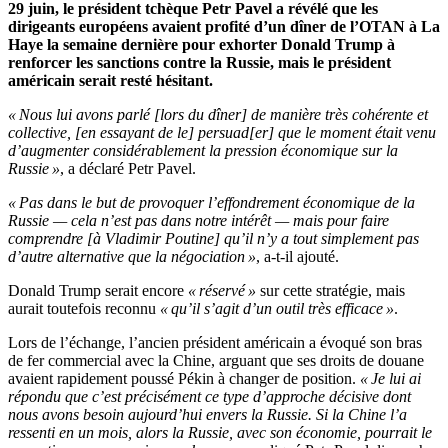
29 juin, le président tchèque Petr Pavel a révélé que les
dirigeants européens avaient profité d’un dîner de l’OTAN à La
Haye la semaine dernière pour exhorter Donald Trump à
renforcer les sanctions contre la Russie, mais le président
américain serait resté hésitant.
« Nous lui avons parlé [lors du dîner] de manière très cohérente et
collective, [en essayant de le] persuad[er] que le moment était venu
d’augmenter considérablement la pression économique sur la
Russie »
, a déclaré Petr Pavel.
« Pas dans le but de provoquer l’effondrement économique de la
Russie — cela n’est pas dans notre intérêt — mais pour faire
comprendre [à Vladimir Poutine] qu’il n’y a tout simplement pas
d’autre alternative que la négociation »
, a-t-il ajouté.
Donald Trump serait encore
« réservé »
sur cette stratégie, mais
aurait toutefois reconnu
« qu’il s’agit d’un outil très efficace »
.
Lors de l’échange, l’ancien président américain a évoqué son bras
de fer commercial avec la Chine, arguant que ses droits de douane
avaient rapidement poussé Pékin à changer de position.
« Je lui ai
répondu que c’est précisément ce type d’approche décisive dont
nous avons besoin aujourd’hui envers la Russie. Si la Chine l’a
ressenti en un mois, alors la Russie, avec son économie, pourrait le