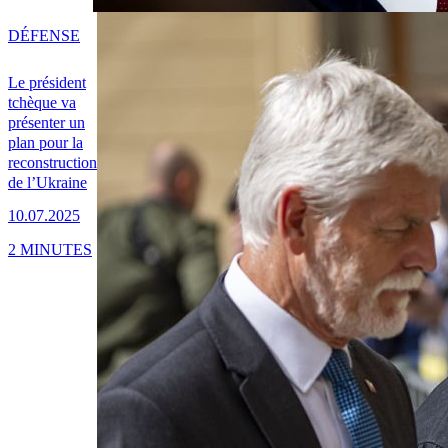
DÉFENSE
Le président
tchèque va
présenter un
plan pour la
reconstruction
de l’Ukraine
10.07.2025
2 MINUTES