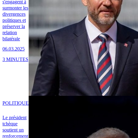
s'engagent à
surmonter les
divergences
politiques et
préserver la
relation
bilatérale
06.03.2025
3 MINUTES
POLITIQUE
Le président
tchèque
soutient un
renforcement