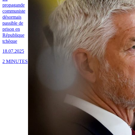
propagande
communiste
désormais
passible de
prison en
République
tchèque
18.07.2025
2 MINUTES