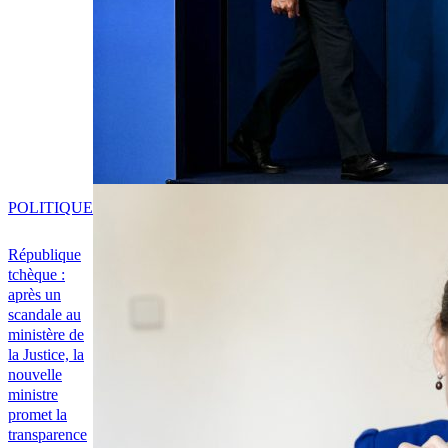
POLITIQUE
République
tchèque :
après un
scandale au
ministère de
la Justice, la
nouvelle
ministre
promet la
transparence