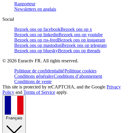
Rapporteur
Newsletters en anglais
Social
Bezoek ons op facebook
Bezoek ons op x
Bezoek ons op linkedin
Bezoek ons op youtube
Bezoek ons op rss-feed
Bezoek ons op instagram
Bezoek ons op mastodon
Bezoek ons op telegram
Bezoek ons op bluesky
Bezoek ons op threads
©
2026
Euractiv FR. All rights reserved.
Politique de confidentialité
Politique cookies
Conditions générales
Conditions d’abonnement
Conditions de vente
This site is protected by reCAPTCHA, and the Google
Privacy
Policy
and
Terms of Service
apply.
Français