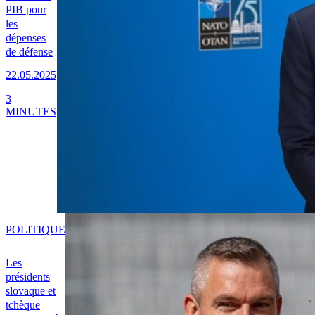
PIB pour
les
dépenses
de défense
22.05.2025
3
MINUTES
POLITIQUE
Les
présidents
slovaque et
tchèque