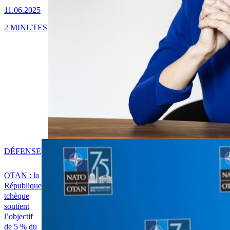
11.06.2025
2 MINUTES
DÉFENSE
OTAN : la
République
tchèque
soutient
l’objectif
de 5 % du