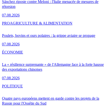
Sánchez riposte contre Meloni : l'Italie menacée de mesures de
rétorsion
07.08.2026
PRO
AGRICULTURE & ALIMENTATION
Poulets, bovins et ours polaires : la grippe aviaire se propage
07.08.2026
ÉCONOMIE
La « résilience surprenante » de l'Allemagne face à la forte hausse
des exportations chinoises
07.08.2026
POLITIQUE
Quatre pays européens mettent en garde contre les projets de la
Russie pour l'Ossétie du Sud