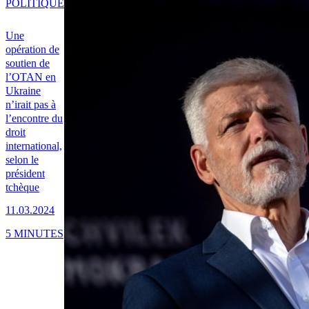
POLITIQUE
Une
opération de
soutien de
l’OTAN en
Ukraine
n’irait pas à
l’encontre du
droit
international,
selon le
président
tchèque
11.03.2024
5 MINUTES