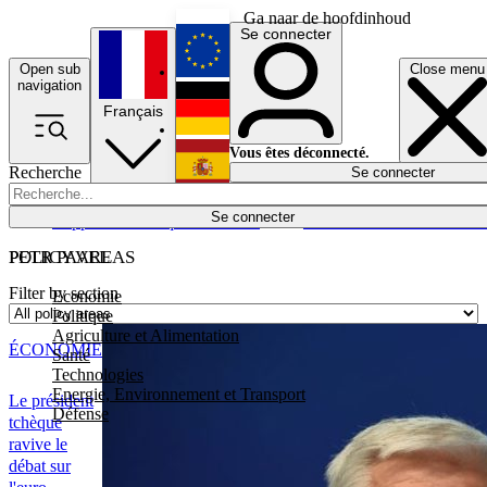
Ga naar de hoofdinhoud
Se connecter
Open sub
Close menu
English
navigation
Français
Deutsch
Vous êtes déconnecté.
Recherche
Se connecter
Español
Lumières éteintes
Se connecter
Rapporteur
Politique
Économie
Newsletters
Evénements
Em
POLICY AREAS
PETR PAVEL
Filter by section
Economie
Politique
Agriculture et Alimentation
ÉCONOMIE
Santé
Technologies
Energie, Environnement et Transport
Le président
Défense
tchèque
ravive le
débat sur