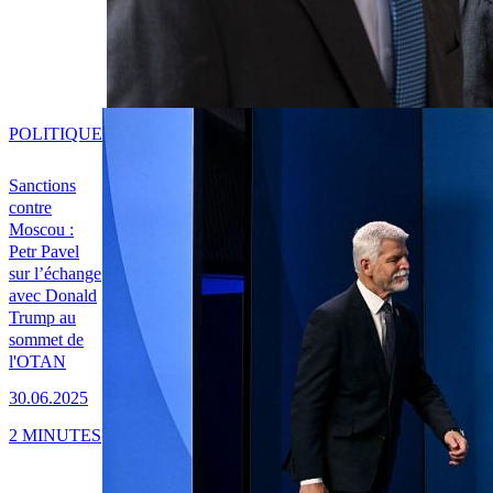
POLITIQUE
Sanctions
contre
Moscou :
Petr Pavel
sur l’échange
avec Donald
Trump au
sommet de
l'OTAN
30.06.2025
2 MINUTES