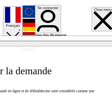
Se connecter
Close menu
English
Français
Deutsch
Vous êtes déconnecté.
Se connecter
Español
Lumières éteintes
er la demande
e santé en ligne et de télémédecine sont considérés comme une