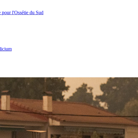
e pour l'Ossétie du Sud
licium