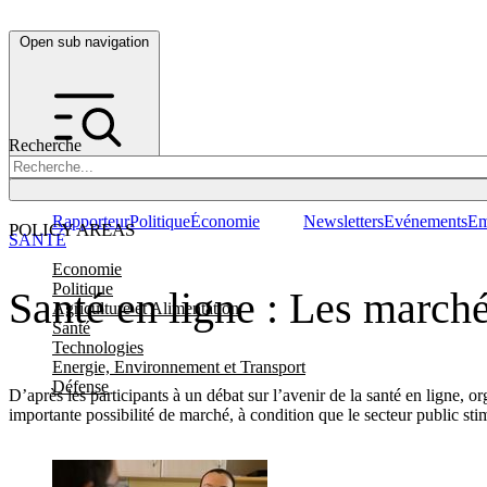
Open sub navigation
Recherche
Rapporteur
Politique
Économie
Newsletters
Evénements
Em
POLICY AREAS
SANTÉ
Economie
Politique
Santé en ligne : Les march
Agriculture et Alimentation
Santé
Technologies
Energie, Environnement et Transport
Défense
D’après les participants à un débat sur l’avenir de la santé en ligne,
importante possibilité de marché, à condition que le secteur public st