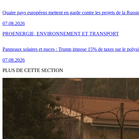
Quatre pays européens mettent en garde contre les projets de la Russi
07.08.2026
PRO
ENERGIE, ENVIRONNEMENT ET TRANSPORT
Panneaux solaires et puces : Trump impose 15% de taxes sur le polysi
07.08.2026
PLUS DE CETTE SECTION