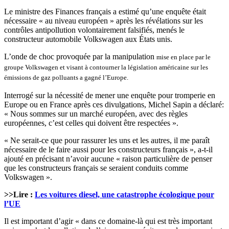
Le ministre des Finances français a estimé qu’une enquête était
nécessaire « au niveau européen » après les révélations sur les
contrôles antipollution volontairement falsifiés, menés le
constructeur automobile Volkswagen aux États unis.
L’onde de choc provoquée par la manipulation
mise en place par le
groupe Volkswagen
et v
isant à contourner la législation américaine sur les
émissions de gaz polluants a gagné l’Europe.
Interrogé sur la nécessité de mener une enquête pour tromperie en
Europe ou en France après ces divulgations, Michel Sapin a déclaré:
« Nous sommes sur un marché européen, avec des règles
européennes, c’est celles qui doivent être respectées ».
« Ne serait-ce que pour rassurer les uns et les autres, il me paraît
nécessaire de le faire aussi pour les constructeurs français », a-t-il
ajouté en précisant n’avoir aucune « raison particulière de penser
que les constructeurs français se seraient conduits comme
Volkswagen ».
>>Lire :
Les voitures diesel, une catastrophe écologique pour
l’UE
Il est important d’agir « dans ce domaine-là qui est très important