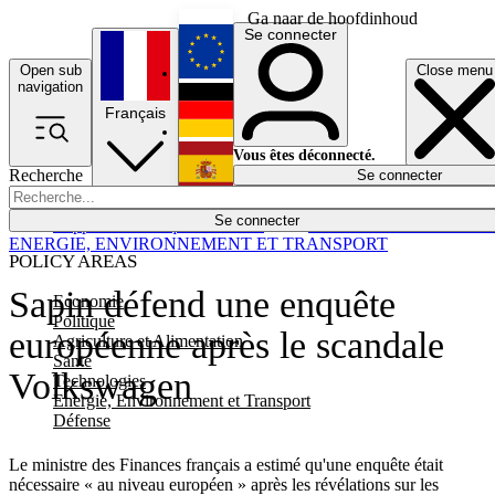
Ga naar de hoofdinhoud
Se connecter
Open sub
Close menu
English
navigation
Français
Deutsch
Vous êtes déconnecté.
Recherche
Se connecter
Español
Lumières éteintes
Se connecter
Rapporteur
Politique
Économie
Newsletters
Evénements
Em
ENERGIE, ENVIRONNEMENT ET TRANSPORT
POLICY AREAS
Sapin défend une enquête
Economie
Politique
européenne après le scandale
Agriculture et Alimentation
Santé
Volkswagen
Technologies
Energie, Environnement et Transport
Défense
Le ministre des Finances français a estimé qu'une enquête était
nécessaire « au niveau européen » après les révélations sur les