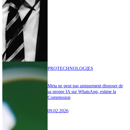
PRO
TECHNOLOGIES
Meta ne peut pas uniquement disposer de
sa propre IA sur WhatsApp, estime la
Commission
09.02.2026