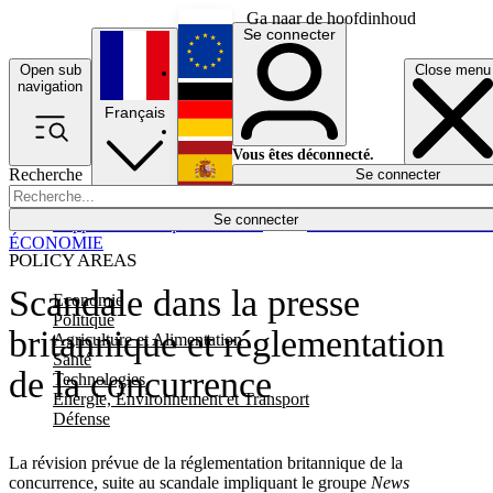
Ga naar de hoofdinhoud
Se connecter
Open sub
Close menu
English
navigation
Français
Deutsch
Vous êtes déconnecté.
Recherche
Se connecter
Español
Lumières éteintes
Se connecter
Rapporteur
Politique
Économie
Newsletters
Evénements
Em
ÉCONOMIE
POLICY AREAS
Scandale dans la presse
Economie
Politique
britannique et réglementation
Agriculture et Alimentation
Santé
de la concurrence
Technologies
Energie, Environnement et Transport
Défense
La révision prévue de la réglementation britannique de la
concurrence, suite au scandale impliquant le groupe
News