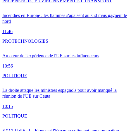
PRO
ENERGIE, ENVIRONNEMENT ET TRANSPORT
Incendies en Europe : les flammes s'apaisent au sud mais gagnent le
nord
11:46
PRO
TECHNOLOGIES
Au cœur de l'expérience de l'UE sur les influenceurs
10:56
POLITIQUE
La droite attaque les ministres espagnols pour avoir manqué la
réunion de l'UE sur Ceuta
10:15
POLITIQUE
EXCLUSIF : La France et l'Espagne critiquent une nomination