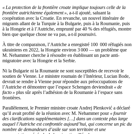
« La protection de la frontière croate implique toujours celle de la
frontière autrichienne également »
, a-t-il ajouté, saluant la
coopération avec la Croatie. En revanche, un nouvel itinéraire de
migrants allant de la Turquie à la Bulgarie, puis à la Roumanie, puis
à la Hongrie et à l’Autriche, emprunté par 40 % des réfugiés, montre
bien que quelque chose ne va pas, a-t-il poursuivi.
À titre de comparaison, l’Autriche a enregistré 100 000 réfugiés non
ukrainiens en 2022, la Hongrie environ 3 000 — un problème que
M. Nehammer cherche à résoudre en établissant un pacte anti-
migratoire avec la Hongrie et la Serbie.
Ni la Bulgarie ni la Roumanie ne sont susceptibles de recevoir le
soutien de Vienne. Le ministre roumain de l’Intérieur, Lucian Bode,
devrait se rendre à Vienne pour répondre aux préoccupations de
l’Autriche et démontrer que l’espace Schengen deviendrait
« de
facto »
plus sûr après l’adhésion de la Roumanie à l’espace sans
frontières.
Parallèlement, le Premier ministre croate Andrej Plenković a déclaré
qu’il avait profité de la réunion avec M. Nehammer pour
« fournir
des clarifications supplémentaires […] dans un contexte plus large
auquel l’Autriche est confrontée aujourd’hui, qui concerne un pic du
nombre de demandeurs d’asile sur son territoire et une