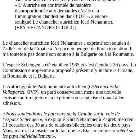
« L’Autriche est confrontée de manière
disproportionnée aux demandes d’asile et à
l’immigration clandestine dans l’UE », a encore
souligné Le chancelier autrichien Karl Nehammer.
[EPA-EFE/ANDREJ CUKIC]
Le chancelier autrichien Karl Nehammer a exprimé son soutien à
l’adhésion de la Croatie à l’espace Schengen de libre circulation. Il
n’a toutefois pas donné son soutien à la Bulgarie ou à la Roumanie.
L’espace Schengen a été établi en 1985 et s’est étendu à 26 pays. La
Commission européenne a proposé à présent d’y inclure la Croatie,
la Roumanie et la Bulgarie.
L’Autriche, où le Parti populaire autrichien (
Österreichische
Volkspartei
, ÖVP), un parti conservateur, mène une nouvelle
croisade anti-migratoire, a exprimé son scepticisme quant à leur
adhésion.
« Nous soutiendrons le parcours de la Croatie sur la voie de
l’espace Schengen »
, a expliqué Karl Nehammer à Zagreb mercredi
à l’occasion des 30 ans de relations bilatérales entre les deux pays.
Mais, mardi, il a insisté sur le fait que les États membres
« votent sur
les pays individuellement »
.