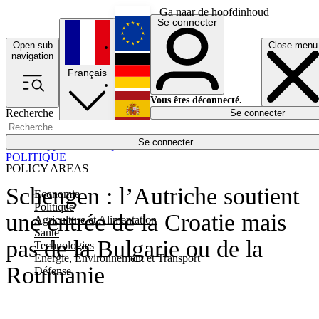
Ga naar de hoofdinhoud
Se connecter
Open sub
Close menu
English
navigation
Français
Deutsch
Vous êtes déconnecté.
Recherche
Se connecter
Español
Lumières éteintes
Se connecter
Rapporteur
Politique
Économie
Newsletters
Evénements
Em
POLITIQUE
POLICY AREAS
Schengen : l’Autriche soutient
Economie
Politique
une entrée de la Croatie mais
Agriculture et Alimentation
Santé
pas de la Bulgarie ou de la
Technologies
Energie, Environnement et Transport
Roumanie
Défense