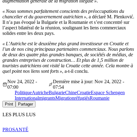
augmentation générale de la migration illégale »
.
« Nous sommes parfaitement conscients des préoccupations du
chancelier et du gouvernement autrichien »
, a déclaré M. Plenković.
Il n’a pas évoqué la Bulgarie et la Roumanie et s’est concentré sur
l’aspect bilatéral de la réunion, soulignant les liens commerciaux
solides entre les deux pays.
« L’Autriche est le deuxième plus grand investisseur en Croatie et
l’un de nos cinq principaux partenaires commerciaux. Nous parlons
de deux des quatre plus grandes banques, de sociétés de médias, de
grandes entreprises de construction… Et plus de 1,5 million de
touristes autrichiens ont visité la Croatie cette année. Cela montre à
quel point nos liens sont forts »
, a-t-il conclu.
Nov 24, 2022 -
Dernière mise à jour: Nov 24, 2022 -
07:00
07:54
Politique
Autriche
Bulgarie
Chine
Croatie
Espace Schengen
International
migrants
Migration
réfugiés
Roumanie
Print
Partager
LES PLUS LUS
PRO
SANTÉ