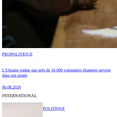
PRO
POLITIQUE
L'Ukraine estime que près de 16 000 volontaires étrangers servent
dans son armée
06.08.2026
INTERNATIONAL
POLITIQUE