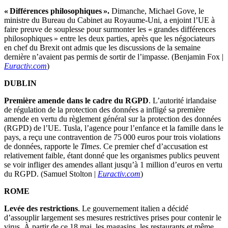
« Différences philosophiques ».
Dimanche, Michael Gove, le
ministre du Bureau du Cabinet au Royaume-Uni, a enjoint l’UE à
faire preuve de souplesse pour surmonter les « grandes différences
philosophiques » entre les deux parties, après que les négociateurs
en chef du Brexit ont admis que les discussions de la semaine
dernière n’avaient pas permis de sortir de l’impasse. (Benjamin Fox |
Euractiv.com
)
DUBLIN
Première amende dans le cadre du RGPD
. L’autorité irlandaise
de régulation de la protection des données a infligé sa première
amende en vertu du règlement général sur la protection des données
(RGPD) de l’UE. Tusla, l’agence pour l’enfance et la famille dans le
pays, a reçu une contravention de 75 000 euros pour trois violations
de données, rapporte le
Times
. Ce premier chef d’accusation est
relativement faible, étant donné que les organismes publics peuvent
se voir infliger des amendes allant jusqu’à 1 million d’euros en vertu
du RGPD. (Samuel Stolton |
Euractiv.com
)
ROME
Levée des restrictions
. Le gouvernement italien a décidé
d’assouplir largement ses mesures restrictives prises pour contenir le
virus. À partir de ce 18 mai, les magasins, les restaurants et même