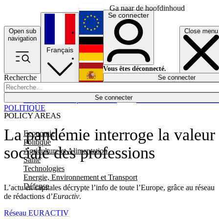
Ga naar de hoofdinhoud
Se connecter
Open sub
Close menu
English
navigation
Français
Deutsch
Vous êtes déconnecté.
Recherche
Se connecter
Español
Lumières éteintes
Se connecter
Rapporteur
Politique
Économie
Newsletters
Evénements
Em
POLITIQUE
POLICY AREAS
La pandémie interroge la valeur
Economie
Politique
sociale des professions
Agriculture et Alimentation
Santé
Technologies
Energie, Environnement et Transport
Défense
L’actu en capitales décrypte l’info de toute l’Europe, grâce au réseau
de rédactions d’
Euractiv
.
Réseau EURACTIV