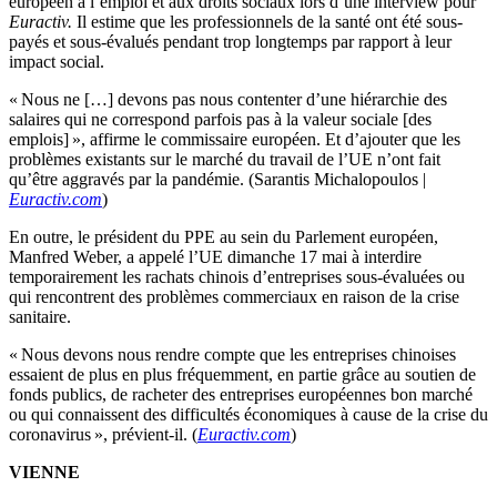
européen à l’emploi et aux droits sociaux lors d’une interview pour
Euractiv.
Il estime que les professionnels de la santé ont été sous-
payés et sous-évalués pendant trop longtemps par rapport à leur
impact social.
« Nous ne […] devons pas nous contenter d’une hiérarchie des
salaires qui ne correspond parfois pas à la valeur sociale [des
emplois] », affirme le commissaire européen. Et d’ajouter que les
problèmes existants sur le marché du travail de l’UE n’ont fait
qu’être aggravés par la pandémie. (Sarantis Michalopoulos |
Euractiv.com
)
En outre, le président du PPE au sein du Parlement européen,
Manfred Weber, a appelé l’UE dimanche 17 mai à interdire
temporairement les rachats chinois d’entreprises sous-évaluées ou
qui rencontrent des problèmes commerciaux en raison de la crise
sanitaire.
« Nous devons nous rendre compte que les entreprises chinoises
essaient de plus en plus fréquemment, en partie grâce au soutien de
fonds publics, de racheter des entreprises européennes bon marché
ou qui connaissent des difficultés économiques à cause de la crise du
coronavirus », prévient-il. (
Euractiv.com
)
VIENNE