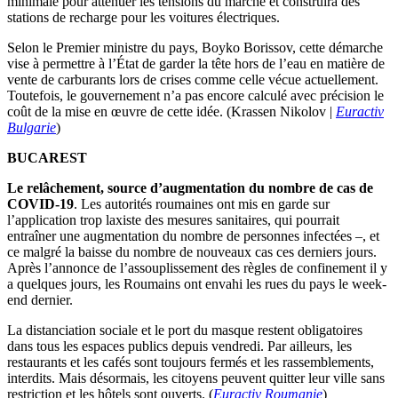
minimale pour atténuer les tensions du marché et construira des
stations de recharge pour les voitures électriques.
Selon le Premier ministre du pays, Boyko Borissov, cette démarche
vise à permettre à l’État de garder la tête hors de l’eau en matière de
vente de carburants lors de crises comme celle vécue actuellement.
Toutefois, le gouvernement n’a pas encore calculé avec précision le
coût de la mise en œuvre de cette idée. (Krassen Nikolov |
Euractiv
Bulgarie
)
BUCAREST
Le relâchement, source d’augmentation du nombre de cas de
COVID-19
. Les autorités roumaines ont mis en garde sur
l’application trop laxiste des mesures sanitaires, qui pourrait
entraîner une augmentation du nombre de personnes infectées –, et
ce malgré la baisse du nombre de nouveaux cas ces derniers jours.
Après l’annonce de l’assouplissement des règles de confinement il y
a quelques jours, les Roumains ont envahi les rues du pays le week-
end dernier.
La distanciation sociale et le port du masque restent obligatoires
dans tous les espaces publics depuis vendredi. Par ailleurs, les
restaurants et les cafés sont toujours fermés et les rassemblements,
interdits. Mais désormais, les citoyens peuvent quitter leur ville sans
restriction et les hôtels sont ouverts. (
Euractiv Roumanie
)