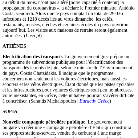
au début du mois, n’ont pas altéré [notre capacité à contenir] la
propagation du coronavirus », a déclaré le Premier ministre, António
Costa, vendredi. Alors que le pays comptait un total de 29 036
infections et 1218 décès liés au virus dimanche, les cafés,
restaurants, musées, crèches et certaines écoles du pays rouvriront
aujourd’hui. Les visites aux maisons de retraite seront également
autorisées. (
Lusa.pt
)
ATHÈNES
Électrification des transports
. Le gouvernement grec prépare un
programme de subventions publiques pour l’électrification des
transports dès le mois de juin, selon le ministre de l’Environnement
du pays, Costis Chatzidakis. Il indique que le programme
concernera non seulement les voitures électriques, mais aussi les
scooters et les vélos électriques. Étant donné que les pistes cyclables
et les infrastructures pour voitures électriques sont peu nombreuses,
voire inexistantes, en Grèce, cette initiative pourrait s’avérer difficile
à concrétiser. (Sarantis Michalopoulos |
Euractiv Grèce
)
SOFIA
Nouvelle compagnie pétrolière publique
. Le gouvernement
bulgare va créer une « compagnie pétrolière d’État » qui construira
ses propres stations-service, vendra du carburant à une marge