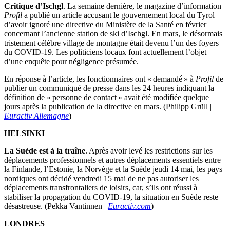
Critique d’Ischgl
. La semaine dernière, le magazine d’information
Profil
a publié un article accusant le gouvernement local du Tyrol
d’avoir ignoré une directive du Ministère de la Santé en février
concernant l’ancienne station de ski d’Ischgl. En mars, le désormais
tristement célèbre village de montagne était devenu l’un des foyers
du COVID-19. Les politiciens locaux font actuellement l’objet
d’une enquête pour négligence présumée.
En réponse à l’article, les fonctionnaires ont « demandé » à
Profil
de
publier un communiqué de presse dans les 24 heures indiquant la
définition de « personne de contact » avait été modifiée quelque
jours après la publication de la directive en mars. (Philipp Grüll |
Euractiv Allemagne
)
HELSINKI
La Suède est à la traîne
. Après avoir levé les restrictions sur les
déplacements professionnels et autres déplacements essentiels entre
la Finlande, l’Estonie, la Norvège et la Suède jeudi 14 mai, les pays
nordiques ont décidé vendredi 15 mai de ne pas autoriser les
déplacements transfrontaliers de loisirs, car, s’ils ont réussi à
stabiliser la propagation du COVID-19, la situation en Suède reste
désastreuse. (Pekka Vantinnen |
Euractiv.com
)
LONDRES