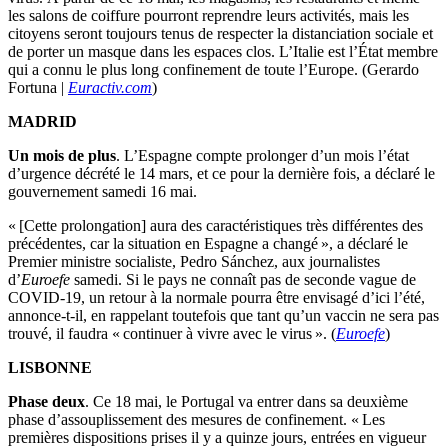
les salons de coiffure pourront reprendre leurs activités, mais les
citoyens seront toujours tenus de respecter la distanciation sociale et
de porter un masque dans les espaces clos. L’Italie est l’État membre
qui a connu le plus long confinement de toute l’Europe. (Gerardo
Fortuna |
Euractiv.com
)
MADRID
Un mois de plus
. L’Espagne compte prolonger d’un mois l’état
d’urgence décrété le 14 mars, et ce pour la dernière fois, a déclaré le
gouvernement samedi 16 mai.
« [Cette prolongation] aura des caractéristiques très différentes des
précédentes, car la situation en Espagne a changé », a déclaré le
Premier ministre socialiste, Pedro Sánchez, aux journalistes
d’
Euroefe
samedi. Si le pays ne connaît pas de seconde vague de
COVID-19, un retour à la normale pourra être envisagé d’ici l’été,
annonce-t-il, en rappelant toutefois que tant qu’un vaccin ne sera pas
trouvé, il faudra « continuer à vivre avec le virus ». (
Euroefe
)
LISBONNE
Phase deux
. Ce 18 mai, le Portugal va entrer dans sa deuxième
phase d’assouplissement des mesures de confinement. « Les
premières dispositions prises il y a quinze jours, entrées en vigueur