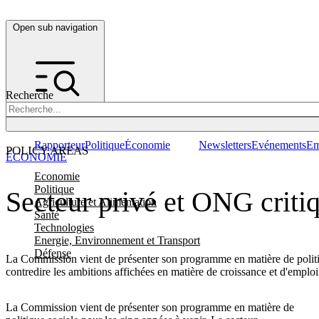
Open sub navigation
Recherche
Rapporteur
Politique
Économie
Newsletters
Evénements
Em
POLICY AREAS
ÉCONOMIE
Economie
Politique
Secteur privé et ONG criti
Agriculture et Alimentation
Santé
Technologies
Energie, Environnement et Transport
Défense
La Commission vient de présenter son programme en matière de politiq
contredire les ambitions affichées en matière de croissance et d'emploi
La Commission vient de présenter son programme en matière de