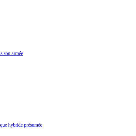
ns son armée
taque hybride présumée