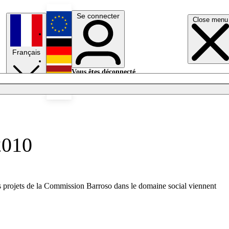
Se connecter
Close menu
English
Français
Deutsch
Vous êtes déconnecté.
Se connecter
Español
Lumières éteintes
2010
es projets de la Commission Barroso dans le domaine social viennent