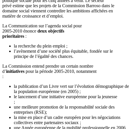
politique sociale pour les cinq années à venir. Le secteur
privé estime que les projets de la Commission Barroso dans le
domaine social viennent contredire les ambitions affichées en
matière de croissance et d’emploi.
La Communication sur l’agenda social pour
2005-2010 énonce
deux objectifs
prioritaires
:
la recherche du plein emploi ;
l’avènement d’une société plus équitable, fondée sur le
principe de l’égalité des chances.
La Commission entend prendre un certain nombre
d’
initiatives
pour la période 2005-2010, notamment
:
la publication d’un Livre vert sur l’évolution démographique de
la population européenne (en 2005) ;
le lancement d’une initiative européenne pour la jeunesse
;
une meilleure promotion de la responsabilité sociale des
entreprises (RSE);
la mise en place d’un cadre européen pour les négociations
collectives entre partenaires sociaux ;
une Année européenne de la mobilité professionnelle en 2006