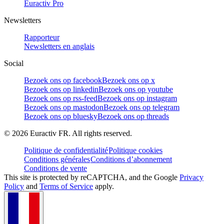
Euractiv Pro
Newsletters
Rapporteur
Newsletters en anglais
Social
Bezoek ons op facebook
Bezoek ons op x
Bezoek ons op linkedin
Bezoek ons op youtube
Bezoek ons op rss-feed
Bezoek ons op instagram
Bezoek ons op mastodon
Bezoek ons op telegram
Bezoek ons op bluesky
Bezoek ons op threads
©
2026
Euractiv FR. All rights reserved.
Politique de confidentialité
Politique cookies
Conditions générales
Conditions d’abonnement
Conditions de vente
This site is protected by reCAPTCHA, and the Google
Privacy
Policy
and
Terms of Service
apply.