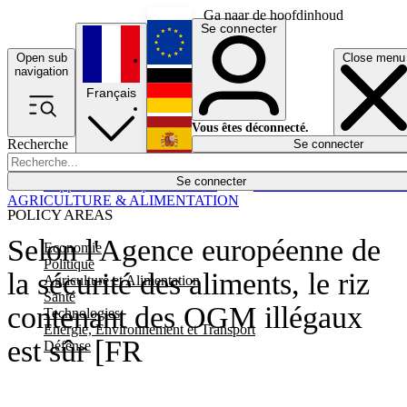
Ga naar de hoofdinhoud
Se connecter
Open sub
Close menu
English
navigation
Français
Deutsch
Vous êtes déconnecté.
Recherche
Se connecter
Español
Lumières éteintes
Se connecter
Rapporteur
Politique
Économie
Newsletters
Evénements
Em
AGRICULTURE & ALIMENTATION
POLICY AREAS
Selon l'Agence européenne de
Economie
Politique
la sécurité des aliments, le riz
Agriculture et Alimentation
Santé
contenant des OGM illégaux
Technologies
Energie, Environnement et Transport
est sûr [FR
Défense