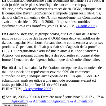
La Commission européenne avait récemment demandé à l’EFSA s’il
était justifié sur le plan scientifique de lancer une campagne
d’alerte, après avoir découvert des traces de riz OGM, fabriqué par
la compagnie Bayer CropScience et importé depuis les Etats-Unis,
dans la chaîne alimentaire de l’Union européenne. La Commission
avait alors décidé, le 23 août 2006, d’imposer des contrôles
systématiques à ces frontières (voir EURACTIV,
24 août 2006
).
En Grande-Bretagne, le groupe écologique Les Amis de la terre a
indiqué avoir trouvé des traces d’OGM dans deux échantillons de
riz des magasins Morrisons, forcant ainsi le commerçant à retirer ses
produits. Cependant, il n’était pas clair s’il s’agissait de la protéïne
LL601. L’organisation a adressé une plainte à la Food Standards
Agency, qui pourrait donner lieu à des poursuites en bonne et due
forme à l’encontre de l’agence britannique de sécurité alimentaire.
Plus tôt dans la semaine, la Fédération euroépenne des meuniers de
riz, une association représentant environ 90% du commerce
européen de riz, a indiqué aux experts de l’EFSA que 33 des 162
échantillons analysés grâce à une méthode reconnue avaient été
testés positifs à la protéïne LL rice 601 (voir
EURACTIV,
13 septembre 2006
).
Sep 18, 2006 - 09:00
Dernière mise à jour: Nov 5, 2012 - 17:34
Agriculture & Alimentation
Agriculture & Alimentation
Print
Partager