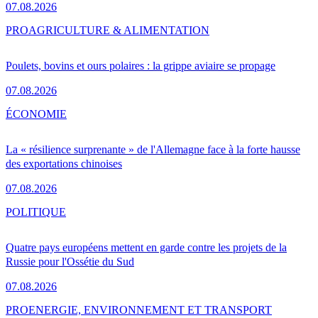
07.08.2026
PRO
AGRICULTURE & ALIMENTATION
Poulets, bovins et ours polaires : la grippe aviaire se propage
07.08.2026
ÉCONOMIE
La « résilience surprenante » de l'Allemagne face à la forte hausse
des exportations chinoises
07.08.2026
POLITIQUE
Quatre pays européens mettent en garde contre les projets de la
Russie pour l'Ossétie du Sud
07.08.2026
PRO
ENERGIE, ENVIRONNEMENT ET TRANSPORT