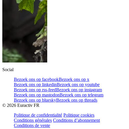
Social
Bezoek ons op facebook
Bezoek ons op x
Bezoek ons op linkedin
Bezoek ons op youtube
Bezoek ons op rss-feed
Bezoek ons op instagram
Bezoek ons op mastodon
Bezoek ons op telegram
Bezoek ons op bluesky
Bezoek ons op threads
©
2026
Euractiv FR
Politique de confidentialité
Politique cookies
Conditions générales
Conditions d’abonnement
Conditions de vente