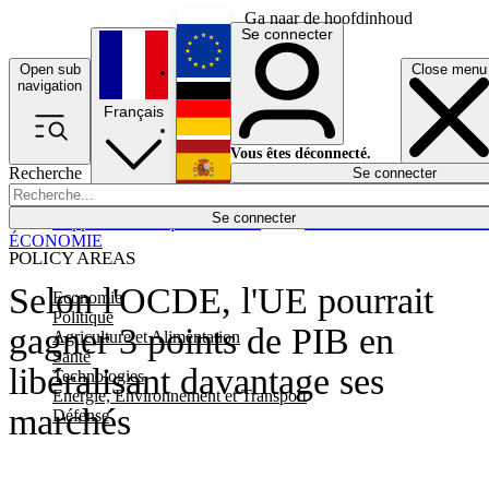
Ga naar de hoofdinhoud
Se connecter
Open sub
Close menu
English
navigation
Français
Deutsch
Vous êtes déconnecté.
Recherche
Se connecter
Español
Lumières éteintes
Se connecter
Rapporteur
Politique
Économie
Newsletters
Evénements
Em
ÉCONOMIE
POLICY AREAS
Selon l'OCDE, l'UE pourrait
Economie
Politique
gagner 3 points de PIB en
Agriculture et Alimentation
Santé
libéralisant davantage ses
Technologies
Energie, Environnement et Transport
marchés
Défense