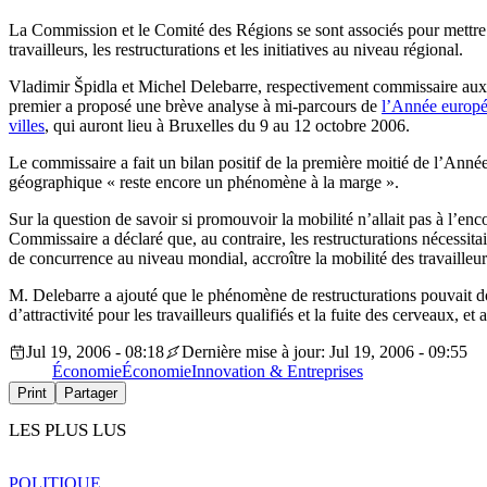
La Commission et le Comité des Régions se sont associés pour mettre 
travailleurs, les restructurations et les initiatives au niveau régional.
Vladimir Špidla et Michel Delebarre, respectivement commissaire aux 
premier a proposé une brève analyse à mi-parcours de
l’Année europée
villes
, qui auront lieu à Bruxelles du 9 au 12 octobre 2006.
Le commissaire a fait un bilan positif de la première moitié de l’Année
géographique « reste encore un phénomène à la marge ».
Sur la question de savoir si promouvoir la mobilité n’allait pas à l’e
Commissaire a déclaré que, au contraire, les restructurations nécessita
de concurrence au niveau mondial, accroître la mobilité des travailleu
M. Delebarre a ajouté que le phénomène de restructurations pouvait don
d’attractivité pour les travailleurs qualifiés et la fuite des cerveaux, 
Jul 19, 2006 - 08:18
Dernière mise à jour: Jul 19, 2006 - 09:55
Économie
Économie
Innovation & Entreprises
Print
Partager
LES PLUS LUS
POLITIQUE