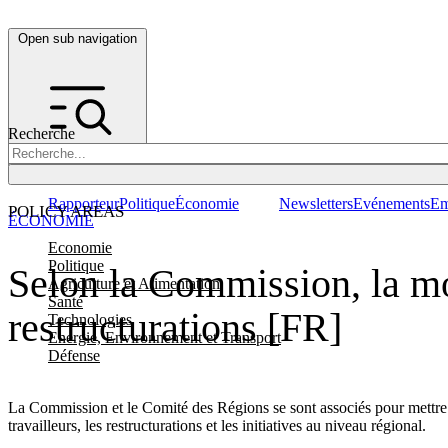
Open sub navigation
Recherche
Rapporteur
Politique
Économie
Newsletters
Evénements
Em
POLICY AREAS
ÉCONOMIE
Economie
Politique
Selon la Commission, la mob
Agriculture et Alimentation
Santé
restructurations [FR]
Technologies
Energie, Environnement et Transport
Défense
La Commission et le Comité des Régions se sont associés pour mettre 
travailleurs, les restructurations et les initiatives au niveau régional.