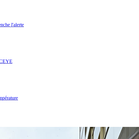
nche l'alerte
 ICEYE
mpérature