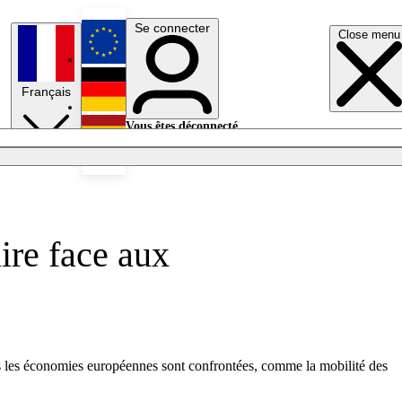
Se connecter
Close menu
English
Français
Deutsch
Vous êtes déconnecté.
Se connecter
Español
Lumières éteintes
ire face aux
ls les économies européennes sont confrontées, comme la mobilité des