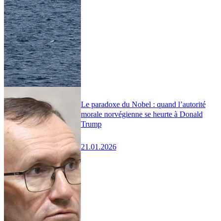
Le paradoxe du Nobel : quand l’autorité
morale norvégienne se heurte à Donald
Trump
21.01.2026