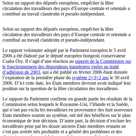
Selon un rapport des députés européens, empêcher la libre
circulation des travailleurs des pays d'Europe centrale et orientale a
contribué au travail clandestin et pseudo-indépendant.
Selon un rapport des députés européens, empêcher la libre
circulation des travailleurs des pays d’Europe centrale et orientale a
contribué au travail clandestin et pseudo-indépendant.
Le rapport volontaire adopté par le Parlement européen le 5 avril
2006 a été élaboré par le député européen hongrois conservateur
Csaba Öry. Il s’agit d’une réaction au
rapport de la Commission sur
le fonctionnement des dispositions transitoires visées au traité
d’adhésion de 2003
, qui a été publié en février 2006 étant donnée
l’expiration de la première phase du
système 2+3+2 ans
le 30 avril
2006. D’ici cette date, les Etats membres devront avoir indiqué leur
position sur la question de la libre circulation des travailleurs.
Le rapport du Parlement confirme en grande partie les résultats de la
Commission selon lesquels le Royaume-Uni, l’Irlande et la Suède,
qui n’ont pas exclu les travailleurs en provenance des huit nouveaux
Etats membres soumis au système, ont tiré des bénéfices sur le plan
économique de leur décision. D’autre part, la décision d’exclure les
travailleurs prise par les douze anciens Etats membres restants ne
s’est pas avérée très profitable et a généré des problèmes et des