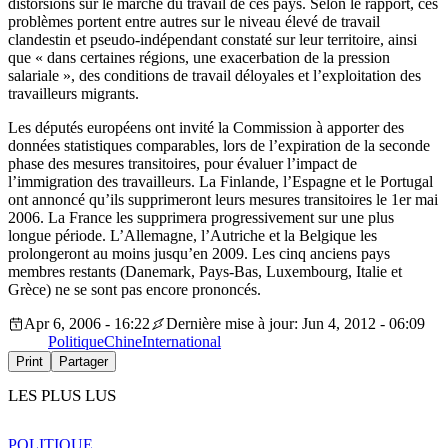
distorsions sur le marché du travail de ces pays. Selon le rapport, ces
problèmes portent entre autres sur le niveau élevé de travail
clandestin et pseudo-indépendant constaté sur leur territoire, ainsi
que « dans certaines régions, une exacerbation de la pression
salariale », des conditions de travail déloyales et l’exploitation des
travailleurs migrants.
Les députés européens ont invité la Commission à apporter des
données statistiques comparables, lors de l’expiration de la seconde
phase des mesures transitoires, pour évaluer l’impact de
l’immigration des travailleurs. La Finlande, l’Espagne et le Portugal
ont annoncé qu’ils supprimeront leurs mesures transitoires le 1er mai
2006. La France les supprimera progressivement sur une plus
longue période. L’Allemagne, l’Autriche et la Belgique les
prolongeront au moins jusqu’en 2009. Les cinq anciens pays
membres restants (Danemark, Pays-Bas, Luxembourg, Italie et
Grèce) ne se sont pas encore prononcés.
Apr 6, 2006 - 16:22
Dernière mise à jour: Jun 4, 2012 - 06:09
Politique
Chine
International
Print
Partager
LES PLUS LUS
POLITIQUE