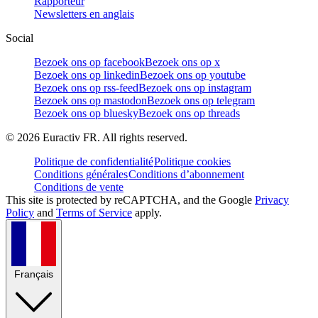
Rapporteur
Newsletters en anglais
Social
Bezoek ons op facebook
Bezoek ons op x
Bezoek ons op linkedin
Bezoek ons op youtube
Bezoek ons op rss-feed
Bezoek ons op instagram
Bezoek ons op mastodon
Bezoek ons op telegram
Bezoek ons op bluesky
Bezoek ons op threads
©
2026
Euractiv FR. All rights reserved.
Politique de confidentialité
Politique cookies
Conditions générales
Conditions d’abonnement
Conditions de vente
This site is protected by reCAPTCHA, and the Google
Privacy
Policy
and
Terms of Service
apply.
Français