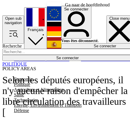
Ga naar de hoofdinhoud
Se connecter
Open sub
Close menu
English
navigation
Français
Deutsch
Vous êtes déconnecté.
Recherche
Se connecter
Español
Lumières éteintes
Se connecter
Rapporteur
Politique
Économie
Newsletters
Evénements
Em
POLITIQUE
POLICY AREAS
Selon les députés européens, il
Economie
Politique
n'y aucune raison d'empêcher la
Agriculture et Alimentation
Santé
libre circulation des travailleurs
Technologies
Energie, Environnement et Transport
[
Défense