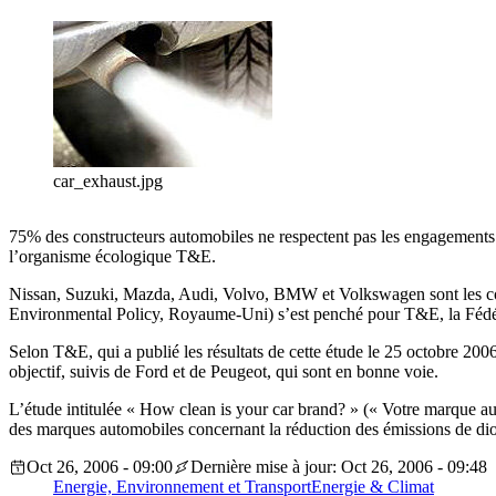
car_exhaust.jpg
75% des constructeurs automobiles ne respectent pas les engagements v
l’organisme écologique T&E.
Nissan, Suzuki, Mazda, Audi, Volvo, BMW et Volkswagen sont les const
Environmental Policy, Royaume-Uni) s’est penché pour T&E, la Fédér
Selon T&E, qui a publié les résultats de cette étude le 25 octobre 2006
objectif, suivis de Ford et de Peugeot, qui sont en bonne voie.
L’étude intitulée « How clean is your car brand? » (« Votre marque au
des marques automobiles concernant la réduction des émissions de d
Oct 26, 2006 - 09:00
Dernière mise à jour: Oct 26, 2006 - 09:48
Energie, Environnement et Transport
Energie & Climat