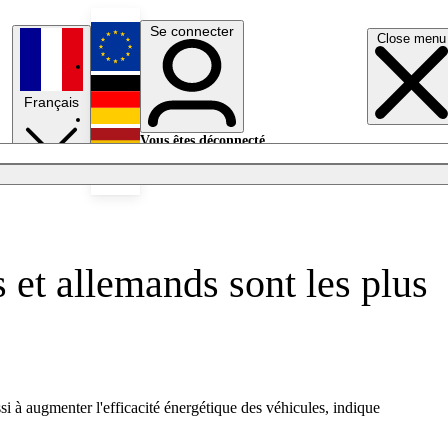
Se connecter
Close menu
English
Français
Deutsch
Vous êtes déconnecté.
Se connecter
Español
Lumières éteintes
 et allemands sont les plus
 à augmenter l'efficacité énergétique des véhicules, indique