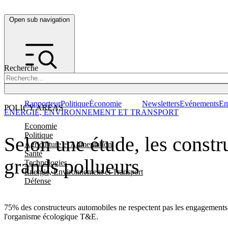
Open sub navigation
Recherche
Rapporteur
Politique
Économie
Newsletters
Evénements
Em
POLICY AREAS
ENERGIE, ENVIRONNEMENT ET TRANSPORT
Economie
Politique
Selon une étude, les constr
Agriculture et Alimentation
Santé
grands pollueurs
Technologies
Energie, Environnement et Transport
Défense
75% des constructeurs automobiles ne respectent pas les engagements v
l'organisme écologique T&E.