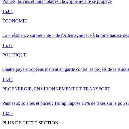
Poulets, bovins et ours polaires : la grippe aviaire se propage
16:04
ÉCONOMIE
La « résilience surprenante » de l'Allemagne face à la forte hausse de
15:17
POLITIQUE
Quatre pays européens mettent en garde contre les projets de la Russi
14:44
PRO
ENERGIE, ENVIRONNEMENT ET TRANSPORT
Panneaux solaires et puces : Trump impose 15% de taxes sur le polysi
13:58
PLUS DE CETTE SECTION