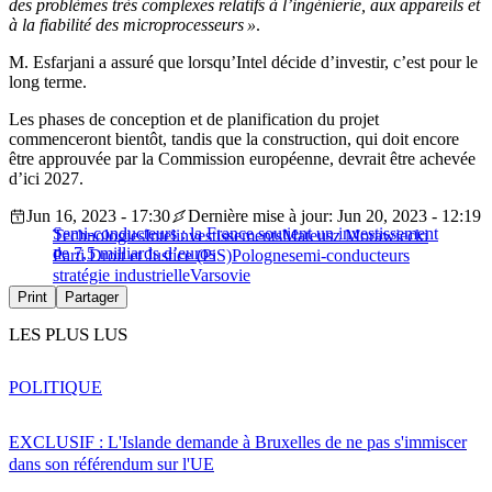
des problèmes très complexes relatifs à l’ingénierie, aux appareils et
à la fiabilité des microprocesseurs »
.
M. Esfarjani a assuré que lorsqu’Intel décide d’investir, c’est pour le
long terme.
Les phases de conception et de planification du projet
commenceront bientôt, tandis que la construction, qui doit encore
être approuvée par la Commission européenne, devrait être achevée
d’ici 2027.
Jun 16, 2023 - 17:30
Dernière mise à jour: Jun 20, 2023 - 12:19
Semi-conducteurs : la France soutient un investissement
Technologies
Intel
investissements
Mateusz Morawiecki
de 7,5 milliards d’euros
Parti Droit et Justice (PiS)
Pologne
semi-conducteurs
stratégie industrielle
Varsovie
Print
Partager
LES PLUS LUS
POLITIQUE
EXCLUSIF : L'Islande demande à Bruxelles de ne pas s'immiscer
dans son référendum sur l'UE