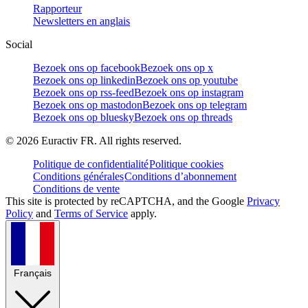
Rapporteur
Newsletters en anglais
Social
Bezoek ons op facebook
Bezoek ons op x
Bezoek ons op linkedin
Bezoek ons op youtube
Bezoek ons op rss-feed
Bezoek ons op instagram
Bezoek ons op mastodon
Bezoek ons op telegram
Bezoek ons op bluesky
Bezoek ons op threads
©
2026
Euractiv FR. All rights reserved.
Politique de confidentialité
Politique cookies
Conditions générales
Conditions d’abonnement
Conditions de vente
This site is protected by reCAPTCHA, and the Google
Privacy
Policy
and
Terms of Service
apply.
Français