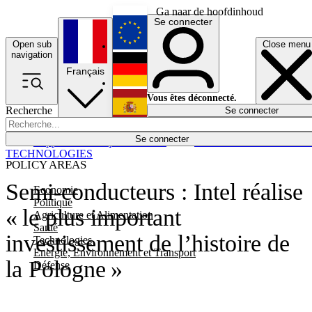
Ga naar de hoofdinhoud
Se connecter
Open sub
Close menu
English
navigation
Français
Deutsch
Vous êtes déconnecté.
Recherche
Se connecter
Español
Lumières éteintes
Se connecter
Rapporteur
Politique
Économie
Newsletters
Evénements
Em
TECHNOLOGIES
POLICY AREAS
Semi-conducteurs : Intel réalise
Economie
Politique
« le plus important
Agriculture et Alimentation
Santé
investissement de l’histoire de
Technologies
Energie, Environnement et Transport
la Pologne »
Défense