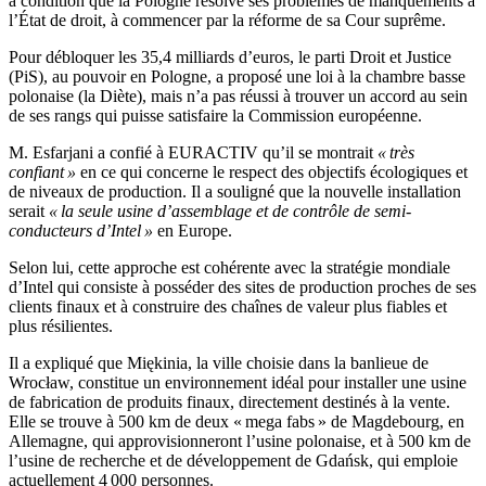
à condition que la Pologne résolve ses problèmes de manquements à
l’État de droit, à commencer par la réforme de sa Cour suprême.
Pour débloquer les 35,4 milliards d’euros, le parti Droit et Justice
(PiS), au pouvoir en Pologne, a proposé une loi à la chambre basse
polonaise (la Diète), mais n’a pas réussi à trouver un accord au sein
de ses rangs qui puisse satisfaire la Commission européenne.
M. Esfarjani a confié à EURACTIV qu’il se montrait
« très
confiant »
en ce qui concerne le respect des objectifs écologiques et
de niveaux de production. Il a souligné que la nouvelle installation
serait
« la seule usine d’assemblage et de contrôle de semi-
conducteurs d’Intel »
en Europe.
Selon lui, cette approche est cohérente avec la stratégie mondiale
d’Intel qui consiste à posséder des sites de production proches de ses
clients finaux et à construire des chaînes de valeur plus fiables et
plus résilientes.
Il a expliqué que Miękinia, la ville choisie dans la banlieue de
Wrocław, constitue un environnement idéal pour installer une usine
de fabrication de produits finaux, directement destinés à la vente.
Elle se trouve à 500 km de deux « mega fabs » de Magdebourg, en
Allemagne, qui approvisionneront l’usine polonaise, et à 500 km de
l’usine de recherche et de développement de Gdańsk, qui emploie
actuellement 4 000 personnes.