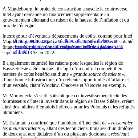
À Magdebourg, le projet de construction a suscité la controverse,
Intel ayant demandé un financement supplémentaire au
gouvernement allemand en raison de la hausse de l’inflation et du
prix de l’énergie.
Interrogé sur d’éventuels dépassements de coûts, comme pour Intel
Semi-conducteurs : la coalition allemande divisée sur
Magdebourg, M. Esfarjani a réitéré sa
« confiance »
dans la stabilité
l’augmentation des subventions accordées à la mega fab
financière du projet polonais, malgré une inflation polonaise
d’Intel
supérieure à 13 % en 2022.
Il a également énuméré les raisons pour lesquelles la région de
Basse-Silésie a été choisie : il s’agit d’un endroit compétitif en
matière de coûts bénéficiant d’une
« grande source de talents »
,
d’une bonne infrastructure, d’excellentes opportunités d’affaire et
d’universités, citant Wrocław, Cracovie et Varsovie en exemple.
M. Morawiecki s’est dit satisfait que cet investissement incite les
fournisseurs d’Intel à investir dans la région de Basse-Silésie, créant
ainsi des milliers d’emplois indirects pour les Polonais et les réfugiés
ukrainiens.
M. Esfarjani a confirmé que l’ambition d’Intel était de
« rassembler
les meilleurs talents »
, allant des techniciens, titulaires d’un diplôme
de deux ans, aux titulaires d’un ou plusieurs doctorats
« résolvant