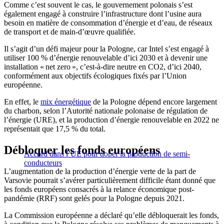
Comme c’est souvent le cas, le gouvernement polonais s’est
également engagé à construire l’infrastructure dont l’usine aura
besoin en matière de consommation d’énergie et d’eau, de réseaux
de transport et de main-d’œuvre qualifiée.
Il s’agit d’un défi majeur pour la Pologne, car Intel s’est engagé à
utiliser 100 % d’énergie renouvelable d’ici 2030 et à devenir une
installation « net zero », c’est-à-dire neutre en CO2, d’ici 2040,
conformément aux objectifs écologiques fixés par l’Union
européenne.
En effet, le
mix énergétique
de la Pologne dépend encore largement
du charbon, selon l’Autorité nationale polonaise de régulation de
l’énergie (URE), et la production d’énergie renouvelable en 2022 ne
représentait que 17,5 % du total.
Débloquer les fonds européens
Accord dans l’UE pour doper la production de semi-
conducteurs
L’augmentation de la production d’énergie verte de la part de
Varsovie pourrait s’avérer particulièrement difficile étant donné que
les fonds européens consacrés à la relance économique post-
pandémie (RRF) sont gelés pour la Pologne depuis 2021.
La Commission européenne a déclaré qu’elle débloquerait les fonds,