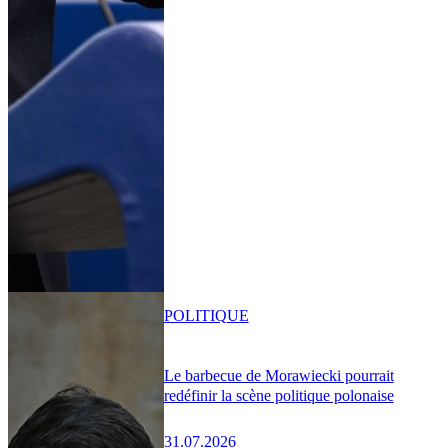
POLITIQUE
Le barbecue de Morawiecki pourrait
redéfinir la scène politique polonaise
31.07.2026