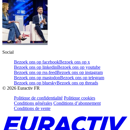
Social
Bezoek ons op facebook
Bezoek ons op x
Bezoek ons op linkedin
Bezoek ons op youtube
Bezoek ons op rss-feed
Bezoek ons op instagram
Bezoek ons op mastodon
Bezoek ons op telegram
Bezoek ons op bluesky
Bezoek ons op threads
©
2026
Euractiv FR
Politique de confidentialité
Politique cookies
Conditions générales
Conditions d’abonnement
Conditions de vente