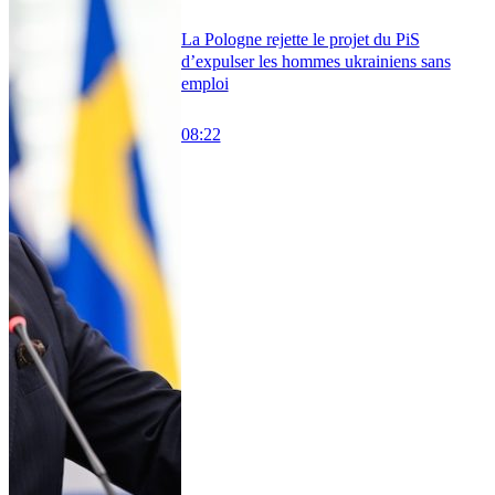
La Pologne rejette le projet du PiS
d’expulser les hommes ukrainiens sans
emploi
08:22