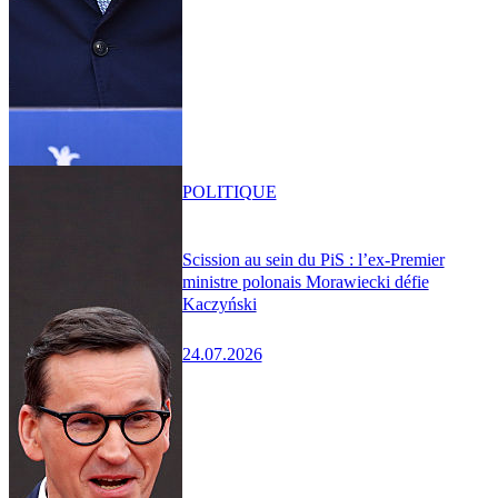
POLITIQUE
Scission au sein du PiS : l’ex-Premier
ministre polonais Morawiecki défie
Kaczyński
24.07.2026