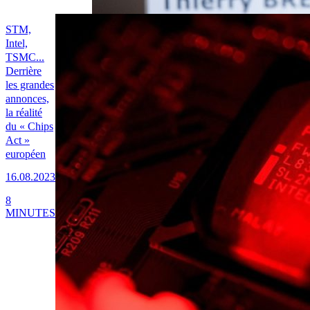
STM,
Intel,
TSMC...
Derrière
les grandes
annonces,
la réalité
du « Chips
Act »
européen
16.08.2023
8
MINUTES