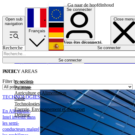
Ga naar de hoofdinhoud
Se connecter
Open sub
Close menu
English
navigation
Français
Deutsch
Vous êtes déconnecté.
Recherche
Se connecter
Español
Lumières éteintes
Se connecter
Rapporteur
Politique
Économie
Newsletters
Evénements
Em
POLICY AREAS
INTEL
Filter by section
Economie
Politique
Agriculture et Alimentation
TECHNOLOGIES
Santé
Technologies
Energie, Environnement et Transport
En Allemagne,
Défense
Intel investit dans
les semi-
conducteurs malgré