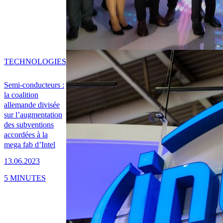
TECHNOLOGIES
Semi-conducteurs :
la coalition
allemande divisée
sur l’augmentation
des subventions
accordées à la
mega fab d’Intel
13.06.2023
5 MINUTES