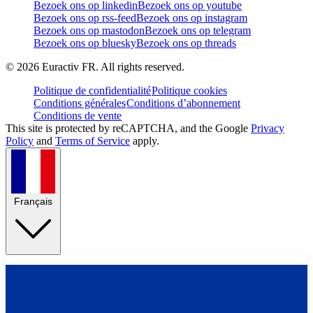
Bezoek ons op linkedin
Bezoek ons op youtube
Bezoek ons op rss-feed
Bezoek ons op instagram
Bezoek ons op mastodon
Bezoek ons op telegram
Bezoek ons op bluesky
Bezoek ons op threads
©
2026
Euractiv FR. All rights reserved.
Politique de confidentialité
Politique cookies
Conditions générales
Conditions d’abonnement
Conditions de vente
This site is protected by reCAPTCHA, and the Google
Privacy
Policy
and
Terms of Service
apply.
Français