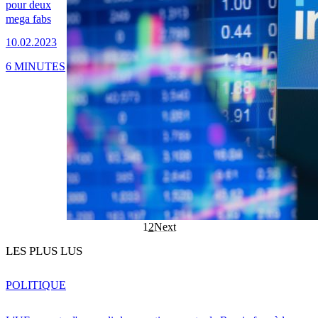
pour deux
mega fabs
10.02.2023
6 MINUTES
1
2
Next
LES PLUS LUS
POLITIQUE