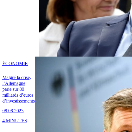
ÉCONOMIE
Malgré la crise,
l’Allemagne
parie sur 80
milliards d’euros
d’investissements
08.08.2023
4 MINUTES