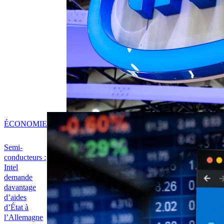
ÉCONOMIE
Semi-
conducteurs :
Intel
demande
davantage
d’aides
d’État à
l’Allemagne