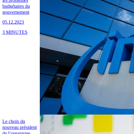
les problèmes
budgétaires du
gouvernement
05.12.2023
3 MINUTES
Le choix du
nouveau président
de l’organisme