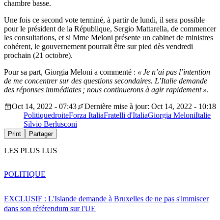
chambre basse.
Une fois ce second vote terminé, à partir de lundi, il sera possible
pour le président de la République, Sergio Mattarella, de commencer
les consultations, et si Mme Meloni présente un cabinet de ministres
cohérent, le gouvernement pourrait être sur pied dès vendredi
prochain (21 octobre).
Pour sa part, Giorgia Meloni a commenté :
« Je n’ai pas l’intention
de me concentrer sur des questions secondaires. L’Italie demande
des réponses immédiates ; nous continuerons à agir rapidement »
.
Oct 14, 2022 - 07:43
Dernière mise à jour: Oct 14, 2022 - 10:18
Politique
droite
Forza Italia
Fratelli d'Italia
Giorgia Meloni
Italie
Silvio Berlusconi
Print
Partager
LES PLUS LUS
POLITIQUE
EXCLUSIF : L'Islande demande à Bruxelles de ne pas s'immiscer
dans son référendum sur l'UE