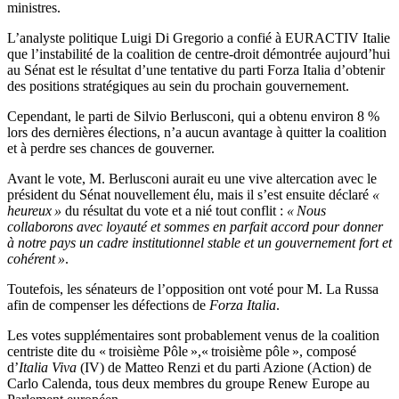
ministres.
L’analyste politique Luigi Di Gregorio a confié à EURACTIV Italie
que l’instabilité de la coalition de centre-droit démontrée aujourd’hui
au Sénat est le résultat d’une tentative du parti Forza Italia d’obtenir
des positions stratégiques au sein du prochain gouvernement.
Cependant, le parti de Silvio Berlusconi, qui a obtenu environ 8 %
lors des dernières élections, n’a aucun avantage à quitter la coalition
et à perdre ses chances de gouverner.
Avant le vote, M. Berlusconi aurait eu une vive altercation avec le
président du Sénat nouvellement élu, mais il s’est ensuite déclaré
«
heureux »
du résultat du vote et a nié tout conflit :
« Nous
collaborons avec loyauté et sommes en parfait accord pour donner
à notre pays un cadre institutionnel stable et un gouvernement fort et
cohérent »
.
Toutefois, les sénateurs de l’opposition ont voté pour M. La Russa
afin de compenser les défections de
Forza Italia
.
Les votes supplémentaires sont probablement venus de la coalition
centriste dite du « troisième Pôle »,« troisième pôle », composé
d’
Italia Viva
(IV) de Matteo Renzi et du parti Azione (Action) de
Carlo Calenda, tous deux membres du groupe Renew Europe au