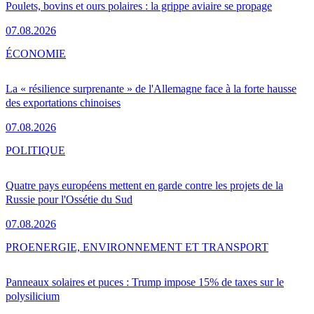
Poulets, bovins et ours polaires : la grippe aviaire se propage
07.08.2026
ÉCONOMIE
La « résilience surprenante » de l'Allemagne face à la forte hausse
des exportations chinoises
07.08.2026
POLITIQUE
Quatre pays européens mettent en garde contre les projets de la
Russie pour l'Ossétie du Sud
07.08.2026
PRO
ENERGIE, ENVIRONNEMENT ET TRANSPORT
Panneaux solaires et puces : Trump impose 15% de taxes sur le
polysilicium