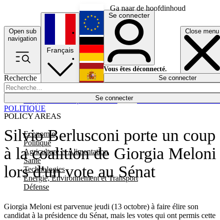
Ga naar de hoofdinhoud
Se connecter
Open sub
Close menu
English
navigation
Français
Deutsch
Vous êtes déconnecté.
Recherche
Se connecter
Español
Lumières éteintes
Se connecter
Rapporteur
Politique
Économie
Newsletters
Evénements
Em
POLITIQUE
POLICY AREAS
Silvio Berlusconi porte un coup
Economie
Politique
à la coalition de Giorgia Meloni
Agriculture et Alimentation
Santé
lors d'un vote au Sénat
Technologies
Energie, Environnement et Transport
Défense
Giorgia Meloni est parvenue jeudi (13 octobre) à faire élire son
candidat à la présidence du Sénat, mais les votes qui ont permis cette