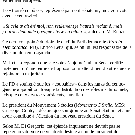
Parlement européen.
Le « troisième pôle », représenté par neuf sénateurs, nie avoir voté
avec le centre-droit.
« Si cela avait été moi, non seulement je l’aurais réclamé, mais
j’aurais demandé quelque chose en retour »
, a déclaré M. Renzi.
Ce dernier a pointé du doigt le chef du Parti démocrate (
Partito
Democratico
, PD), Enrico Letta, qui, selon lui, est responsable de la
division du centre-gauche.
M. Letta a répondu que « le vote d’aujourd’hui au Sénat certifie
tristement qu’une partie de l’opposition n’attend rien d’autre que de
rejoindre la majorité ».
Le PD a souligné que les « coupables » dans les rangs du centre-
gauche apparaîtront lorsque la distribution des rôles institutionnels,
tels que ceux des vice-présidents, aura lieu.
Le président du Mouvement 5 étoiles (
Movimento 5 Stelle
, M5S),
Giuseppe Conte, a déclaré que son groupe au Sénat était uni et a nié
avoir contribué à l’élection du nouveau président du Sénat.
Selon M. Di Gregorio, cet épisode inquiétant ne devrait pas se
répéter lors du vote de vendredi destiné à élire le président de la