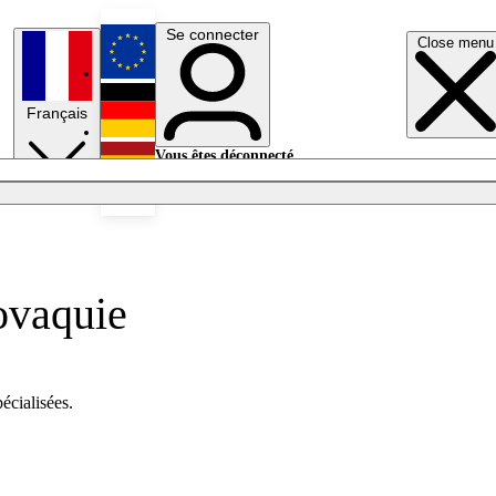
Se connecter
Close menu
English
Français
Deutsch
Vous êtes déconnecté.
Se connecter
Español
Lumières éteintes
ovaquie
écialisées.