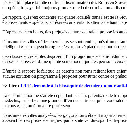
L’exécutif a placé la lutte contre la discrimination des Roms en Slova
européen, le pays doit toujours prouver que la discrimination a disparu
Le rapport, qui s’est concentré sur quatre localités dans l’est de la S
établissements « spéciaux », réservés aux enfants atteints de handica
D’après les chercheurs, des préjugés culturels auraient poussé les auto
Dans une des villes où les chercheurs se sont rendus, près d’un enfant
intelligent » par un psychologue, s’est retrouvé placé dans une école sp
Ces classes et ces écoles disposent d’un programme scolaire réduit et o
classes séparées est d’une qualité si médiocre que très peu sont ceux qu
D’après le rapport, le fait que les parents non roms retirent leurs enfa
aucune solution ou programme à proposer pour lutter contre ce phéno
>> Lire :
L’UE demande à la Slovaquie de détruire un mur anti
La discrimination ne s’arrête cependant pas aux parents, relate le rappo
médecins, mais il y a une grande différence entre ce qu’ils voudraient fa
maçons », a ajouté un autre professeur.
Dans une des villes analysées, les garçons roms étaient majoritairement
à assembler des prises électriques, par la suite vendues par l’entreprise