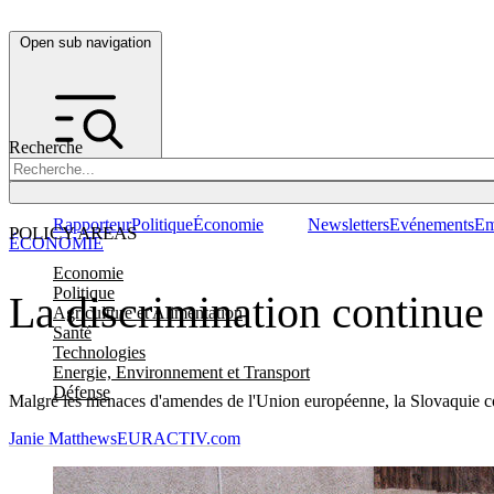
Open sub navigation
Recherche
Rapporteur
Politique
Économie
Newsletters
Evénements
Em
POLICY AREAS
ÉCONOMIE
Economie
Politique
La discrimination continue
Agriculture et Alimentation
Santé
Technologies
Energie, Environnement et Transport
Défense
Malgré les menaces d'amendes de l'Union européenne, la Slovaquie cont
Janie Matthews
EURACTIV.com