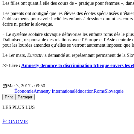
Les filles ont quant à elle des cours de « pratique pour femmes », da
Les parents ont souligné que les élèves des écoles spécialisées n’étaie
établissements pour avoir incité les enfants à dessiner durant les cour
écrire ni parler le slovaque.
« Le système scolaire slovaque défavorise les enfants roms dès le plus 
Dalhuisen, responsable des relations avec l’Europe et l’Asie centrale c
pour les lourdes amendes qu’elles se verront autrement imposer, que les
Le 1er mars,
Euractiv
a demandé au représentant permanent de la Slovaq
>> Lire :
Amnesty dénonce la discrimination tchèque envers les é
Mar 3, 2017 - 09:50
Économie
Amnesty International
éducation
Roms
Slovaquie
Print
Partager
LES PLUS LUS
ÉCONOMIE