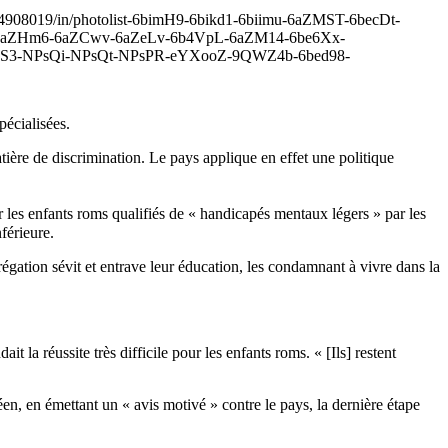
/3394908019/in/photolist-6bimH9-6bikd1-6biimu-6aZMST-6becDt-
-6aZHm6-6aZCwv-6aZeLv-6b4VpL-6aZM14-6be6Xx-
3-NPsQi-NPsQt-NPsPR-eYXooZ-9QWZ4b-6bed98-
écialisées.
ière de discrimination. Le pays applique en effet une politique
 les enfants roms qualifiés de « handicapés mentaux légers » par les
férieure.
grégation sévit et entrave leur éducation, les condamnant à vivre dans la
la réussite très difficile pour les enfants roms. « [Ils] restent
n, en émettant un « avis motivé » contre le pays, la dernière étape