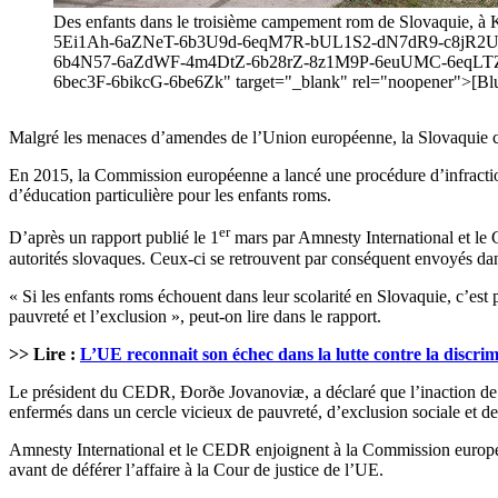
Des enfants dans le troisième campement rom de Slovaquie, à
5Ei1Ah-6aZNeT-6b3U9d-6eqM7R-bUL1S2-dN7dR9-c8jR2U
6b4N57-6aZdWF-4m4DtZ-6b28rZ-8z1M9P-6euUMC-6eqL
6bec3F-6bikcG-6be6Zk" target="_blank" rel="noopener">[Blue
Malgré les menaces d’amendes de l’Union européenne, la Slovaquie con
En 2015, la Commission européenne a lancé une procédure d’infraction 
d’éducation particulière pour les enfants roms.
er
D’après un rapport publié le 1
mars par Amnesty International et le C
autorités slovaques. Ceux-ci se retrouvent par conséquent envoyés dans
« Si les enfants roms échouent dans leur scolarité en Slovaquie, c’est p
pauvreté et l’exclusion », peut-on lire dans le rapport.
>> Lire :
L’UE reconnait son échec dans la lutte contre la discr
Le président du CEDR, Ðorðe Jovanoviæ, a déclaré que l’inaction de la S
enfermés dans un cercle vicieux de pauvreté, d’exclusion sociale et de d
Amnesty International et le CEDR enjoignent à la Commission européenn
avant de déférer l’affaire à la Cour de justice de l’UE.