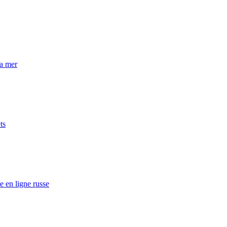
la mer
ts
e en ligne russe