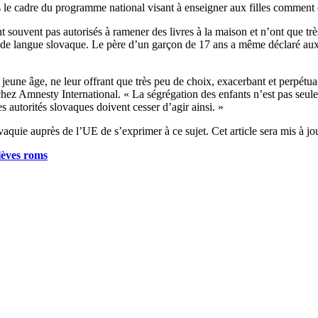
ns le cadre du programme national visant à enseigner aux filles commen
nt souvent pas autorisés à ramener des livres à la maison et n’ont que tr
s de langue slovaque. Le père d’un garçon de 17 ans a même déclaré aux ch
jeune âge, ne leur offrant que très peu de choix, exacerbant et perpétua
hez Amnesty International. « La ségrégation des enfants n’est pas seuleme
 autorités slovaques doivent cesser d’agir ainsi. »
uie auprès de l’UE de s’exprimer à ce sujet. Cet article sera mis à jou
lèves roms