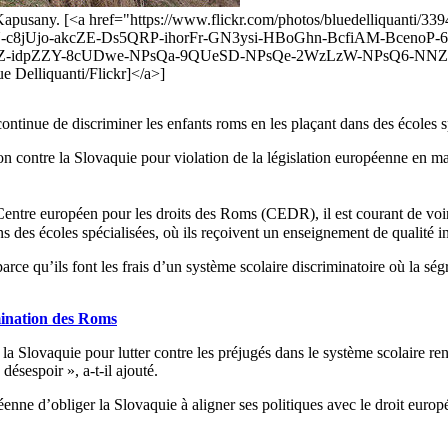
 Kapusany. [<a href="https://www.flickr.com/photos/bluedelliquanti
-c8jUjo-akcZE-Ds5QRP-ihorFr-GN3ysi-HBoGhn-BcfiAM-BcenoP
TZ-idpZZY-8cUDwe-NPsQa-9QUeSD-NPsQe-2WzLzW-NPsQ6-NNZS
 Delliquanti/Flickr]</a>]
tinue de discriminer les enfants roms en les plaçant dans des écoles sp
contre la Slovaquie pour violation de la législation européenne en mat
entre européen pour les droits des Roms (CEDR), il est courant de voir
 des écoles spécialisées, où ils reçoivent un enseignement de qualité in
arce qu’ils font les frais d’un système scolaire discriminatoire où la sé
imination des Roms
lovaquie pour lutter contre les préjugés dans le système scolaire rendait 
ésespoir », a-t-il ajouté.
e d’obliger la Slovaquie à aligner ses politiques avec le droit europée