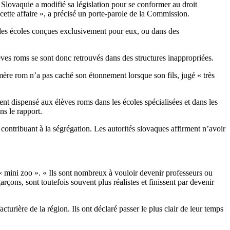
 Slovaquie a modifié sa législation pour se conformer au droit
cette affaire », a précisé un porte-parole de la Commission.
ou des écoles conçues exclusivement pour eux, ou dans des
lèves roms se sont donc retrouvés dans des structures inappropriées.
mère rom n’a pas caché son étonnement lorsque son fils, jugé « très
ment dispensé aux élèves roms dans les écoles spécialisées et dans les
ns le rapport.
r contribuant à la ségrégation. Les autorités slovaques affirment n’avoir
de « mini zoo ». « Ils sont nombreux à vouloir devenir professeurs ou
arçons, sont toutefois souvent plus réalistes et finissent par devenir
turière de la région. Ils ont déclaré passer le plus clair de leur temps