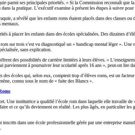
quie parmi ses principales priorités. « Si la Commission reconnaît que la
 dans la pratique. L’exécutif examine à présent les étapes à suivre pour 
lovaquie, a révélé que les enfants roms étaient placés dans des classes 
ps mentaux.
rités à placer les enfants dans des écoles spécialisées. Des dizaines d’é
 rom sur trois s’est vu diagnostiqué un « handicap mental léger ». Une 
écialisée, sans explication.
ffrent des possibilités de carrière limitées à leurs élèves. « L’enseigne
i parviennent à poursuivre leur scolarité après 16 ans », peut-on lire da
nts des écoles qui, selon eux, comptent trop d’élèves roms, est un facteu
mène, connu sous le nom de « fuite des Blancs ».
-Roms
rt. Une institutrice a qualifié l’école rom dans laquelle elle travaille 
ire et ce qu’ils deviennent en réalité. Les plus âgés, en particulier les g
 inscrits dans une école professionnelle gérée par une entreprise manufac
.