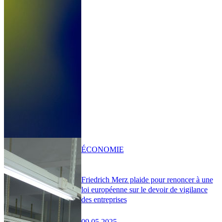
ÉCONOMIE
Friedrich Merz plaide pour renoncer à une
loi européenne sur le devoir de vigilance
des entreprises
09.05.2025