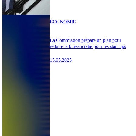
ÉCONOMIE
La Commission prépare un plan pour
réduire la bureaucratie pour les start-ups
15.05.2025