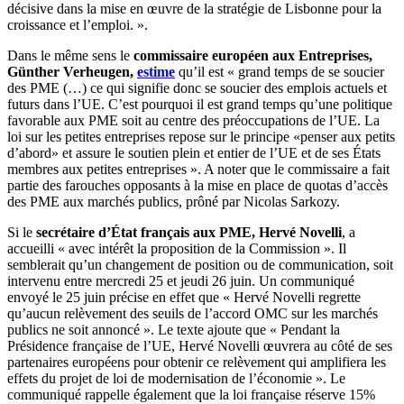
décisive dans la mise en œuvre de la stratégie de Lisbonne pour la
croissance et l’emploi. ».
Dans le même sens le
commissaire européen aux Entreprises,
Günther Verheugen,
estime
qu’il est « grand temps de se soucier
des PME (…) ce qui signifie donc se soucier des emplois actuels et
futurs dans l’UE. C’est pourquoi il est grand temps qu’une politique
favorable aux PME soit au centre des préoccupations de l’UE. La
loi sur les petites entreprises repose sur le principe «penser aux petits
d’abord» et assure le soutien plein et entier de l’UE et de ses États
membres aux petites entreprises ». A noter que le commissaire a fait
partie des farouches opposants à la mise en place de quotas d’accès
des PME aux marchés publics, prôné par Nicolas Sarkozy.
Si le
secrétaire d’État français aux PME, Hervé Novelli
, a
accueilli « avec intérêt la proposition de la Commission ». Il
semblerait qu’un changement de position ou de communication, soit
intervenu entre mercredi 25 et jeudi 26 juin. Un communiqué
envoyé le 25 juin précise en effet que « Hervé Novelli regrette
qu’aucun relèvement des seuils de l’accord OMC sur les marchés
publics ne soit annoncé ». Le texte ajoute que « Pendant la
Présidence française de l’UE, Hervé Novelli œuvrera au côté de ses
partenaires européens pour obtenir ce relèvement qui amplifiera les
effets du projet de loi de modernisation de l’économie ». Le
communiqué rappelle également que la loi française réserve 15%