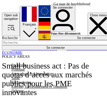
Ga naar de hoofdinhoud
Se connecter
Open sub
Close menu
English
navigation
Français
Deutsch
Vous êtes déconnecté.
Recherche
Se connecter
Español
Lumières éteintes
Se connecter
Rapporteur
Politique
Économie
Newsletters
Evénements
Em
ÉCONOMIE
POLICY AREAS
Small business act : Pas de
Economie
Politique
quotas d’accès aux marchés
Agriculture et Alimentation
Santé
publics pour les PME
Technologies
Energie, Environnement et Transport
innovantes
Défense