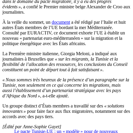
dans le domaine du pacte migratoire, il y a eu des progrès
évidents »
, a confié le Premier ministre belge Alexander de Croo aux
journalistes.
À la veille du sommet, un
document
a été rédigé par l’Italie et huit
autres États membres de l’UE bordant la mer Méditerranée.
Consulté par EURACTIV, ce document exhorte l’UE à établir un
nouveau « partenariat euro-méditerranéen » sur la migration et la
politique énergétique avec les États africains.
La Première ministre italienne, Giorgia Meloni, a indiqué aux
journalistes à Bruxelles que
« sur les migrants, la Tunisie et la
flexibilité de l’allocation des ressources, les conclusions du Conseil
constituent un point de départ tout à fait satisfaisant »
.
« Nous sommes très heureux de la présence d’un paragraphe sur la
Tunisie, non seulement en ce qui concerne les migrations, mais
aussi l’établissement d’un partenariat stratégique avec les pays
d’Afrique du Nord »
, a-t-elle ajouté.
Un groupe distinct d’États membres a travaillé sur des
« solutions
innovantes »
pour faire face aux flux migratoires, notamment sur des
accords avec des pays tiers.
[Édité par Anne-Sophie Gayet]
Le pacte Tunisie-UE : un « modèle » pour de nouveaux