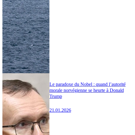
Le paradoxe du Nobel : quand l’autorité
morale norvégienne se heurte à Donald
Trump
21.01.2026