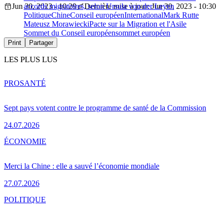
Jun 30, 2023 - 10:29
accords migratoires, selon Ursula von der Leyen
Dernière mise à jour: Jun 30, 2023 - 10:30
Politique
Chine
Conseil européen
International
Mark Rutte
Mateusz Morawiecki
Pacte sur la Migration et l'Asile
Sommet du Conseil européen
sommet européen
Print
Partager
LES PLUS LUS
PRO
SANTÉ
Sept pays votent contre le programme de santé de la Commission
24.07.2026
ÉCONOMIE
Merci la Chine : elle a sauvé l’économie mondiale
27.07.2026
POLITIQUE