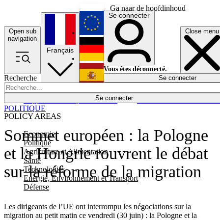
Ga naar de hoofdinhoud
Se connecter
Open sub
Close menu
English
navigation
Français
Deutsch
Vous êtes déconnecté.
Recherche
Se connecter
Español
Lumières éteintes
Se connecter
Rapporteur
Politique
Économie
Newsletters
Evénements
Em
POLITIQUE
POLICY AREAS
Sommet européen : la Pologne
Economie
Politique
et la Hongrie rouvrent le débat
Agriculture et Alimentation
Santé
sur la réforme de la migration
Technologies
Energie, Environnement et Transport
Défense
Les dirigeants de l’UE ont interrompu les négociations sur la
migration au petit matin ce vendredi (30 juin) : la Pologne et la