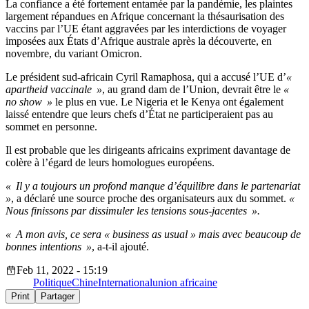
La confiance a été fortement entamée par la pandémie, les plaintes
largement répandues en Afrique concernant la thésaurisation des
vaccins par l’UE étant aggravées par les interdictions de voyager
imposées aux États d’Afrique australe après la découverte, en
novembre, du variant Omicron.
Le président sud-africain Cyril Ramaphosa, qui a accusé l’UE d’
«
apartheid vaccinale »
, au grand dam de l’Union, devrait être le
«
no show »
le plus en vue. Le Nigeria et le Kenya ont également
laissé entendre que leurs chefs d’État ne participeraient pas au
sommet en personne.
Il est probable que les dirigeants africains expriment davantage de
colère à l’égard de leurs homologues européens.
« Il y a toujours un profond manque d’équilibre dans le partenariat
»
, a déclaré une source proche des organisateurs aux du sommet.
«
Nous finissons par dissimuler les tensions sous-jacentes ».
« A mon avis, ce sera « business as usual » mais avec beaucoup de
bonnes intentions »
, a-t-il ajouté.
Feb 11, 2022 - 15:19
Politique
Chine
International
union africaine
Print
Partager