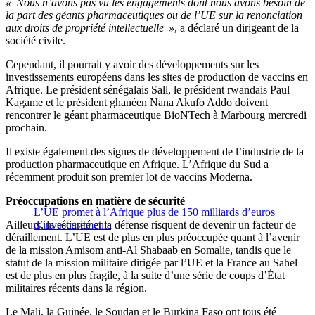
« Nous n’avons pas vu les engagements dont nous avons besoin de
la part des géants pharmaceutiques ou de l’UE sur la renonciation
aux droits de propriété intellectuelle »
, a déclaré un dirigeant de la
société civile.
Cependant, il pourrait y avoir des développements sur les
investissements européens dans les sites de production de vaccins en
Afrique. Le président sénégalais Sall, le président rwandais Paul
Kagame et le président ghanéen Nana Akufo Addo doivent
rencontrer le géant pharmaceutique BioNTech à Marbourg mercredi
prochain.
Il existe également des signes de développement de l’industrie de la
production pharmaceutique en Afrique. L’Afrique du Sud a
récemment produit son premier lot de vaccins Moderna.
Préoccupations en matière de sécurité
L’UE promet à l’Afrique plus de 150 milliards d’euros
Ailleurs, la sécurité et la défense risquent de devenir un facteur de
d’investissements
déraillement. L’UE est de plus en plus préoccupée quant à l’avenir
de la mission Amisom anti-Al Shabaab en Somalie, tandis que le
statut de la mission militaire dirigée par l’UE et la France au Sahel
est de plus en plus fragile, à la suite d’une série de coups d’État
militaires récents dans la région.
Le Mali, la Guinée, le Soudan et le Burkina Faso ont tous été