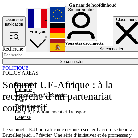
Ga naar de hoofdinhoud
Se connecter
Open sub
Close menu
English
navigation
Français
Deutsch
Vous êtes déconnecté.
Recherche
Se connecter
Español
Lumières éteintes
Se connecter
Rapporteur
Politique
Économie
Newsletters
Evénements
Em
POLITIQUE
POLICY AREAS
Sommet UE-Afrique : à la
Economie
Politique
recherche d’un partenariat
Agriculture et Alimentation
Santé
constructif
Technologies
Energie, Environnement et Transport
Défense
Le sommet UE-Union africaine destiné à sceller l’accord se tiendra à
Bruxelles jeudi 17 février. Une série d’initiatives et de promesses y