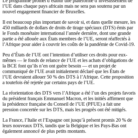
Le programme promet d’établir une plateforme d’investissement de
l’UE dans chaque pays africain mais ne sera pas soutenu par un
nouvel engagement financier de Bruxelles.
Il est beaucoup plus important de savoir si, et dans quelle mesure, les
450 milliards de dollars de droits de tirage spéciaux (DTS) émis par
le Fonds monétaire international l’année dernière, dont une grande
partie a été allouée aux États membres de l’UE, seront réaffectés à
l’Afrique pour aider à couvrir les coûts de la pandémie de Covid-19.
Peu d’États de l’UE ont l’intention d’utiliser ces droits pour eux-
mêmes — le fonds de relance de l’UE et les achats d’obligations de
la BCE font qu’ils n’en ont guère besoin — et un projet de
communiqué de l’UE avait initialement déclaré que les États de
l’UE devraient allouer 50 % des DTS à l’Afrique. Cette proposition
a toutefois été rejetée par certains pays de l’UE.
La réorientation des DTS vers l’Afrique a été l’un des projets favoris
du président français Emmanuel Macron, et les initiés affirment que
la présidence française du Conseil de l’UE (PFUE) a fait une
pression concertée sur les DTS, mais les progrès ont été mitigés.
La France, l’Italie et l’Espagne ont jusqu’à présent promis 20 % de
leurs nouveaux DTS, tandis que la Belgique et les Pays-Bas ont
également annoncé de plus petits montants.