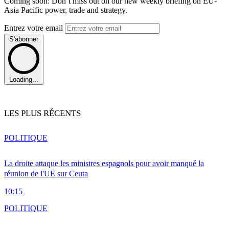
Coming soon: Don’t miss out on our new weekly briefing on EU-
Asia Pacific power, trade and strategy.
Entrez votre email
S'abonner
Loading...
LES PLUS RÉCENTS
POLITIQUE
La droite attaque les ministres espagnols pour avoir manqué la
réunion de l'UE sur Ceuta
10:15
POLITIQUE