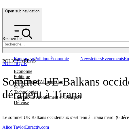
Open sub navigation
Recherche
Rapporteur
Politique
Économie
Newsletters
Evénements
Em
POLICY AREAS
POLITIQUE
Economie
Politique
Sommet UE-Balkans occiden
Agriculture et Alimentation
Santé
dérapent à Tirana
Technologies
Energie, Environnement et Transport
Défense
Le sommet UE-Balkans occidentaux s’est tenu à Tirana mardi (6 décem
Alice Taylor
Euractiv.com