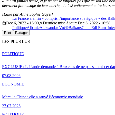
« Je n’ai jamais pensé, et je ne pense toujours pas que ce soit une bonn
devraient faire usage de leur liberté, et c’est entièrement entre leurs m
[Édité par Anne-Sophie Gayet]
La France a enfin « compris l’importance stratégique » des Balk
Dec 6, 2022 - 16:00
Dernière mise à jour: Dec 6, 2022 - 16:58
Politique
Albanie
Aleksandar Vučić
Balkans
Chine
Edi Rama
Inte
Print
Partager
LES PLUS LUS
POLITIQUE
EXCLUSIF : L'Islande demande à Bruxelles de ne pas s'immiscer dan
07.08.2026
ÉCONOMIE
Merci la Chine : elle a sauvé l’économie mondiale
27.07.2026
POLITIQUE