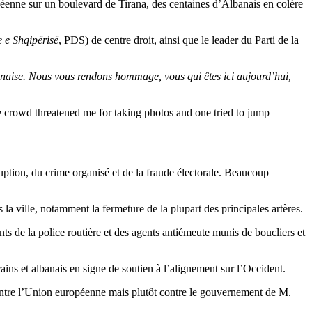
péenne sur un boulevard de Tirana, des centaines d’Albanais en colère
 e Shqipërisë
, PDS) de centre droit, ainsi que le leader du Parti de la
banaise. Nous vous rendons hommage, vous qui êtes ici aujourd’hui,
e crowd threatened me for taking photos and one tried to jump
ruption, du crime organisé et de la fraude électorale. Beaucoup
 la ville, notamment la fermeture de la plupart des principales artères.
nts de la police routière et des agents antiémeute munis de boucliers et
ins et albanais en signe de soutien à l’alignement sur l’Occident.
ontre l’Union européenne mais plutôt contre le gouvernement de M.