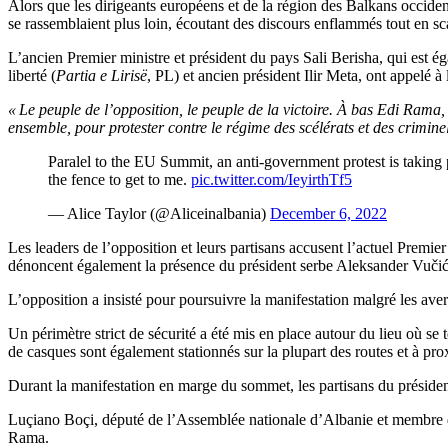
Alors que les dirigeants européens et de la région des Balkans occide
se rassemblaient plus loin, écoutant des discours enflammés tout en s
L’ancien Premier ministre et président du pays Sali Berisha, qui est 
liberté (
Partia e Lirisë
, PL) et ancien président Ilir Meta, ont appelé à
« Le peuple de l’opposition, le peuple de la victoire. À bas Edi Rama
ensemble, pour protester contre le régime des scélérats et des crimine
Paralel to the EU Summit, an anti-government protest is taking
the fence to get to me.
pic.twitter.com/IeyirthTf5
— Alice Taylor (@Aliceinalbania)
December 6, 2022
Les leaders de l’opposition et leurs partisans accusent l’actuel Premie
dénoncent également la présence du président serbe Aleksander Vučić da
L’opposition a insisté pour poursuivre la manifestation malgré les avert
Un périmètre strict de sécurité a été mis en place autour du lieu où se
de casques sont également stationnés sur la plupart des routes et à pro
Durant la manifestation en marge du sommet, les partisans du présiden
Luçiano Boçi, député de l’Assemblée nationale d’Albanie et membre d
Rama.