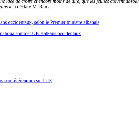
e idée de croire et encore moins de dire, que les jeunes doivent absolumen
ains »
, a déclaré M. Rama.
ans occidentaux, selon le Premier ministre albanais
rnational
sommet UE-Balkans occidentaux
s son référendum sur l'UE