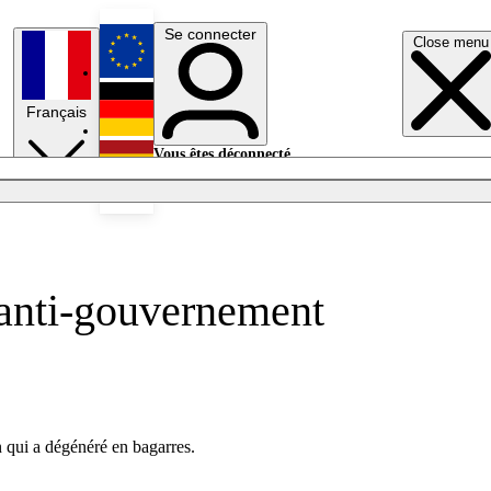
Se connecter
Close menu
English
Français
Deutsch
Vous êtes déconnecté.
Se connecter
Español
Lumières éteintes
anti-gouvernement
 qui a dégénéré en bagarres.