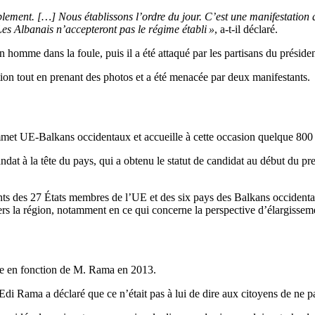
ment. […] Nous établissons l’ordre du jour. C’est une manifestation qu
 Les Albanais n’accepteront pas le régime établi »
, a-t-il déclaré.
 homme dans la foule, puis il a été attaqué par les partisans du président
on tout en prenant des photos et a été menacée par deux manifestants.
et UE-Balkans occidentaux et accueille à cette occasion quelque 800 jou
t à la tête du pays, qui a obtenu le statut de candidat au début du p
 des 27 États membres de l’UE et des six pays des Balkans occidentaux, 
s la région, notamment en ce qui concerne la perspective d’élargissem
ée en fonction de M. Rama en 2013.
Rama a déclaré que ce n’était pas à lui de dire aux citoyens de ne pas