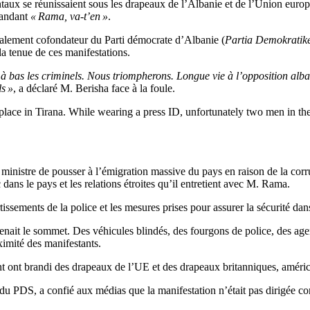
ntaux se réunissaient sous les drapeaux de l’Albanie et de l’Union euro
candant
« Rama, va-t’en »
.
également cofondateur du Parti démocrate d’Albanie (
Partia Demokratike
 la tenue de ces manifestations.
, à bas les criminels. Nous triompherons. Longue vie à l’opposition al
ls »
, a déclaré M. Berisha face à la foule.
 place in Tirana. While wearing a press ID, unfortunately two men in th
r ministre de pousser à l’émigration massive du pays en raison de la cor
ns le pays et les relations étroites qu’il entretient avec M. Rama.
issements de la police et les mesures prises pour assurer la sécurité dans
 tenait le sommet. Des véhicules blindés, des fourgons de police, des age
ximité des manifestants.
t ont brandi des drapeaux de l’UE et des drapeaux britanniques, américa
u PDS, a confié aux médias que la manifestation n’était pas dirigée c