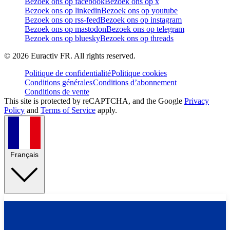
Bezoek ons op facebook
Bezoek ons op x
Bezoek ons op linkedin
Bezoek ons op youtube
Bezoek ons op rss-feed
Bezoek ons op instagram
Bezoek ons op mastodon
Bezoek ons op telegram
Bezoek ons op bluesky
Bezoek ons op threads
©
2026
Euractiv FR. All rights reserved.
Politique de confidentialité
Politique cookies
Conditions générales
Conditions d’abonnement
Conditions de vente
This site is protected by reCAPTCHA, and the Google
Privacy
Policy
and
Terms of Service
apply.
Français