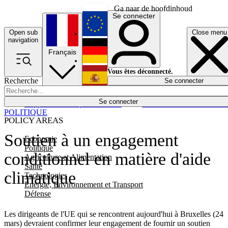
Ga naar de hoofdinhoud
Se connecter
Open sub
Close menu
English
navigation
Français
Deutsch
Vous êtes déconnecté.
Recherche
Se connecter
Español
Lumières éteintes
Se connecter
Rapporteur
Politique
Économie
Newsletters
Evénements
Em
POLITIQUE
POLICY AREAS
Soutien à un engagement
Economie
Politique
conditionnel en matière d'aide
Agriculture et Alimentation
Santé
climatique
Technologies
Energie, Environnement et Transport
Défense
Les dirigeants de l'UE qui se rencontrent aujourd'hui à Bruxelles (24
mars) devraient confirmer leur engagement de fournir un soutien