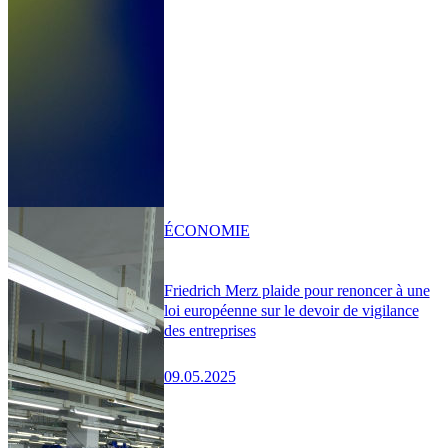
ÉCONOMIE
Friedrich Merz plaide pour renoncer à une
loi européenne sur le devoir de vigilance
des entreprises
09.05.2025