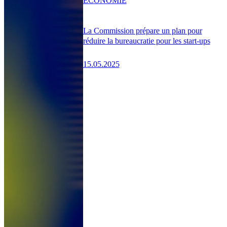
ÉCONOMIE
La Commission prépare un plan pour
réduire la bureaucratie pour les start-ups
15.05.2025