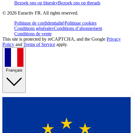
Bezoek ons op bluesky
Bezoek ons op threads
©
2026
Euractiv FR. All rights reserved.
Politique de confidentialité
Politique cookies
Conditions générales
Conditions d’abonnement
Conditions de vente
This site is protected by reCAPTCHA, and the Google
Privacy
Policy
and
Terms of Service
apply.
Français