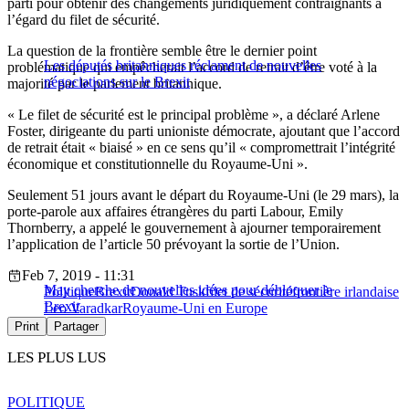
parti pour obtenir des changements juridiquement contraignants à
l’égard du filet de sécurité.
La question de la frontière semble être le dernier point
Les députés britanniques réclament de nouvelles
problématique qui empêcherait l’accord de retrait d’être voté à la
négociations sur le Brexit
majorité par le parlement britannique.
« Le filet de sécurité est le principal problème », a déclaré Arlene
Foster, dirigeante du parti unioniste démocrate, ajoutant que l’accord
de retrait était « biaisé » en ce sens qu’il « compromettrait l’intégrité
économique et constitutionnelle du Royaume-Uni ».
Seulement 51 jours avant le départ du Royaume-Uni (le 29 mars), la
porte-parole aux affaires étrangères du parti Labour, Emily
Thornberry, a appelé le gouvernement à ajourner temporairement
l’application de l’article 50 prévoyant la sortie de l’Union.
Feb 7, 2019 - 11:31
May cherche de nouvelles idées pour débloquer le
Politique
Brexit
Donald Tusk
filet de sécurité
frontière irlandaise
Brexit
Leo Varadkar
Royaume-Uni en Europe
Print
Partager
LES PLUS LUS
POLITIQUE