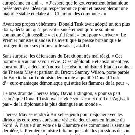
européenne en ami ». « J’espère que le gouvernement britannique
présentera des idées qui respecteront ce point et rassembleront une
majorité stable et claire à la Chambre des communes. »
Avant ses propos véhéments, Donald Tusk avait adopté un ton plus
doux, déclarant qu’il pensait « sincèrement qu’une solution
commune était possible » et qu’il ferait « tout pour y arriver ». Le
Premier ministre irlandais l’a averti que la presse britannique le
fustigerait pour ses propos. « Je sais », a-t-il ri.
Sans surprise, les défenseurs du Brexit ont très mal réagi. « Cet
homme n’a aucun savoir-vivre. C’est déplorable et absolument pas
constructif », a déclaré Andrea Leeadsom, ministre d’État au cabinet
de Theresa May et partisan du Brexit. Sammy Wilson, porte-parole
du Brexit du parti unioniste démocrate a qualifié Donald Tusk
d’« euro-maniaque démoniaque qui attise les flammes de la peur ».
Le bras droit de Theresa May, David Lidington, a pour sa part
estimé que Donald Tusk avait « vidé son sac » et qu’il ne s’agissait
pas « de la diplomatie la plus distinguée au monde ».
Theresa May se rendra à Bruxelles jeudi pour négocier avec les
dirigeants européens après une visite de deux jours en Irlande du
Nord. À l’issue d’un vote de la Chambre des communes la semaine
dernière, la Première ministre britannique subit les pressions de son