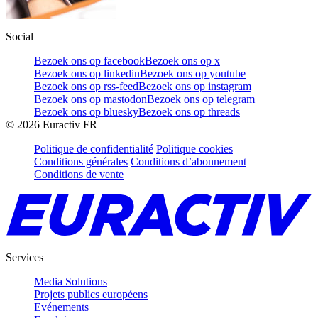
Social
Bezoek ons op facebook
Bezoek ons op x
Bezoek ons op linkedin
Bezoek ons op youtube
Bezoek ons op rss-feed
Bezoek ons op instagram
Bezoek ons op mastodon
Bezoek ons op telegram
Bezoek ons op bluesky
Bezoek ons op threads
©
2026
Euractiv FR
Politique de confidentialité
Politique cookies
Conditions générales
Conditions d’abonnement
Conditions de vente
Services
Media Solutions
Projets publics européens
Evénements