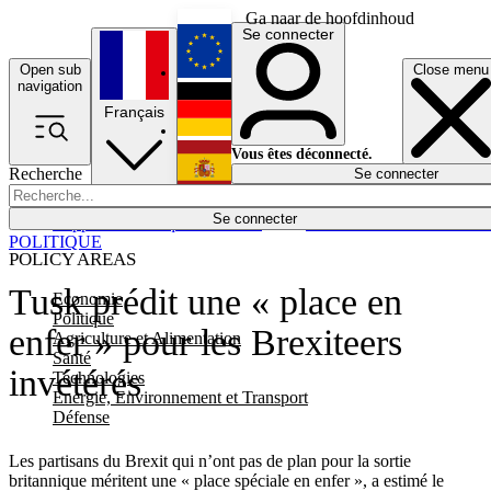
Ga naar de hoofdinhoud
Se connecter
Open sub
Close menu
English
navigation
Français
Deutsch
Vous êtes déconnecté.
Recherche
Se connecter
Español
Lumières éteintes
Se connecter
Rapporteur
Politique
Économie
Newsletters
Evénements
Em
POLITIQUE
POLICY AREAS
Tusk prédit une « place en
Economie
Politique
enfer » pour les Brexiteers
Agriculture et Alimentation
Santé
invétérés
Technologies
Energie, Environnement et Transport
Défense
Les partisans du Brexit qui n’ont pas de plan pour la sortie
britannique méritent une « place spéciale en enfer », a estimé le