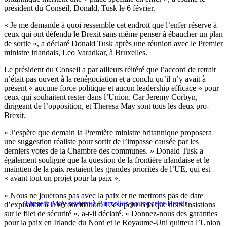
président du Conseil, Donald, Tusk le 6 février.
« Je me demande à quoi ressemble cet endroit que l’enfer réserve à
ceux qui ont défendu le Brexit sans même penser à ébaucher un plan
de sortie », a déclaré Donald Tusk après une réunion avec le Premier
ministre irlandais, Leo Varadkar, à Bruxelles.
Le président du Conseil a par ailleurs réitéré que l’accord de retrait
n’était pas ouvert à la renégociation et a conclu qu’il n’y avait à
présent « aucune force politique et aucun leadership efficace » pour
ceux qui souhaitent rester dans l’Union. Car Jeremy Corbyn,
dirigeant de l’opposition, et Theresa May sont tous les deux pro-
Brexit.
« J’espère que demain la Première ministre britannique proposera
une suggestion réaliste pour sortir de l’impasse causée par les
derniers votes de la Chambre des communes. » Donald Tusk a
également souligné que la question de la frontière irlandaise et le
maintien de la paix restaient les grandes priorités de l’UE, qui est
« avant tout un projet pour la paix ».
« Nous ne jouerons pas avec la paix et ne mettrons pas de date
Theresa May revient à Bruxelles pour parler Brexit
d’expiration à la réconciliation. C’est pour cela que nous insistions
sur le filet de sécurité », a-t-il déclaré. « Donnez-nous des garanties
pour la paix en Irlande du Nord et le Royaume-Uni quittera l’Union