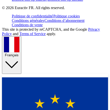
©
2026
Euractiv FR. All rights reserved.
Politique de confidentialité
Politique cookies
Conditions générales
Conditions d’abonnement
Conditions de vente
This site is protected by reCAPTCHA, and the Google
Privacy
Policy
and
Terms of Service
apply.
Français