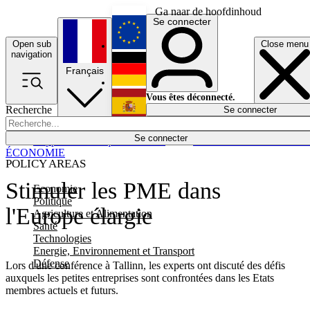
Ga naar de hoofdinhoud
Se connecter
Open sub
Close menu
English
navigation
Français
Deutsch
Vous êtes déconnecté.
Recherche
Se connecter
Español
Lumières éteintes
Se connecter
Rapporteur
Politique
Économie
Newsletters
Evénements
Em
ÉCONOMIE
POLICY AREAS
Stimuler les PME dans
Economie
Politique
l'Europe élargie
Agriculture et Alimentation
Santé
Technologies
Energie, Environnement et Transport
Défense
Lors d'une conférence à Tallinn, les experts ont discuté des défis
auxquels les petites entreprises sont confrontées dans les Etats
membres actuels et futurs.