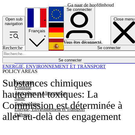
Ga naar de hoofdinhoud
Se connecter
Open sub
Close menu
English
navigation
Français
Deutsch
Vous êtes déconnecté.
Recherche
Se connecter
Español
Lumières éteintes
Se connecter
Rapporteur
Politique
Économie
Newsletters
Evénements
Em
ENERGIE, ENVIRONNEMENT ET TRANSPORT
POLICY AREAS
Substances chimiques
Economie
Politique
hautement toxiques: La
Agriculture et Alimentation
Santé
Commission est déterminée à
Technologies
Energie, Environnement et Transport
aller au-delà des engagement
Défense