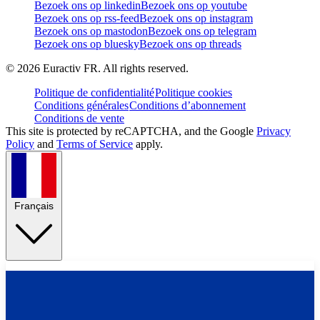
Bezoek ons op linkedin
Bezoek ons op youtube
Bezoek ons op rss-feed
Bezoek ons op instagram
Bezoek ons op mastodon
Bezoek ons op telegram
Bezoek ons op bluesky
Bezoek ons op threads
©
2026
Euractiv FR. All rights reserved.
Politique de confidentialité
Politique cookies
Conditions générales
Conditions d’abonnement
Conditions de vente
This site is protected by reCAPTCHA, and the Google
Privacy
Policy
and
Terms of Service
apply.
Français