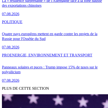
La « résilience surprenante » de l'Allemagne face à la forte hausse
des exportations chinoises
07.08.2026
POLITIQUE
Quatre pays européens mettent en garde contre les projets de la
Russie pour l'Ossétie du Sud
07.08.2026
PRO
ENERGIE, ENVIRONNEMENT ET TRANSPORT
Panneaux solaires et puces : Trump impose 15% de taxes sur le
polysilicium
07.08.2026
PLUS DE CETTE SECTION