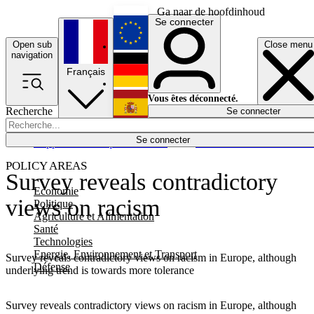
Ga naar de hoofdinhoud
Se connecter
Open sub
Close menu
English
navigation
Français
Deutsch
Vous êtes déconnecté.
Recherche
Se connecter
Español
Lumières éteintes
Se connecter
Rapporteur
Politique
Économie
Newsletters
Evénements
Em
POLICY AREAS
Survey reveals contradictory
Economie
views on racism
Politique
Agriculture et Alimentation
Santé
Technologies
Energie, Environnement et Transport
Survey reveals contradictory views on racism in Europe, although
Défense
underlying trend is towards more tolerance
Survey reveals contradictory views on racism in Europe, although