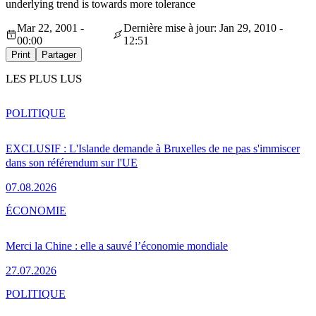
underlying trend is towards more tolerance
Mar 22, 2001 -
Dernière mise à jour: Jan 29, 2010 -
00:00
12:51
Print
Partager
LES PLUS LUS
POLITIQUE
EXCLUSIF : L'Islande demande à Bruxelles de ne pas s'immiscer
dans son référendum sur l'UE
07.08.2026
ÉCONOMIE
Merci la Chine : elle a sauvé l’économie mondiale
27.07.2026
POLITIQUE