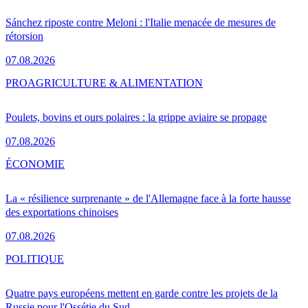
Sánchez riposte contre Meloni : l'Italie menacée de mesures de
rétorsion
07.08.2026
PRO
AGRICULTURE & ALIMENTATION
Poulets, bovins et ours polaires : la grippe aviaire se propage
07.08.2026
ÉCONOMIE
La « résilience surprenante » de l'Allemagne face à la forte hausse
des exportations chinoises
07.08.2026
POLITIQUE
Quatre pays européens mettent en garde contre les projets de la
Russie pour l'Ossétie du Sud