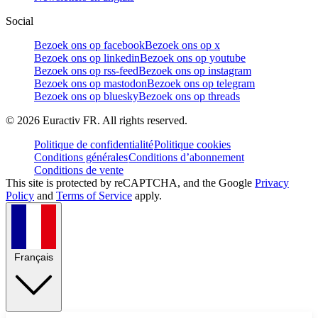
Social
Bezoek ons op facebook
Bezoek ons op x
Bezoek ons op linkedin
Bezoek ons op youtube
Bezoek ons op rss-feed
Bezoek ons op instagram
Bezoek ons op mastodon
Bezoek ons op telegram
Bezoek ons op bluesky
Bezoek ons op threads
©
2026
Euractiv FR. All rights reserved.
Politique de confidentialité
Politique cookies
Conditions générales
Conditions d’abonnement
Conditions de vente
This site is protected by reCAPTCHA, and the Google
Privacy
Policy
and
Terms of Service
apply.
Français