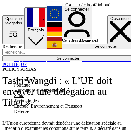
Ga naar de hoofdinhoud
Se connecter
Open sub
Close menu
English
navigation
Français
Deutsch
Vous êtes déconnecté.
Recherche
Se connecter
Español
Lumières éteintes
Se connecter
Rapporteur
Politique
Économie
Newsletters
Evénements
Em
POLITIQUE
POLICY AREAS
Tashi Wangdi : « L’UE doit
Economie
Politique
envoyer une délégation au
Agriculture et Alimentation
Santé
Tibet »
Technologies
Energie, Environnement et Transport
Défense
L’Union européenne devrait dépêcher une délégation spéciale au
Tibet afin d’examiner les conditions sur le terrain, a déclaré dans un