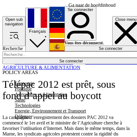
Ga naar de hoofdinhoud
Se connecter
Open sub
Close menu
English
navigation
Français
Deutsch
Vous êtes déconnecté.
Recherche
Se connecter
Español
Lumières éteintes
Se connecter
Rapporteur
Politique
Économie
Newsletters
Evénements
Em
AGRICULTURE & ALIMENTATION
POLICY AREAS
Télépac 2012 est prêt, sous
Economie
Politique
fond d’appel au boycott
Agriculture et Alimentation
Santé
Technologies
Energie, Environnement et Transport
Défense
La campagne d’enregistrement des dossiers PAC 2012 va
commencé le 1er avril et le ministre de l’Agriculture cherche à
favoriser l’utilisation d’Internet. Mais dans le même temps, dans la
Marne, les syndicats agricoles protestent contre la rigidité du