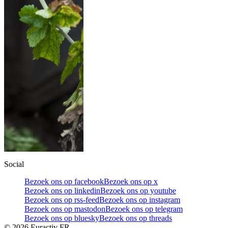
Social
Bezoek ons op facebook
Bezoek ons op x
Bezoek ons op linkedin
Bezoek ons op youtube
Bezoek ons op rss-feed
Bezoek ons op instagram
Bezoek ons op mastodon
Bezoek ons op telegram
Bezoek ons op bluesky
Bezoek ons op threads
©
2026
Euractiv FR