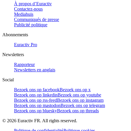
À propos d’Euractiv
Contactez-nous
Mediahuis
Communiqués de presse
Publicité politique
Abonnements
Euractiv Pro
Newsletters
Rapporteur
Newsletters en anglais
Social
Bezoek ons op facebook
Bezoek ons op x
Bezoek ons op linkedin
Bezoek ons op youtube
Bezoek ons op rss-feed
Bezoek ons op instagram
Bezoek ons op mastodon
Bezoek ons op telegram
Bezoek ons op bluesky
Bezoek ons op threads
©
2026
Euractiv FR. All rights reserved.
Politique de confidentialité
Politique cookies