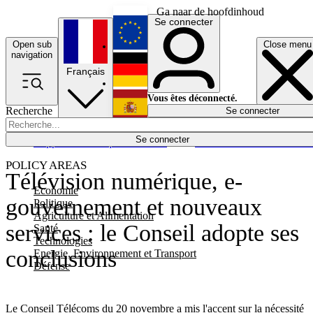
Ga naar de hoofdinhoud
Se connecter
Open sub
Close menu
English
navigation
Français
Deutsch
Vous êtes déconnecté.
Recherche
Se connecter
Español
Lumières éteintes
Se connecter
Rapporteur
Politique
Économie
Newsletters
Evénements
Em
POLICY AREAS
Télévision numérique, e-
Economie
gouvernement et nouveaux
Politique
Agriculture et Alimentation
services : le Conseil adopte ses
Santé
Technologies
conclusions
Energie, Environnement et Transport
Défense
Le Conseil Télécoms du 20 novembre a mis l'accent sur la nécessité