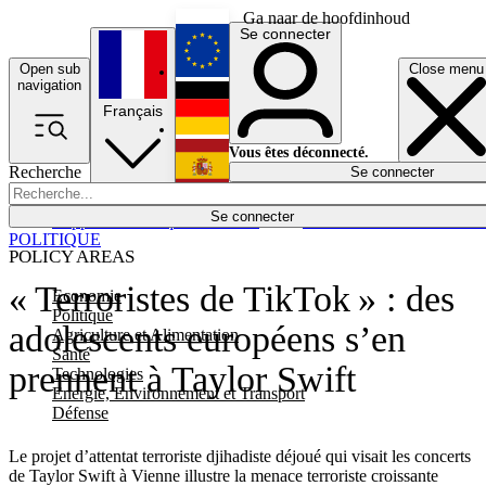
Ga naar de hoofdinhoud
Se connecter
Open sub
Close menu
English
navigation
Français
Deutsch
Vous êtes déconnecté.
Recherche
Se connecter
Español
Lumières éteintes
Se connecter
Rapporteur
Politique
Économie
Newsletters
Evénements
Em
POLITIQUE
POLICY AREAS
« Terroristes de TikTok » : des
Economie
Politique
adolescents européens s’en
Agriculture et Alimentation
Santé
prennent à Taylor Swift
Technologies
Energie, Environnement et Transport
Défense
Le projet d’attentat terroriste djihadiste déjoué qui visait les concerts
de Taylor Swift à Vienne illustre la menace terroriste croissante