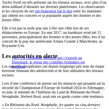
Taylor Swift est très présente sur les réseaux sociaux, avec plus d’un
demi-milliard d’abonnés sur diverses plateformes. Les observateurs
et les citoyens du net
ont également fait le lien
entre les islamistes
qui ciblent ses concerts et sa popularité auprès des femmes et des
jeunes filles.
Elle n’est pas la seule pop star à être une cible lors de ses
déplacements en Europe. En mai 2017, un kamikaze avait tué 21
personnes, principalement des femmes et des jeunes filles, lors d’un
concert de la pop star américaine Ariana Grande à Manchester, au
Royaume-Uni.
Les autorités en alerte
Face à la criminalité suédoise qui s’exporte au
Danemark, le retour des contrôles frontaliers est
Les autorités européennes ont depuis longtemps pris note du risque
envisagé
terroriste émanant des adolescents et de leur utilisation des réseaux
sociaux.
Lors d’une conférence de presse sur les menaces qui pesaient sur la
sécurité du Championnat d’Europe de football 2024 en Allemagne,
en juin, le ministre de l’Intérieur du Land de Rhénanie-du-Nord–
Westphalie, Herbert Reul, avait mis en garde contre cette tendance.
« En Rhénanie-du-Nord–Westphalie, les quatre ou cinq derniers