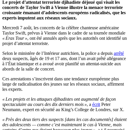
Le projet d’attentat terroriste djihadiste déjoué qui visait les
concerts de Taylor Swift à Vienne illustre la menace terroriste
croissante émanant d’adolescents européens radicalisés, que les
experts imputent aux réseaux sociaux.
Mercredi 7 août, les concerts de la célèbre chanteuse américaine
Taylor Swift, prévus à Vienne dans le cadre de sa tournée mondiale
« Eras Tour »
, ont été annulés après que les autorités ont identifié un
projet d’attentat terroriste.
Selon le ministère de l’Intérieur autrichien, la police a depuis
arrêté
deux suspects, âgés de 19 et 17 ans, dont l’un avait prêté allégeance
à l’État islamique et a avoué avoir planifié un attentat-suicide aux
abords de la salle de concert.
Ces arrestations s’inscrivent dans une tendance européenne plus
large de radicalisation des jeunes sur les réseaux sociaux, affirment
les experts.
« Les projets et les attaques djihadistes ont augmenté de façon
spectaculaire au cours des dix derniers mois »
, a
écrit
Peter
Neumann, expert en sécurité au King’s College de Londres, sur X.
« Près des deux tiers des suspects [dans les cas documentés] étaient
des adolescents — comme c’est maintenant le cas à Vienne, mais
certains d’entre eux étaient beaucoup plus jeunes »
, a-t-il poursuivi,