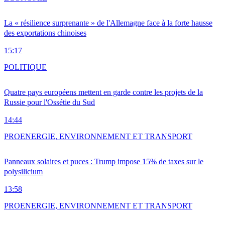
La « résilience surprenante » de l'Allemagne face à la forte hausse
des exportations chinoises
15:17
POLITIQUE
Quatre pays européens mettent en garde contre les projets de la
Russie pour l'Ossétie du Sud
14:44
PRO
ENERGIE, ENVIRONNEMENT ET TRANSPORT
Panneaux solaires et puces : Trump impose 15% de taxes sur le
polysilicium
13:58
PRO
ENERGIE, ENVIRONNEMENT ET TRANSPORT