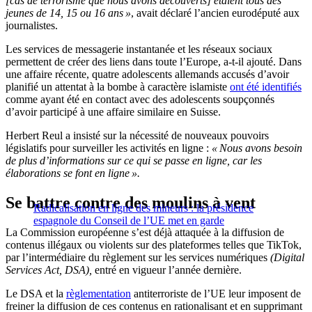
[cas de terrorisme que nous avons découverts] étaient tous des
jeunes de 14, 15 ou 16 ans »
, avait déclaré l’ancien eurodéputé aux
journalistes.
Les services de messagerie instantanée et les réseaux sociaux
permettent de créer des liens dans toute l’Europe, a-t-il ajouté. Dans
une affaire récente, quatre adolescents allemands accusés d’avoir
planifié un attentat à la bombe à caractère islamiste
ont été identifiés
comme ayant été en contact avec des adolescents soupçonnés
d’avoir participé à une affaire similaire en Suisse.
Herbert Reul a insisté sur la nécessité de nouveaux pouvoirs
législatifs pour surveiller les activités en ligne :
« Nous avons besoin
de plus d’informations sur ce qui se passe en ligne, car les
élaborations se font en ligne ».
Se battre contre des moulins à vent
Radicalisation en ligne des mineurs : la présidence
espagnole du Conseil de l’UE met en garde
La Commission européenne s’est déjà attaquée à la diffusion de
contenus illégaux ou violents sur des plateformes telles que TikTok,
par l’intermédiaire du règlement sur les services numériques
(Digital
Services Act, DSA),
entré en vigueur l’année dernière.
Le DSA et la
règlementation
antiterroriste de l’UE leur imposent de
freiner la diffusion de ces contenus en rationalisant et en supprimant