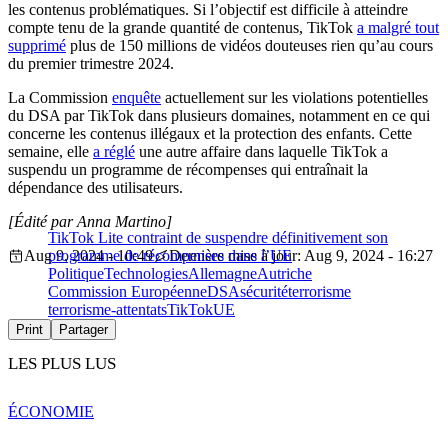
les contenus problématiques. Si l’objectif est difficile à atteindre
compte tenu de la grande quantité de contenus, TikTok
a malgré tout
supprimé
plus de 150 millions de vidéos douteuses rien qu’au cours
du premier trimestre 2024.
La Commission
enquête
actuellement sur les violations potentielles
du DSA par TikTok dans plusieurs domaines, notamment en ce qui
concerne les contenus illégaux et la protection des enfants. Cette
semaine, elle
a réglé
une autre affaire dans laquelle TikTok a
suspendu un programme de récompenses qui entraînait la
dépendance des utilisateurs.
[Édité par Anna Martino]
TikTok Lite contraint de suspendre définitivement son
Aug 9, 2024 - 10:49
programme de récompenses dans l’UE
Dernière mise à jour: Aug 9, 2024 - 16:27
Politique
Technologies
Allemagne
Autriche
Commission Européenne
DSA
sécurité
terrorisme
terrorisme-attentats
TikTok
UE
Print
Partager
LES PLUS LUS
ÉCONOMIE